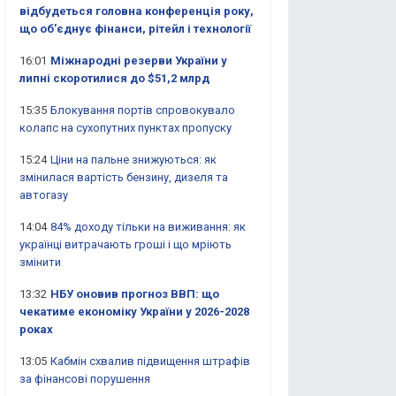
відбудеться головна конференція року,
що об’єднує фінанси, рітейл і технології
16:01
Міжнародні резерви України у
липні скоротилися до $51,2 млрд
15:35
Блокування портів спровокувало
колапс на сухопутних пунктах пропуску
15:24
Ціни на пальне знижуються: як
змінилася вартість бензину, дизеля та
автогазу
14:04
84% доходу тільки на виживання: як
українці витрачають гроші і що мріють
змінити
13:32
НБУ оновив прогноз ВВП: що
чекатиме економіку України у 2026-2028
роках
13:05
Кабмін схвалив підвищення штрафів
за фінансові порушення