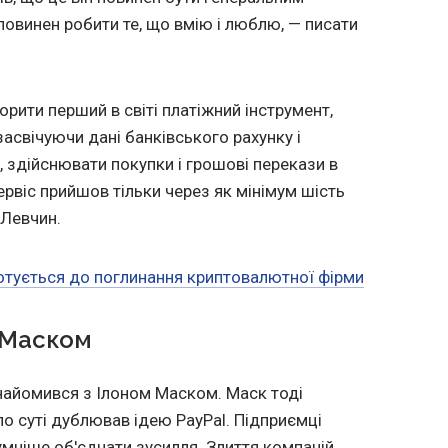
 повинен робити те, що вмію і люблю, — писати
орити перший в світі платіжний інструмент,
асвічуючи дані банківського рахунку і
 здійснювати покупки і грошові перекази в
ї сервіс прийшов тільки через як мінімум шість
 Левчин.
готується до поглинання криптовалютної фірми
м Маском
найомився з Ілоном Маском. Маск тоді
по суті дублював ідею PayPal. Підприємці
зумніше об'єднати зусилля. Злиття компаній