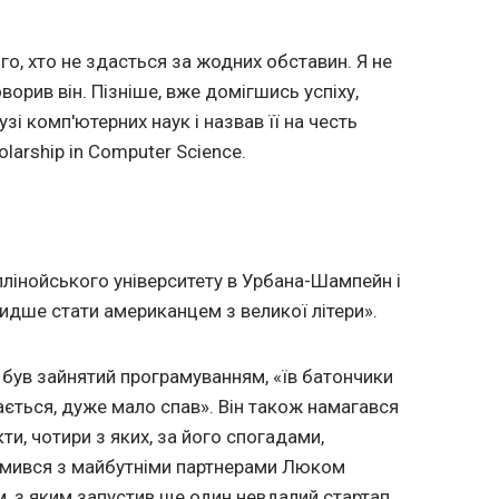
го, хто не здасться за жодних обставин. Я не
говорив він. Пізніше, вже домігшись успіху,
зі комп'ютерних наук і назвав її на честь
olarship in Computer Science.
ллінойcького університету в Урбана-Шампейн і
идше стати американцем з великої літери».
с був зайнятий програмуванням, «їв батончики
здається, дуже мало спав». Він також намагався
ти, чотири з яких, за його спогадами,
омився з майбутніми партнерами Люком
, з яким запустив ще один невдалий стартап,