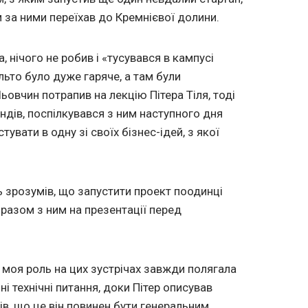
м за ними переїхав до Кремнієвої долини.
 нічого не робив і «тусувався в кампусі
ьто було дуже гаряче, а там були
ьовчин потрапив на лекцію Пітера Тіля, тоді
дів, поспілкувався з ним наступного дня
тувати в одну зі своїх бізнес-ідей, з якої
ь зрозумів, що запустити проект поодинці
 разом з ним на презентації перед
 моя роль на цих зустрічах завжди полягала
ні технічні питання, доки Пітер описував
ів, що це він повинен бути генеральним