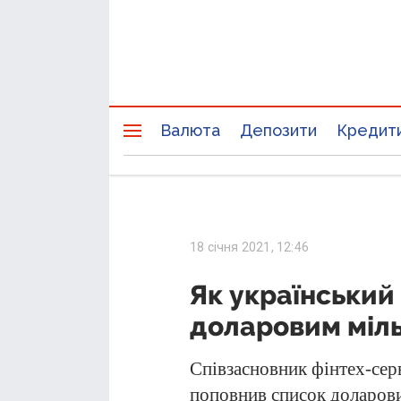
Валюта
Депозити
Кредит
18 січня 2021, 12:46
Як український
доларовим міл
Співзасновник фінтех-сер
поповнив список доларови