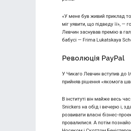
«У мене був живий приклад то
міг уявити, що підведу її», — 
Левчин заснував премію в галу
бабусі — Frima Lukatskaya Sch
Революція PayPal
У Чикаго Левчин вступив до І
прийняв рішення «якомога шв
В інституті він майже весь ча
Snickers на обід і вечерю і, 
розвивати власні бізнес-проек
провалилися. А потім познай
Носеком і Скоттом Беністером