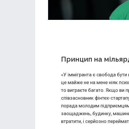
Принцип на мільяр
«У іммігранта є свобода бути к
це майже не на мене ніяк псих
то виграєте багато. Якщо ви п
співзасновник фінтех-стартапу
порада молодим підприємцям 
заощаджень, будинку, машини
втратити, і серйозно перейма