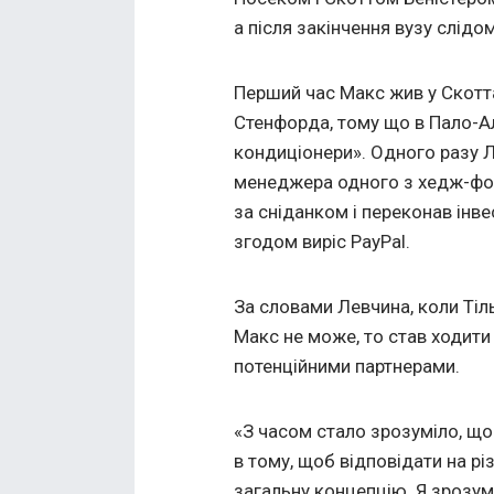
а після закінчення вузу слідо
Перший час Макс жив у Скотта,
Стенфорда, тому що в Пало-Ал
кондиціонери». Одного разу Л
менеджера одного з хедж-фон
за сніданком і переконав інвес
згодом виріс PayPal.
За словами Левчина, коли Тіл
Макс не може, то став ходити
потенційними партнерами.
«З часом стало зрозуміло, що
в тому, щоб відповідати на різ
загальну концепцію. Я зрозум