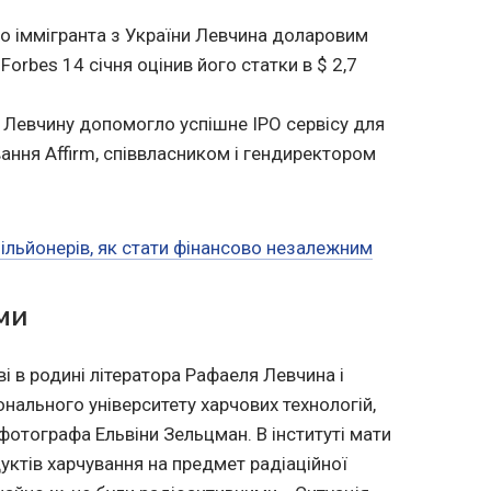
о іммігранта з України Левчина доларовим
orbes 14 січня оцінив його статки в $ 2,7
 Левчину допомогло успішне IPO сервісу для
ння Affirm, співвласником і гендиректором
ільйонерів, як стати фінансово незалежним
ями
і в родині літератора Рафаеля Левчина і
онального університету харчових технологій,
фотографа Ельвіни Зельцман. В інституті мати
уктів харчування на предмет радіаційної