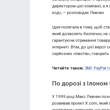
директором цієї компанії, а я
код», — розповідає Левчин.
Ідея полягала в тому, щоб ств
який дозволить безпечно, не з
гарантуючи отримання товару,
інтернеті. Втім, до цієї версі
серйозних «півотів», говорить
Читайте також:
ЗМІ: PayPal 
По дорозі з Ілоно
У 1999 році Макс Левчин поз
розвивав проект X.com, який 
зустрілися і вирішили, що ро