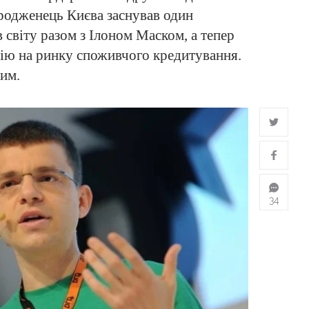
уродженець Києва заснував один
 світу разом з Ілоном Маском, а тепер
ію на ринку споживчого кредитування.
им.
34