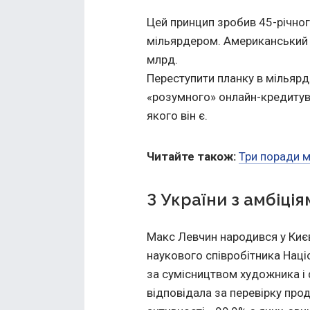
Цей принцип зробив 45-річног
мільярдером. Американський F
млрд.
Переступити планку в мільярд
«розумного» онлайн-кредитува
якого він є.
Читайте також:
Три поради м
З України з амбіці
Макс Левчин народився у Києв
наукового співробітника Наці
за сумісництвом художника і 
відповідала за перевірку прод