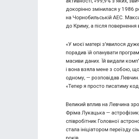
активності, «99,9% з яких, зв
докорінно змінилася у 1986 ро
на Чорнобильській АЕС. Макса
до Криму, а після повернення
«У моєї матері з'явилося дуже 
порадив їй опанувати програм
масиви даних. Їй видали комп'
і вона взяла мене з собою, 
одному, — розповідав Левчин.
«Тепер я просто писатиму код 
Великий вплив на Левчина зр
Фріма Лукацька — астрофізик,
співробітник Головної астрон
стала ініціатором переїзду сі
років.