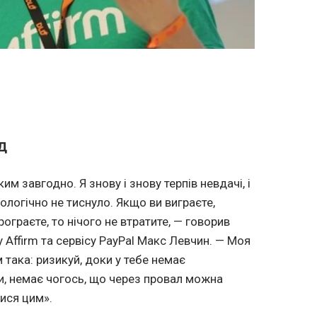
д
им завгодно. Я знову і знову терпів невдачі, і
ологічно не тиснуло. Якщо ви виграєте,
рограєте, то нічого не втратите, — говорив
 Affirm та сервісу PayPal Макс Левчин. — Моя
така: ризикуй, доки у тебе немає
, немає чогось, що через провал можна
тися цим».