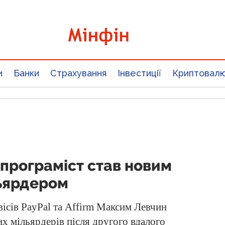
и
Банки
Страхування
Інвестиції
Криптовал
 програміст став новим
ьярдером
вісів PayPal та Affirm Максим Левчин
х мільярдерів після другого вдалого