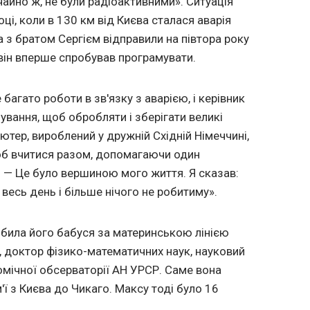
ичайно ж, не були радіоактивними». Ситуація
ці, коли в 130 км від Києва сталася аварія
 з братом Сергієм відправили на півтора року
 він вперше спробував програмувати.
багато роботи в зв'язку з аварією, і керівник
ування, щоб обробляти і зберігати великі
ютер, вироблений у дружній Східній Німеччині,
щоб вчитися разом, допомагаючи один
 — Це було вершиною мого життя. Я сказав:
весь день і більше нічого не робитиму».
обила його бабуся за материнською лінією
 доктор фізико-математичних наук, науковий
омічної обсерваторії АН УРСР. Саме вона
м'ї з Києва до Чикаго. Максу тоді було 16