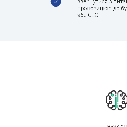
звернутися з пит
пропозицією до бу
або СЕО
Гнучкіст