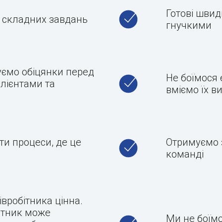
Готові швид
і складних завдань
гнучкими
ємо обіцянки перед
Не боїмося 
клієнтами та
вміємо їх в
и процеси, де це
Отримуємо 
команді
вробітника цінна.
ітник може
Ми не боїмо