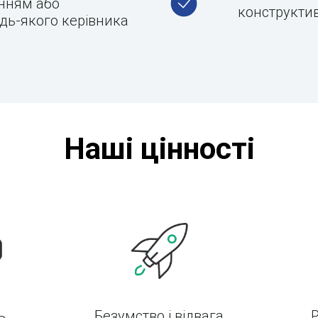
анням або
конструкти
дь-якого керівника
Наші цінності
ь
Безумство і відвага