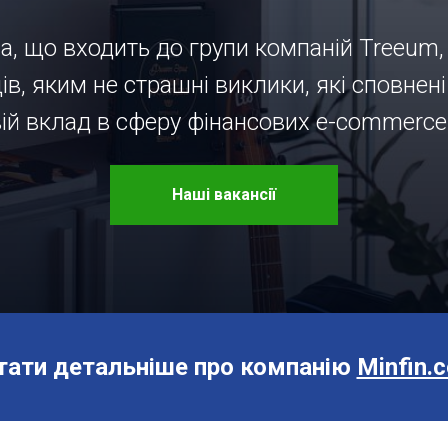
ua, що входить до групи компаній Treeum
в, яким не страшні виклики, які сповнен
вій вклад в сферу фінансових e-commerce 
Наші вакансії
тати детальніше про компанію
Minfin.