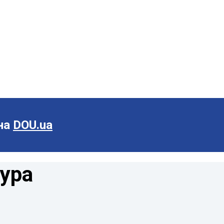
 на
DOU.ua
ура