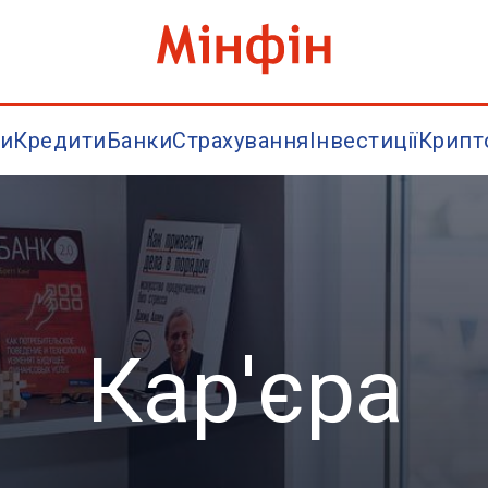
и
Кредити
Банки
Страхування
Інвестиції
Крипт
Кар'єра