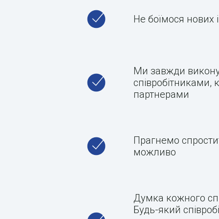
Не боїмося нових 
Ми завжди викону
співробітниками, 
партнерами
Прагнемо спростит
можливо
Думка кожного спі
Будь-який співроб