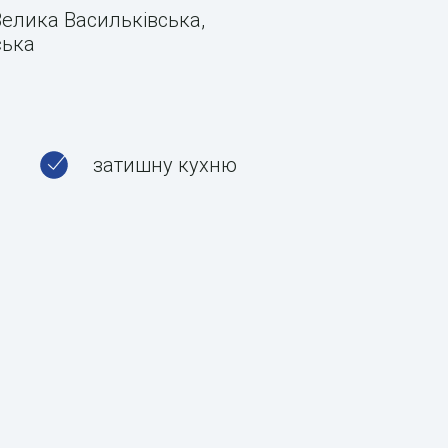
Велика Васильківська,
ська
затишну кухню