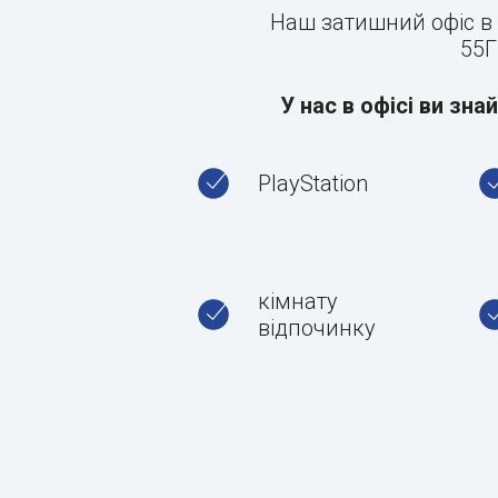
Наш затишний офіс в 
55Г
У нас в офісі ви зна
PlayStation
кімнату
відпочинку