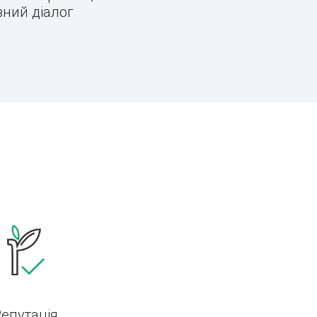
вний діалог
Репутація