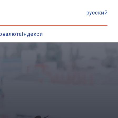
русский
овалюта
Індекси