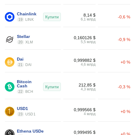
Chainlink
8,14 $
Купити
-0,6 %
6,1 млрд
19
LINK
Stellar
0,160126 $
-0,9 %
5,5 млрд
20
XLM
Dai
0,999882 $
+0 %
4,6 млрд
21
DAI
Bitcoin 
212,85 $
Cash
Купити
-0,3 %
4,3 млрд
22
BCH
USD1
0,999566 $
+0 %
4 млрд
23
USD1
Ethena USDe
0,999495 $
+0 %