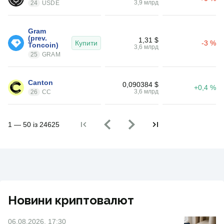
3,9 млрд
24
USDE
Gram 
(prev. 
1,31 $
Купити
-3 %
Toncoin)
3,6 млрд
25
GRAM
Canton
0,090384 $
+0,4 %
3,6 млрд
26
CC
1 — 50 із 24625
Новини криптовалют
06.08.2026, 17:30