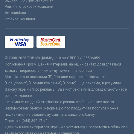
Відгуки про страхові компанії
Рейтинг страхових компаній
Автоцивілка
Страхові компанії
© 2008-2026 ТОВ МiнфiнМедiа. Код ЄДРПОУ: 35506859
Копіювання і розміщення матеріалів на інших сайтах дозволяється
тільки з гіперпосиланням виду: www.minfin.com.ua
Матеріали з позначками "Р", "Новини партнерів", "Актуально",
"Спецпроект", "Новини компаній", "Промо" – це реклама, в розумінні
Закону України "Про рекламу". За зміст реклами відповідальність несе
рекламодавець.
Інформація на даній сторінці не є рекламою банківських послуг.
Верифіковану банком інформацію про продукти та послуги можна
подивитися на офіційному сайті відповідного банку.
Телефон: (044) 392-47-40
Дзвінок в межах території України з усіх номерів операторів мобільного
та міського зв’язку за тарифами операторів