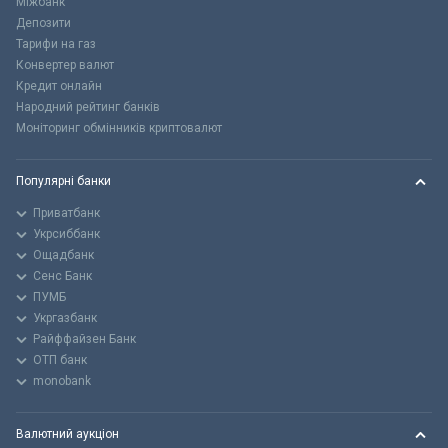
Міжбанк
Депозити
Тарифи на газ
Конвертер валют
Кредит онлайн
Народний рейтинг банків
Моніторинг обмінників криптовалют
Популярні банки
Приватбанк
Укрсиббанк
Ощадбанк
Сенс Банк
ПУМБ
Укргазбанк
Райффайзен Банк
ОТП банк
monobank
Валютний аукціон