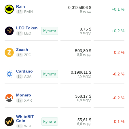
Rain
0,0125606 $
+0,1 %
9 млрд
13
RAIN
LEO Token
9,75 $
Купити
+0,2 %
9 млрд
14
LEO
Zcash
503,80 $
-0,2 %
8,5 млрд
15
ZEC
Cardano
0,199611 $
Купити
-0,2 %
7,5 млрд
16
ADA
Monero
368,17 $
-0,2 %
6,9 млрд
17
XMR
WhiteBIT 
55,61 $
Coin
Купити
-0,1 %
6,6 млрд
18
WBT