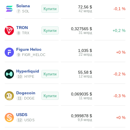
Solana
72,56 $
Купити
-0,1 %
42 млрд
7
SOL
TRON
0,327565 $
Купити
+0,2 %
31 млрд
8
TRX
Figure Heloc
1,035 $
+0 %
22 млрд
9
FIGR_HELOC
Hyperliquid
55,58 $
Купити
-0,2 %
12 млрд
10
HYPE
Dogecoin
0,069035 $
Купити
-0,3 %
11 млрд
11
DOGE
USDS
0,999878 $
+0 %
9,8 млрд
12
USDS