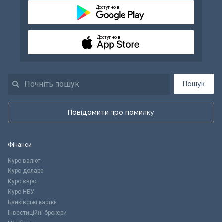
Доступно в
Доступно в
Пошук
Повідомити про помилку
Фінанси
Курс валют
Курс долара
Курс євро
Курс НБУ
Банківські картки
Інвестиційні брокери