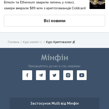
Біткоїн та Ethereum закрили липень у плюсі,
хакери викрали $89 млн з криптогаманців Coldcard
Всі новини
Головна
Курс валют 📈
Курс Криптовалют 💰
Приєднуйтесь до нас в соц. мережах:
Застосунок Multi від Мінфін