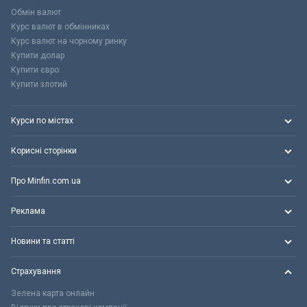
Обмін валют
Курс валют в обмінниках
Курс валют на чорному ринку
Купити долар
Купити євро
Купити злотий
Курси по містах
Корисні сторінки
Про Minfin.com.ua
Реклама
Новини та статті
Страхування
Зелена карта онлайн