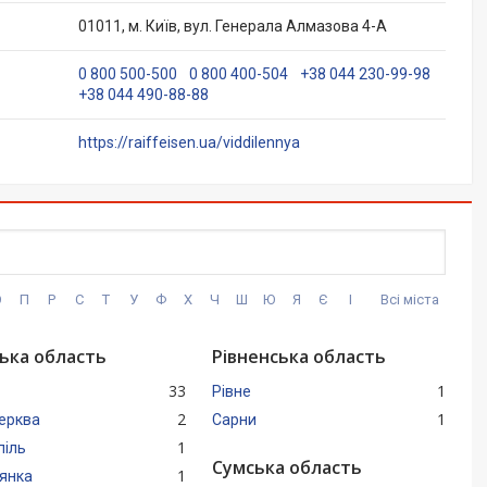
01011, м. Київ, вул. Генерала Алмазова 4-А
0 800 500-500
0 800 400-504
+38 044 230-99-98
+38 044 490-88-88
https://raiffeisen.ua/viddilennya
О
П
Р
С
Т
У
Ф
Х
Ч
Ш
Ю
Я
Є
І
Всі міста
ська область
Рівненська область
33
1
Рівне
2
1
Церква
Сарни
1
піль
Сумська область
1
янка