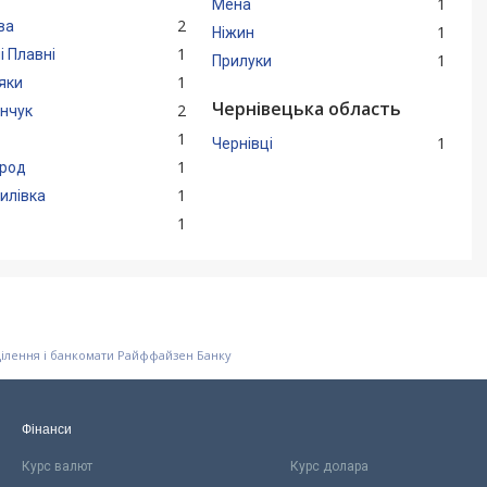
1
Мена
2
ва
1
Ніжин
1
і Плавні
1
Прилуки
1
яки
Чернівецька область
2
нчук
1
1
Чернівці
1
род
1
илівка
1
ділення і банкомати Райффайзен Банку
Фінанси
Курс валют
Курс долара