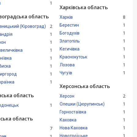
1
н
Харківська область
воградська область
8
Харків
1
Берестин
2
вницький (Кіровоград)
1
Богодухів
1
андрія
1
Златопіль
1
рон
1
Кегичівка
1
величківка
1
Краснокутськ
1
ніївка
1
Лозова
1
Виска
1
Чугуїв
1
иргород
1
країнка
Херсонська область
нська область
2
Херсон
1
Олешки (Цюрупинськ)
1
одонецьк
1
Горностаївка
вська область
1
Каховка
1
7
Нова Каховка
1
1
Новотроїцьке
лав