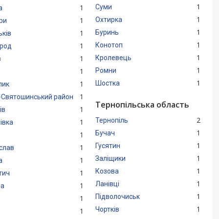
1
1
Суми
а
1
1
Охтирка
ри
1
1
Буринь
ьків
1
1
Конотоп
род
1
1
Кролевець
в
1
1
Ромни
1
1
Шостка
лик
1
-Святошинський район
Тернопільська область
1
ів
2
Тернопіль
1
івка
1
Бучач
1
1
Гусятин
1
слав
1
Заліщики
1
а
1
Козова
1
тич
1
Ланівці
1
а
1
Підволочиськ
1
1
Чортків
1
в