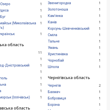
1
Звенигородка
1
 Озеро
1
Золотоноша
1
Одеса
1
Кам'янка
1
 Буг
1
Канів
1
майськ (Миколаївська
ть)
1
Корсунь-Шевченківський
1
країнськ
1
Сміла
1
Тальне
ька область
1
Умань
11
1
Христинівка
1
1
Чорнобай
1
род-Дністровський
1
Шпола
1
Чернігівська область
1
ополь
1
льна
2
Чернігів
1
а
1
Бахмач
1
орськ (Іллічівськ)
1
Бобровиця
1
Борзна
авська область