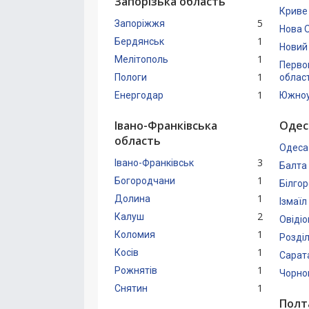
Запорізька область
Криве
5
Запоріжжя
Нова 
1
Бердянськ
Новий
1
Мелітополь
Перво
1
Пологи
облас
1
Енергодар
Южноу
Івано-Франківська
Одес
область
Одеса
3
Івано-Франківськ
Балта
1
Богородчани
Білго
1
Долина
Ізмаїл
2
Калуш
Овіді
1
Коломия
Розді
1
Косів
Сарат
1
Рожнятів
Чорном
1
Снятин
Полт