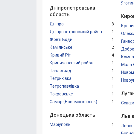
Яготи
Дніпропетровська
область
Киро
8
Дніпро
Кропи
1
Дніпропетровський район
Олекс
1
Жовті Води
Гайво
2
Кам'янське
Добро
4
Кривий Ріг
Компа
1
Криничанський район
Мала 
1
Павлоград
Новом
1
Петриківка
Новоу
1
Петропавлівка
Луга
1
Покровське
1
Самар (Новомосковськ)
Сєвєр
Донецька область
Льві
1
Маріуполь
Львів
Борис