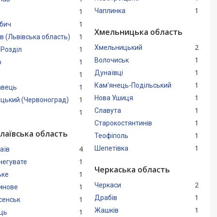
1
1
Чаплинка
1
бич
Хмельницька область
1
в (Львівська область)
2
Хмельницький
1
 Розділ
1
Волочиськ
1
р
1
Дунаївці
1
1
Кам'янець-Подільський
1
авець
1
Нова Ушиця
1
цький (Червоноград)
1
Славута
1
1
Старокостянтинів
лаївська область
1
Теофіполь
1
4
Шепетівка
аїв
1
негувате
Черкаська область
1
ьке
2
Черкаси
1
инове
1
Драбів
1
сенськ
1
Жашків
1
ць