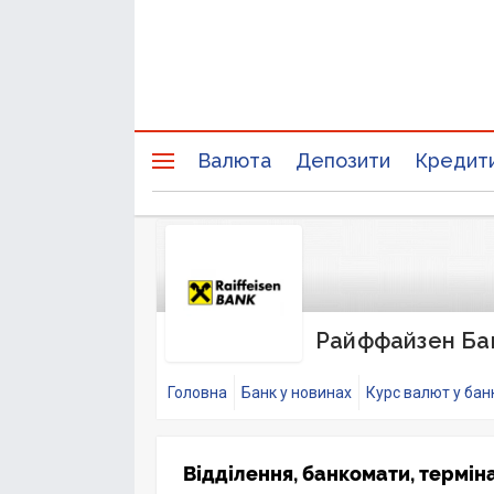
Валюта
Депозити
Кредит
Райффайзен Ба
Головна
Банк у новинах
Курс валют у бан
Відділення, банкомати, термі