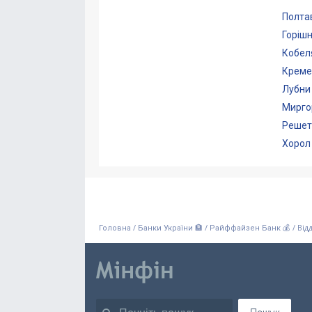
Полта
Горішн
Кобел
Креме
Лубни
Мирго
Решет
Хорол
/
/
/
Від
Головна
Банки України 🏦
Райффайзен Банк 💰