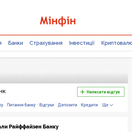
и
Банки
Страхування
Інвестиції
Криптовал
нк
Написати відгук
ку
Питання банку
Відгуки
Депозити
Кредити
Ще
нали Райффайзен Банку