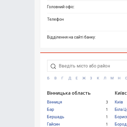
Головний офіс:
Телефон
Відділення на сайті банку:
Б
В
Г
Д
Е
Ж
З
К
Л
М
Н
Вінницька область
Київ
3
Вінниця
Київ
1
Бар
Біла 
1
Бершадь
Борис
1
Гайсин
Бород