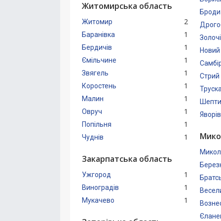
Житомирська область
Броди
2
Житомир
Дрого
1
Баранівка
Золочі
1
Бердичів
Новий
1
Ємільчине
Самбі
1
Звягель
Стрий
1
Коростень
Труск
1
Малин
Шепти
1
Овруч
Яворів
1
Попільня
Мико
1
Чуднів
Микол
Закарпатська область
Берез
1
Ужгород
Братс
1
Виноградів
Весел
1
Мукачево
Возне
Єлане