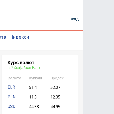
ВХІД
юта
Індекси
Курс валют
в Райффайзен Банк
Валюта
Купівля
Продаж
51.4
52.07
EUR
11.3
12.35
PLN
44.58
44.95
USD