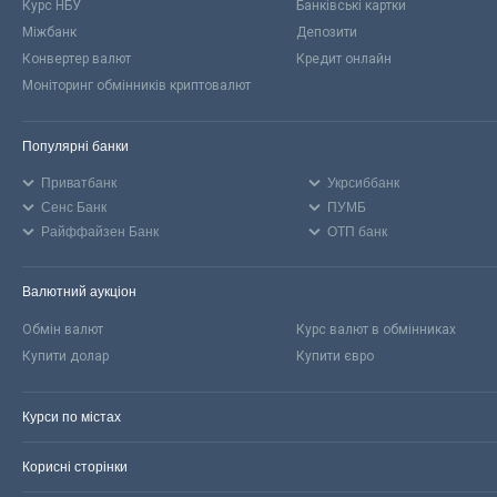
Курс НБУ
Банківські картки
Міжбанк
Депозити
Конвертер валют
Кредит онлайн
Моніторинг обмінників криптовалют
Популярні банки
Приватбанк
Укрсиббанк
Сенс Банк
ПУМБ
Райффайзен Банк
ОТП банк
Валютний аукціон
Обмін валют
Курс валют в обмінниках
Купити долар
Купити євро
Курси по містах
Корисні сторінки