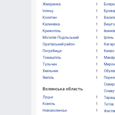
1
Жмеринка
Боярк
1
Іллінці
Брова
1
Козятин
Васил
1
Калинівка
Вишго
1
Крижопіль
Іванкі
1
Могилів-Подільський
Ірпінь
1
Оратівський район
Кагар
1
Погребище
Києво
1
Томашпіль
Мака́р
1
Тульчин
Мирон
1
Хмільник
Обухів
1
Ямпіль
Перея
Сквир
Волинська область
Славу
1
Луцьк
Таращ
1
Ковель
Тетіїв
1
Нововолинськ
Фасті