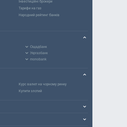
Інвестиційні брокери
Тарифи на газ
Народний рейтинг банків
Ощадбанк
Укргазбанк
monobank
Курс валют на чорному ринку
Купити злотий