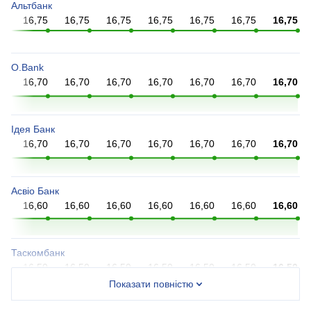
Альтбанк
75
16,75
16,75
16,75
16,75
16,75
16,75
16,75
O.Bank
70
16,70
16,70
16,70
16,70
16,70
16,70
16,70
Ідея Банк
70
16,70
16,70
16,70
16,70
16,70
16,70
16,70
Асвіо Банк
60
16,60
16,60
16,60
16,60
16,60
16,60
16,60
Таскомбанк
50
16,50
16,50
16,50
16,50
16,50
16,50
16,50
Показати повністю