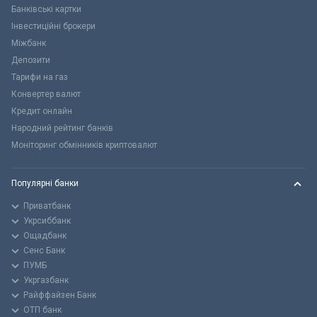
Банківські картки
Інвестиційні брокери
Міжбанк
Депозити
Тарифи на газ
Конвертер валют
Кредит онлайн
Народний рейтинг банків
Моніторинг обмінників криптовалют
Популярні банки
Приватбанк
Укрсиббанк
Ощадбанк
Сенс Банк
ПУМБ
Укргазбанк
Райффайзен Банк
ОТП банк