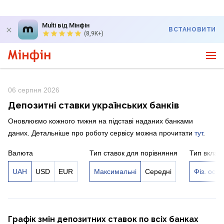
Multi від Мінфін
ВСТАНОВИТИ
(8,9K+)
06 серпня 2026
Депозитні ставки українських банків
Оновлюємо кожного тижня на підставі наданих банками
даних. Детальніше про роботу сервісу можна прочитати
тут
.
Валюта
Тип ставок для порівняння
Тип вклад
UAH
USD
EUR
Максимальні
Середні
Фіз. осо
Графік змін депозитних ставок по всіх банках