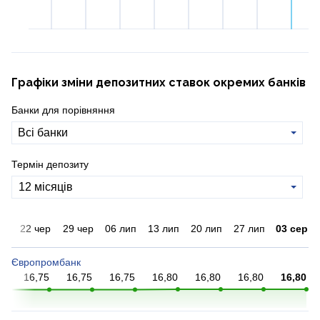
12%
Графіки зміни депозитних ставок окремих банків
Банки для порівняння
Всі банки
Термін депозиту
ер
22 чер
29 чер
06 лип
13 лип
20 лип
27 лип
03 сер
Європромбанк
75
16,75
16,75
16,75
16,80
16,80
16,80
16,80