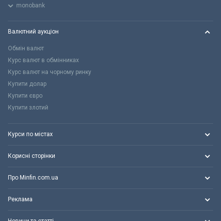
monobank
Валютний аукціон
Обмін валют
Курс валют в обмінниках
Курс валют на чорному ринку
Купити долар
Купити євро
Купити злотий
Курси по містах
Корисні сторінки
Про Minfin.com.ua
Реклама