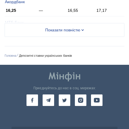
Акордбанк
16,25
—
16,55
17,17
МТБ Банк
Показати повністю
16,20
16,15
16,60
16,50
/
Головна
Депозитні ставки українських банків
Приєднуйтесь до нас в соц. мережах: