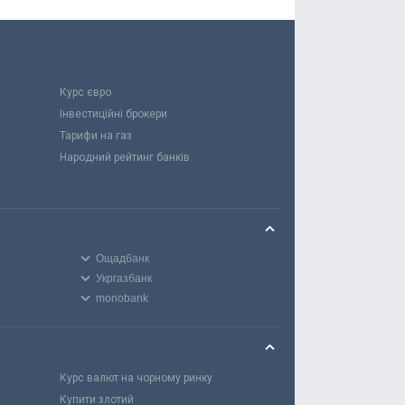
Курс євро
Інвестиційні брокери
Тарифи на газ
Народний рейтинг банків
Ощадбанк
Укргазбанк
monobank
Курс валют на чорному ринку
Купити злотий