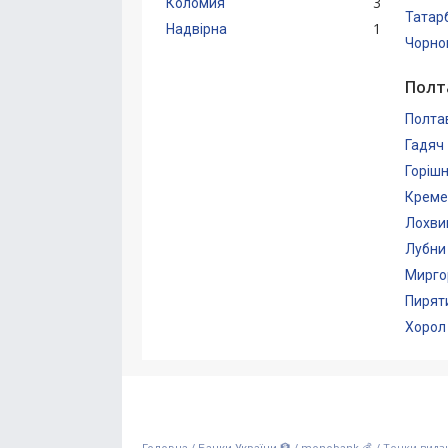
3
Коломия
Татар
1
Надвірна
Чорном
Полт
Полта
Гадяч
Горішн
Креме
Лохви
Лубни
Мирго
Пирят
Хорол
/
/
/
Точки видач