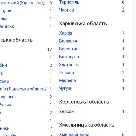
6
6
Тернопіль
вницький (Кіровоград)
2
1
Чортків
андрія
1
янка
Харківська область
1
оводськ
17
Харків
вська область
1
Балаклія
1
17
Берестин
1
1
Богодухів
1
2
Златопіль
бич
2
1
Лозова
а
1
1
Мерефа
ська
1
1
Чугуїв
їв (Львівська область)
2
ворівськ
Херсонська область
1
Руська
1
Херсон
2
р
1
ь
Хмельницька область
2
ьники
6
Хмельницький