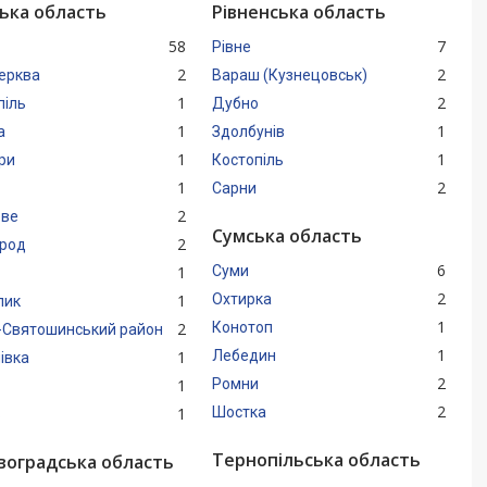
ська область
Рівненська область
58
7
Рівне
2
2
Церква
Вараш (Кузнецовськ)
1
2
піль
Дубно
1
1
а
Здолбунів
1
1
ри
Костопіль
1
2
Сарни
2
ве
Сумська область
2
род
6
1
Суми
2
1
Охтирка
лик
1
2
Конотоп
-Святошинський район
1
1
Лебедин
івка
2
1
Ромни
2
1
Шостка
в
Тернопільська область
воградська область