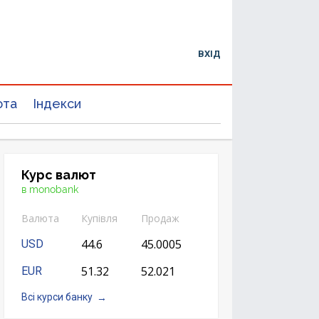
ВХІД
юта
Індекси
Курс валют
в monobank
Валюта
Купівля
Продаж
44.6
45.0005
USD
51.32
52.021
EUR
Всі курси банку