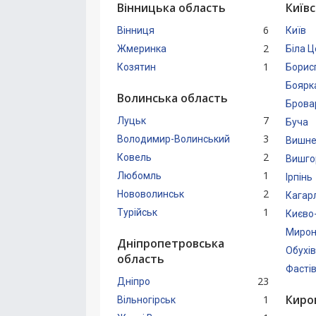
Вінницька область
Київ
6
Вінниця
Київ
2
Жмеринка
Біла 
1
Козятин
Борис
Боярк
Волинська область
Брова
7
Луцьк
Буча
3
Володимир-Волинський
Вишне
2
Ковель
Вишго
1
Любомль
Ірпінь
2
Нововолинськ
Кагар
1
Турійськ
Києво
Мирон
Дніпропетровська
Обухів
область
Фасті
23
Дніпро
Киро
1
Вільногірськ