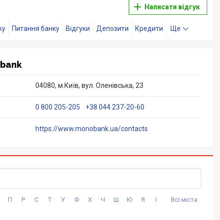
Написати відгук
ку
Питання банку
Відгуки
Депозити
Кредити
Ще
obank
04080, м.Київ, вул. Оленівська, 23
0 800 205-205
+38 044 237-20-60
https://www.monobank.ua/contacts
П
Р
С
Т
У
Ф
Х
Ч
Ш
Ю
Я
І
Всі міста