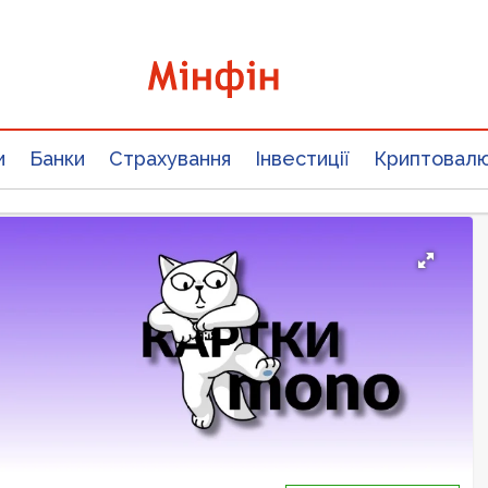
и
Банки
Страхування
Інвестиції
Криптовал