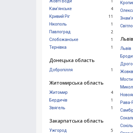
1
Жовті Води
Кропи
4
Кам'янське
Олекс
11
Кривий Ріг
Знам'
1
Нікополь
Світл
2
Павлоград
Льві
1
Слобожанське
1
Тернівка
Львів
Броди
Донецька область
Дрого
1
Добропілля
Жовкв
Мости
Житомирська область
Микола
4
Житомир
Новоя
1
Бердичів
Рава-
1
Звягель
Самбі
Сокал
Закарпатська область
Сокіл
5
Ужгород