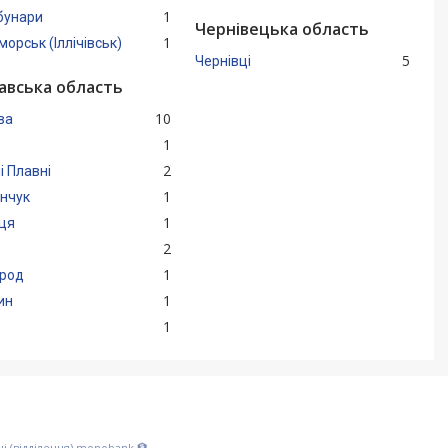
1
бунари
Чернівецька область
1
орськ (Іллічівськ)
5
Чернівці
авська область
10
ва
1
2
і Плавні
1
нчук
1
ця
2
1
род
1
ин
1
і (відділення) monobank 🏦