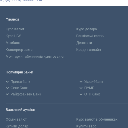
Фінанси
Курс валют
Курс долара
Курс НБУ
Банківські картки
Міжбанк
Депозити
Конвертер валют
Кредит онлайн
Моніторинг обмінників криптовалют
Популярні банки
Приватбанк
Укрсиббанк
Сенс Банк
ПУМБ
Райффайзен Банк
ОТП банк
Валютний аукціон
Обмін валют
Курс валют в обмінниках
Купити долар
Купити євро