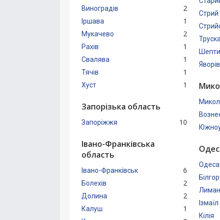
Стари
2
Виноградів
Стрий
1
Іршава
Стрий
2
Мукачево
Труск
1
Рахів
Шепти
1
Свалява
Яворів
1
Тячів
1
Мико
Хуст
Микол
Запорізька область
Возне
10
Запоріжжя
Южноу
Івано-Франківська
Одес
область
Одеса
6
Івано-Франківськ
Білго
2
Болехів
Лиман
2
Долина
Ізмаїл
1
Калуш
Кілія