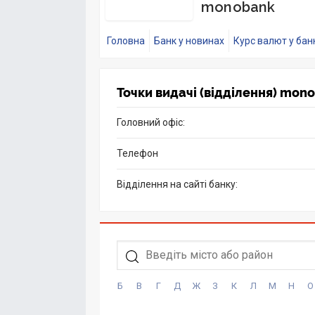
monobank
Головна
Банк у новинах
Курс валют у бан
Точки видачі (відділення) mon
Головний офіс:
Телефон
Відділення на сайті банку:
Б
В
Г
Д
Ж
З
К
Л
М
Н
О