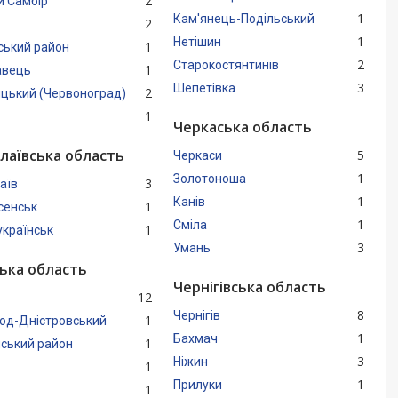
2
й Самбір
1
Кам'янець-Подільський
2
1
Нетішин
1
ський район
2
Старокостянтинів
1
авець
3
Шепетівка
2
цький (Червоноград)
1
Черкаська область
лаївська область
5
Черкаси
1
Золотоноша
3
аїв
1
Канів
1
сенськ
1
Сміла
1
країнськ
3
Умань
ька область
Чернігівська область
12
8
Чернігів
1
род-Дністровський
1
Бахмач
1
ський район
3
Ніжин
1
1
Прилуки
1