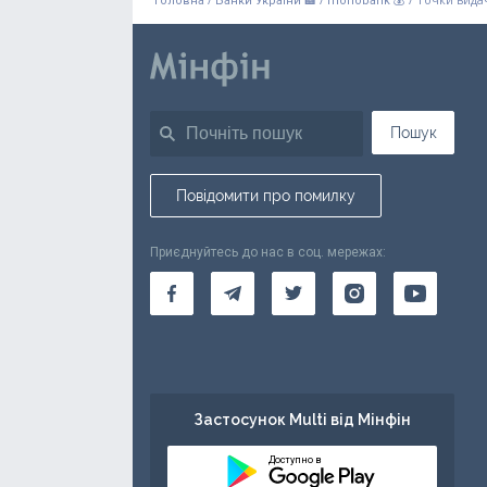
Головна
Банки України 🏦
monobank 💰
Пошук
Повідомити про помилку
Приєднуйтесь до нас в соц. мережах:
Застосунок Multi від Мінфін
Доступно в