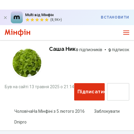
Multi від Мінфін
ВСТАНОВИТИ
(8,9K+)
Саша Ник
0
підписників
9
підписок
Був на сайті
13 травня 2025
о
21:14
Підписатися
Чоловіча
На Мінфіні з
5 лютого 2016
Заблокувати
Dnipro