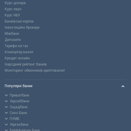
Курс долара
Курс євро
Курс НБУ
Банківські картки
Інвестиційні брокери
Міжбанк
Депозити
Тарифи на газ
Конвертер валют
Кредит онлайн
Народний рейтинг банків
Моніторинг обмінників криптовалют
Популярні банки
Приватбанк
Укрсиббанк
Ощадбанк
Сенс Банк
ПУМБ
Укргазбанк
Райффайзен Банк