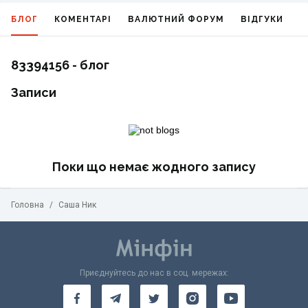
БЛОГ
КОМЕНТАРІ
ВАЛЮТНИЙ ФОРУМ
ВІДГУКИ
Г
83394156 - блог
Записи
Поки що немає жодного запису
Головна
/
Саша Ник
Приєднуйтесь до нас в соц. мережах: