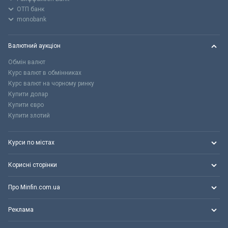
ОТП банк
monobank
Валютний аукціон
Обмін валют
Курс валют в обмінниках
Курс валют на чорному ринку
Купити долар
Купити євро
Купити злотий
Курси по містах
Корисні сторінки
Про Minfin.com.ua
Реклама