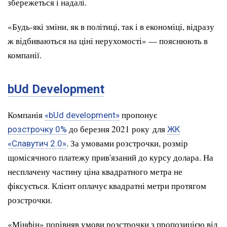
збережеться і надалі.
«Будь-які зміни, як в політиці, так і в економіці, відразу
ж відбиваються на ціні нерухомості» — пояснюють в
компанії.
bUd Development
Компанія
пропонує
«bUd development»
до березня 2021 року для
розстрочку 0%
ЖК
. За умовами розстрочки, розмір
«Славутич 2.0»
щомісячного платежу прив'язаний до курсу долара. На
несплачену частину ціна квадратного метра не
фіксується. Клієнт оплачує квадратні метри протягом
розстрочки.
«Мінфін» порівняв умови розстрочки з пропозицією від