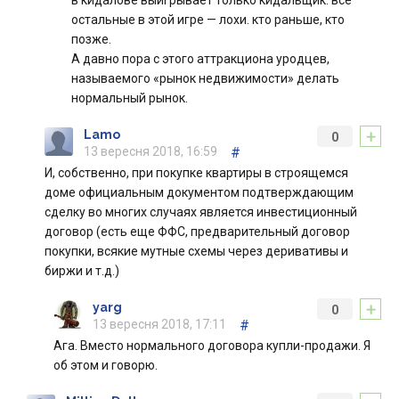
в кидалове выигрывает только кидальщик. все
остальные в этой игре — лохи. кто раньше, кто
позже.
А давно пора с этого аттракциона уродцев,
называемого «рынок недвижимости» делать
нормальный рынок.
+
Lamo
0
13 вересня 2018, 16:59
#
И, собственно, при покупке квартиры в строящемся
доме официальным документом подтверждающим
сделку во многих случаях является инвестиционный
договор (есть еще ФФС, предварительный договор
покупки, всякие мутные схемы через деривативы и
биржи и т.д.)
+
yarg
0
13 вересня 2018, 17:11
#
Ага. Вместо нормального договора купли-продажи. Я
об этом и говорю.