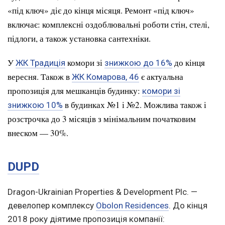
«під ключ» діє до кінця місяця. Ремонт «під ключ»
включає: комплексні оздоблювальні роботи стін, стелі,
підлоги, а також установка сантехніки.
У
комори зі
до кінця
ЖК Традиція
знижкою до 16%
вересня. Також в
є актуальна
ЖК Комарова, 46
пропозиція для мешканців будинку:
комори зі
в будинках №1 і №2. Можлива також і
знижкою 10%
розстрочка до 3 місяців з мінімальним початковим
внеском — 30%.
DUPD
Dragon-Ukrainian Properties & Development Plc. —
девелопер комплексу
Obolon Residences
. До кінця
2018 року діятиме пропозиція компанії: