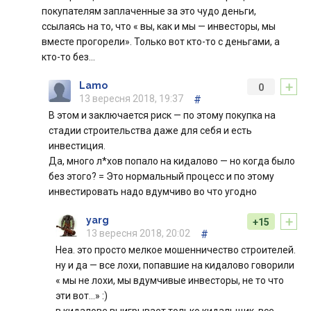
покупателям заплаченные за это чудо деньги,
ссылаясь на то, что « вы, как и мы — инвесторы, мы
вместе прогорели». Только вот кто-то с деньгами, а
кто-то без…
+
Lamo
0
13 вересня 2018, 19:37
#
В этом и заключается риск — по этому покупка на
стадии строительства даже для себя и есть
инвестиция.
Да, много л*хов попало на кидалово — но когда было
без этого? = Это нормальный процесс и по этому
инвестировать надо вдумчиво во что угодно
+
yarg
+15
13 вересня 2018, 20:02
#
Неа. это просто мелкое мошенничество строителей.
ну и да — все лохи, попавшие на кидалово говорили
« мы не лохи, мы вдумчивые инвесторы, не то что
эти вот...» :)