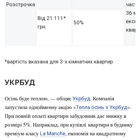
Розстрочка
части
36 мі
Від 21 111*
експл
50%
грн.
кварт
*вартість вказана для 3-х кімнатних квартир.
УКРБУД
Осінь буде теплою, — обіцяє
. Компанія
Укрбуд
запустила однойменну акцію «
».
Тепла осінь з Укрбуд
При повній оплаті квартири забудовник дає знижку в
розмірі 5%. Наприклад, при купівлі квартири в будинку
преміум-класу
, економія на квадратному
La Manche