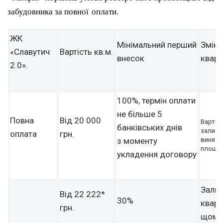
забудовника за повної оплати.
ЖК
Мінімальний перший
Зміни
«Славутич
Вартість кв.м.
внесок
кварт
2.0».
100%, термін оплати
не більше 5
Повна
Від 20 000
Вартіс
банківських днів
залиша
оплата
грн.
з моменту
винятко
площі 
укладення договору
Залиш
Від 22 222*
30%
кварт
грн.
щоміс