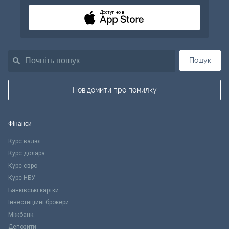
Доступно в
Пошук
Повідомити про помилку
Фінанси
Курс валют
Курс долара
Курс євро
Курс НБУ
Банківські картки
Інвестиційні брокери
Міжбанк
Депозити