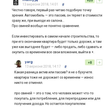
+
+59
13 вересня 2018, 14:01
#
Честно говоря, первый раз читаю подобную точку
зрения. Автомобиль — это пассив, он теряет в стоимости
сразу же, при выезде из салона…
Про свиней вообще не понятно сравнение.
Если инвестировать в самом начале строительства, то
при его окончании квартира будет только дороже, а там
уже как выгоднее будет — либо продать, либо сдавать и
окупить со временем все свои вложения, выйти в +.
+
yarg
+8
13 вересня 2018, 14:17
#
Какая разница актив или пассив? я не о бухучете.
квартира тоже не дорожает со временем — износ
никто не отменял.
про свиней — это о том, что человек может что-то
покупать для потребления, для перепродажи или для
получения дохода. Но остается покупателем.