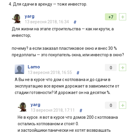
4. Для сдачи в аренду — тоже инвестор.
+
yarg
+7
13 вересня 2018, 16:34
#
Для жизни на этапе строительства — как ни крути, а
инвестор;
почему? а если заказал пластиковое окно и внес 30 %
предоплаты — это покупатель окна, или инвестор в окно?
+
Lamo
0
13 вересня 2018, 16:55
#
А Вы не в курсе что дом с котлована и до сдачи в
эксплуатацию все время дорожает в зависимости от
стадии готовности? И дорожает он на десятки %.
+
yarg
0
13 вересня 2018, 17:11
#
Не в курсе. я вот в курсе что домов 200 с котлована
остались котлованом и стоят 0.
и застройщики панически не хотят возвращать