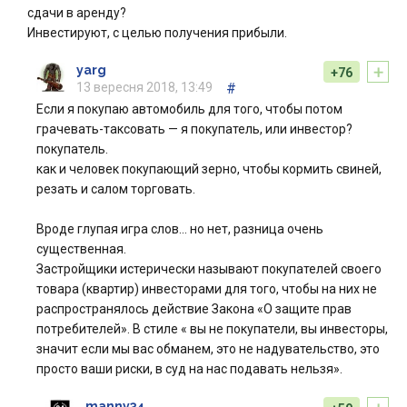
сдачи в аренду?
Инвестируют, с целью получения прибыли.
+
yarg
+76
13 вересня 2018, 13:49
#
Если я покупаю автомобиль для того, чтобы потом
грачевать-таксовать — я покупатель, или инвестор?
покупатель.
как и человек покупающий зерно, чтобы кормить свиней,
резать и салом торговать.
Вроде глупая игра слов… но нет, разница очень
существенная.
Застройщики истерически называют покупателей своего
товара (квартир) инвесторами для того, чтобы на них не
распространялось действие Закона «О защите прав
потребителей». В стиле « вы не покупатели, вы инвесторы,
значит если мы вас обманем, это не надувательство, это
просто ваши риски, в суд на нас подавать нельзя».
manny34