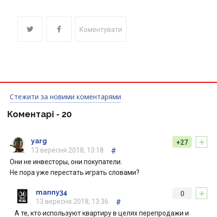
Коментувати
Стежити за новими коментарями
Коментарі -
20
+
yarg
+27
13 вересня 2018, 13:18
#
Они не инвесторы, они покупатели.
Не пора уже перестать играть словами?
+
manny34
0
13 вересня 2018, 13:36
#
А те, кто используют квартиру в целях перепродажи и