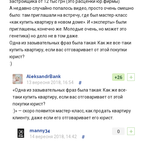
застройщика от 12 тыс грн (это расценки юр.фирмы).
А недавно случайно попалось видео, просто очень смешно
было: там приглашали на встречу, где был мастер-класс
«как купить квартиру в новом доме». И «эксперты» были
приглашены, конечно же. Молодые очень, но может это
генетика) но дело не в том даже.
Одна из зазывательных фраз была такая: Как же все-таки
купить квартиру, если вас отговаривает от этой покупки
юрист?
:)
+
AleksandrBank
+26
13 вересня 2018, 16:54
#
«Одна из зазывательных фраз была такая: Как же все-
таки купить квартиру, если вас отговаривает от этой
покупки юрист?
:)» — скоро появится мастер-класс, как продать квартиру
клиенту, даже если его отговаривает его юрист.
+
manny34
0
14 вересня 2018, 14:42
#