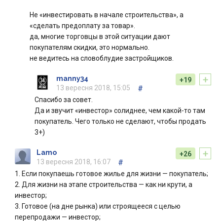
Не «инвестировать в начале строительства», а
«сделать предоплату за товар».
да, многие торговцы в этой ситуации дают
покупателям скидки, это нормально.
не ведитесь на словоблудие застройщиков.
+
manny34
+19
13 вересня 2018, 15:05
#
Спасибо за совет.
Да и звучит «инвестор» солиднее, чем какой-то там
покупатель. Чего только не сделают, чтобы продать
3+)
+
Lamo
+26
13 вересня 2018, 16:07
#
1. Если покупаешь готовое жилье для жизни — покупатель;
2. Для жизни на этапе строительства — как ни крути, а
инвестор;
3. Готовое (на дне рынка) или строящееся с целью
перепродажи — инвестор;