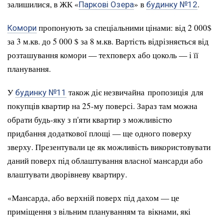
залишилися, в ЖК «
» в
.
Паркові Озера
будинку №12
пропонують за спеціальними цінами: від 2 000$
Комори
за 3 м.кв. до 5 000 $ за 8 м.кв. Вартість відрізняється від
розташування комори — техповерх або цоколь — і її
планування.
У
також діє незвичайна пропозиція для
будинку №11
покупців квартир на 25-му поверсі. Зараз там можна
обрати будь-яку з п'яти квартир з можливістю
придбання додаткової площі — ще одного поверху
зверху. Презентували це як можливість використовувати
даний поверх під облаштування власної мансарди або
влаштувати дворівневу квартиру.
«Мансарда, або верхній поверх під дахом — це
приміщення з вільним плануванням та вікнами, які