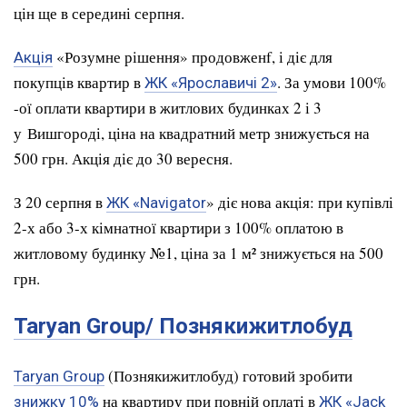
цін ще в середині серпня.
«Розумне рішення» продовженf, і діє для
Акція
покупців квартир в
. За умови 100%
ЖК «Ярославичі 2»
-ої оплати квартири в житлових будинках 2 і 3
у Вишгороді, ціна на квадратний метр знижується на
500 грн. Акція діє до 30 вересня.
З 20 серпня в
» діє нова акція: при купівлі
ЖК «Navigator
2-х або 3-х кімнатної квартири з 100% оплатою в
житловому будинку №1, ціна за 1 м² знижується на 500
грн.
Taryan Group
/ Познякижитлобуд
(Познякижитлобуд) готовий зробити
Taryan Group
на квартиру при повній оплаті в
знижку 10%
ЖК «Jack