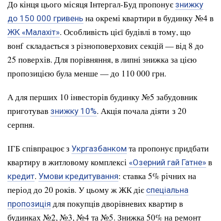
До кінця цього місяця Інтергал-Буд пропонує
знижку
на окремі квартири в будинку №4 в
до 150 000 гривень
. Особливість цієї будівлі в тому, що
ЖК «Малахіт»
вонf складається з різноповерхових секцій — від 8 до
25 поверхів. Для порівняння, в липні знижка за цією
пропозицією була менше — до 110 000 грн.
А для перших 10 інвесторів будинку №5 забудовник
приготував
. Акція почала діяти з 20
знижку 10%
серпня.
ІГБ співпрацює з
та пропонує придбати
Укргазбанком
квартиру в житловому комплексі
в
«Озерний гай Гатне»
.
: ставка 5% річних на
кредит
Умови кредитування
період до 20 років. У цьому ж ЖК діє
спеціальна
для покупців дворівневих квартир в
пропозиція
будинках №2, №3, №4 та №5. Знижка 50% на ремонт