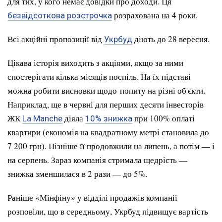
для тих, у кого немає довідки про доходи. Ця
розрахована на 4 роки.
безвідсоткова розстрочка
Всі акційні пропозиції від
діють до 28 вересня.
Укрбуд
Цікава історія виходить з акціями, якщо за ними
спостерігати кілька місяців поспіль. На їх підставі
можна робити висновки щодо попиту на різні об'єкти.
Наприклад, ще в червні для перших десяти інвесторів
ЖК
діяла
при 100% оплаті
La Manche
10% знижка
квартири (економія на квадратному метрі становила до
7 200 грн). Пізніше її продовжили на липень, а потім — і
на серпень. Зараз компанія стримала щедрість —
знижка зменшилася в 2 рази — до 5%.
Раніше «Мінфіну» у відділі продажів компанії
розповіли, що в середньому, Укрбуд підвищує вартість