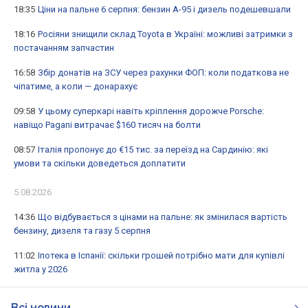
18:35
Ціни на пальне 6 серпня: бензин А-95 і дизель подешевшали
18:16
Росіяни знищили склад Toyota в Україні: можливі затримки з
постачанням запчастин
16:58
Збір донатів на ЗСУ через рахунки ФОП: коли податкова не
чіпатиме, а коли — донарахує
09:58
У цьому суперкарі навіть кріплення дорожче Porsche:
навіщо Pagani витрачає $160 тисяч на болти
08:57
Італія пропонує до €15 тис. за переїзд на Сардинію: які
умови та скільки доведеться доплатити
5.08.2026
14:36
Що відбувається з цінами на пальне: як змінилася вартість
бензину, дизеля та газу 5 серпня
11:02
Іпотека в Іспанії: скільки грошей потрібно мати для купівлі
житла у 2026
Всі новини