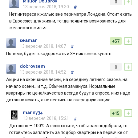
+
Million Dollarov
0
13 вересня 2018, 19:30
#
Нет интереса к жилью вне периметра Лондона. Стоит ехать
в Евросоюз для жизни, тогда появится возможность для
желаемого жилья.
+
seaman
+57
13 вересня 2018, 14:07
#
По теме, будеттокадорожать и 3+ никтонепокупать
+
dobrovsem
0
13 вересня 2018, 14:52
#
Акции на окончание весны, на середину летнего сезона, на
начало осени… и т.д. Обычная замануха. Нормальные
квартиры по цена/качество всегда будут в спросе, и их надо
дотошно искать, а не вестись на очередную акцию.
+
manny34
+15
13 вересня 2018, 15:21
#
Дотошно — 100%. А если хотите, чтобы вам подобрали, то
готовьтесь заплатить за подбор квартиры на первичке от