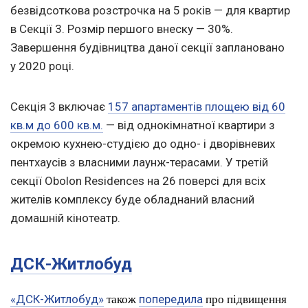
безвідсоткова розстрочка на 5 років — для квартир
в Секції 3. Розмір першого внеску — 30%.
Завершення будівництва даної секції заплановано
у 2020 році.
Секція 3 включає
157 апартаментів площею від 60
кв.м до 600 кв.м.
— від однокімнатної квартири з
окремою кухнею-студією до одно- і дворівневих
пентхаусів з власними лаунж-терасами. У третій
секції Obolon Residences на 26 поверсі для всіх
жителів комплексу буде обладнаний власний
домашній кінотеатр.
ДСК-Житлобуд
також
про підвищення
«ДCК-Житлобуд»
попередила