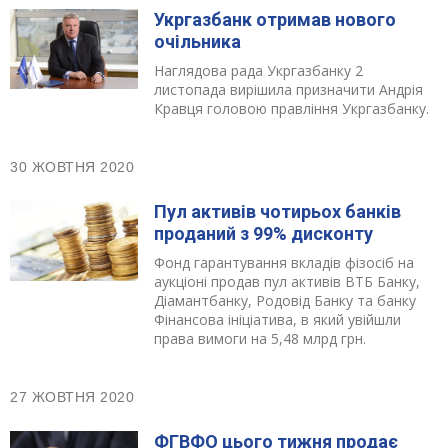
Укргазбанк отримав нового
очільника
Наглядова рада Укргазбанку 2
листопада вирішила призначити Андрія
Кравця головою правління Укргазбанку.
30 ЖОВТНЯ 2020
Пул активів чотирьох банків
проданий з 99% дисконту
Фонд гарантування вкладів фізосіб на
аукціоні продав пул активів ВТБ Банку,
Діамантбанку, Родовід Банку та банку
Фінансова ініціатива, в який увійшли
права вимоги на 5,48 млрд грн.
27 ЖОВТНЯ 2020
ФГВФО цього тижня продає