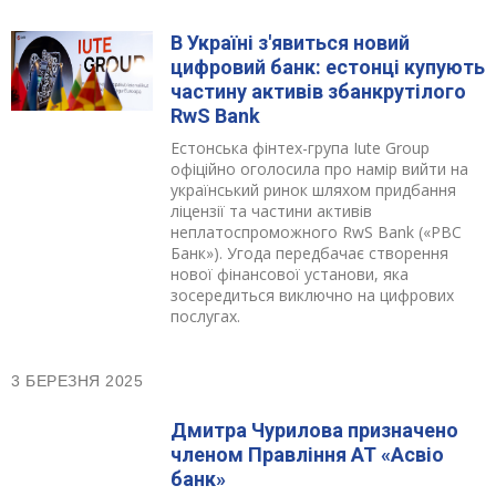
В Україні з'явиться новий
цифровий банк: естонці купують
частину активів збанкрутілого
RwS Bank
Естонська фінтех-група Iute Group
офіційно оголосила про намір вийти на
український ринок шляхом придбання
ліцензії та частини активів
неплатоспроможного RwS Bank («РВС
Банк»). Угода передбачає створення
нової фінансової установи, яка
зосередиться виключно на цифрових
послугах.
3 БЕРЕЗНЯ 2025
Дмитра Чурилова призначено
членом Правління АТ «Асвіо
банк»