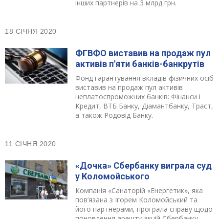
інших партнерів на 3 млрд грн.
18 СІЧНЯ 2020
ФГВФО виставив на продаж пул
активів п'яти банків-банкрутів
Фонд гарантування вкладів фізичних осіб
виставив на продаж пул активів
неплатоспроможних банків: Фінанси і
Кредит, ВТБ Банку, Діамантбанку, Траст,
а також Родовід Банку.
11 СІЧНЯ 2020
«Дочка» Сбербанку виграла суд
у Коломойського
Компанія «Санаторій «Енергетик», яка
пов’язана з Ігорем Коломойський та
його партнерами, програла справу щодо
поновлення арешту акцій Сбербанку.