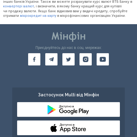
інших банків України. Також ви можете розрахувати курс валют ВТБ Банку в
, і визначити, в якому банку кращий курс для купівлі
конвертері валют
чи продажу валюти. Якщо банк відмовив вам у видачі кредиту, спробуйте
отримати
в мікрофінансових організаціях України.
мікрокредит на карту
Приєднуйтесь до нас в соц. мережах:
Застосунок Multi від Мінфін
Доступно в
Доступно в