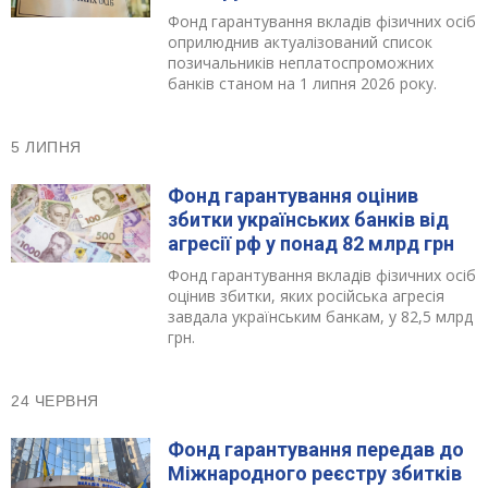
Фонд гарантування вкладів фізичних осіб
Відгуки
оприлюднив актуалізований список
позичальників неплатоспроможних
банків станом на 1 липня 2026 року.
Депозити юр. осіб
Кредити для бізнеса
5 ЛИПНЯ
Фонд гарантування оцінив
Картки
збитки українських банків від
агресії рф у понад 82 млрд грн
Відділення і банкомати
Фонд гарантування вкладів фізичних осіб
оцінив збитки, яких російська агресія
Інтернет-банкінг
завдала українським банкам, у 82,5 млрд
грн.
Банки-партнери
24 ЧЕРВНЯ
Акції
Фонд гарантування передав до
Міжнародного реєстру збитків
Рахунки для бізнесу