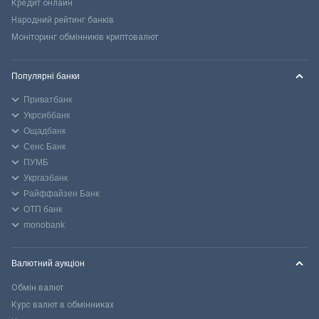
Кредит онлайн
Народний рейтинг банків
Моніторинг обмінників криптовалют
Популярні банки
Приватбанк
Укрсиббанк
Ощадбанк
Сенс Банк
ПУМБ
Укргазбанк
Райффайзен Банк
ОТП банк
monobank
Валютний аукціон
Обмін валют
Курс валют в обмінниках