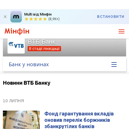
Multi від Мінфін
ВСТАНОВИТИ
(8,9K+)
ВТБ Банк
В стадії ліквідації
Банк у новинах
Головна
Новини ВТБ Банку
Банк у новинах
10 ЛИПНЯ
Курс валют у банку
Фонд гарантування вкладів
оновив перелік боржників
Питання банку
збанкрутілих банків