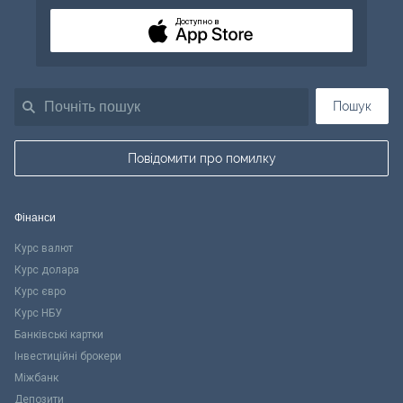
Доступно в
Пошук
Повідомити про помилку
Фінанси
Курс валют
Курс долара
Курс євро
Курс НБУ
Банківські картки
Інвестиційні брокери
Міжбанк
Депозити