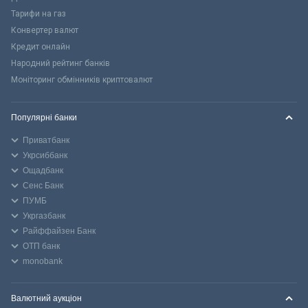
Тарифи на газ
Конвертер валют
Кредит онлайн
Народний рейтинг банків
Моніторинг обмінників криптовалют
Популярні банки
Приватбанк
Укрсиббанк
Ощадбанк
Сенс Банк
ПУМБ
Укргазбанк
Райффайзен Банк
ОТП банк
monobank
Валютний аукціон