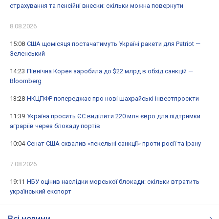
страхування та пенсійні внески: скільки можна повернути
8.08.2026
15:08
США щомісяця постачатимуть Україні ракети для Patriot —
Зеленський
14:23
Північна Корея заробила до $22 млрд в обхід санкцій —
Bloomberg
13:28
НКЦПФР попереджає про нові шахрайські інвестпроєкти
11:39
Україна просить ЄС виділити 220 млн євро для підтримки
аграріїв через блокаду портів
10:04
Сенат США схвалив «пекельні санкції» проти росії та Ірану
7.08.2026
19:11
НБУ оцінив наслідки морської блокади: скільки втратить
український експорт
Всі новини