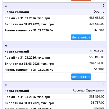
2
Оранта
688 988.00
328 560.00
47.70%
Детальніше
3
Княжа VIG
553 819.00
284 184.00
51.30%
Детальніше
4
Арсенал Страхування
383 891.00
153 737.00
39.90%