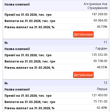
Arx (раніше Axa
Страхування)
187 269.00
93 084.00
49.70%
Детальніше
11
Гардіан
135 332.00
65 708.00
48.55%
Детальніше
12
Перша
121 450.00
75 731.00
62.40%