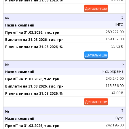
Детальніше
5
ІНГО
289 227.00
159 132.00
55.02%
Детальніше
6
PZU Україна
245 245.00
115 356.00
47.00%
Детальніше
7
Вусо
242 198.00