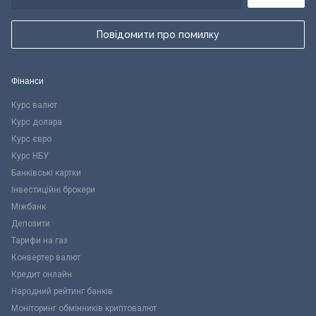
Повідомити про помилку
Фінанси
Курс валют
Курс долара
Курс євро
Курс НБУ
Банківські картки
Інвестиційні брокери
Міжбанк
Депозити
Тарифи на газ
Конвертер валют
Кредит онлайн
Народний рейтинг банків
Моніторинг обмінників криптовалют