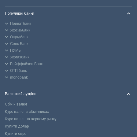
Популярні банки
Приватбанк
Укрсиббанк
Ощадбанк
Сенс Банк
ПУМБ
Укргазбанк
Райффайзен Банк
ОТП банк
monobank
Валютний аукціон
Обмін валют
Курс валют в обмінниках
Курс валют на чорному ринку
Купити долар
Купити євро