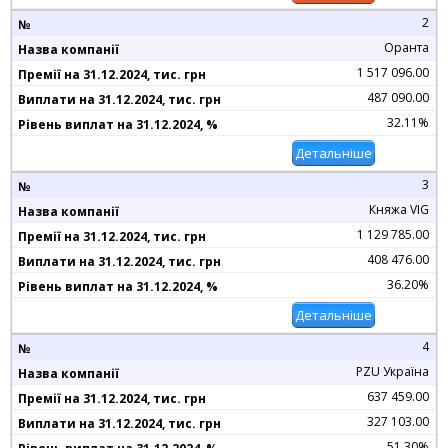
2
Оранта
1 517 096.00
487 090.00
32.11%
Детальніше
3
Княжа VIG
1 129 785.00
408 476.00
36.20%
Детальніше
4
PZU Україна
637 459.00
327 103.00
51.30%