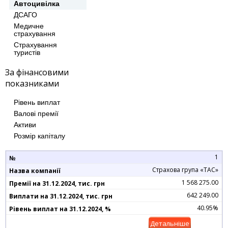
Автоцивілка
ДСАГО
Медичне
страхування
Страхування
туристів
За фінансовими
показниками
Рівень виплат
Валові премії
Активи
Розмір капіталу
1
Страхова група «ТАС»
1 568 275.00
642 249.00
40.95%
Детальніше