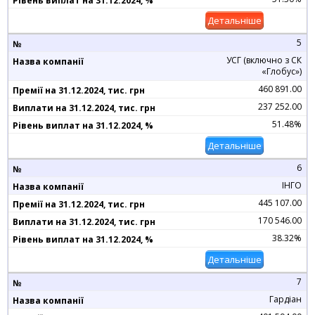
Детальніше
5
УСГ (включно з СК
«Глобус»)
460 891.00
237 252.00
51.48%
Детальніше
6
ІНГО
445 107.00
170 546.00
38.32%
Детальніше
7
Гардіан