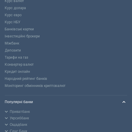
Курс валют
Курс долара
Курс євро
Курс НБУ
Банківські картки
Інвестиційні брокери
Міжбанк
Депозити
Тарифи на газ
Конвертер валют
Кредит онлайн
Народний рейтинг банків
Моніторинг обмінників криптовалют
Популярні банки
Приватбанк
Укрсиббанк
Ощадбанк
Сенс Банк