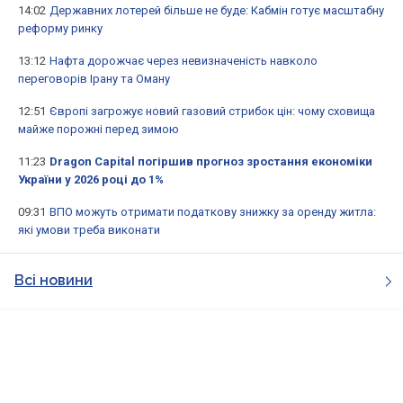
14:02
Державних лотерей більше не буде: Кабмін готує масштабну
реформу ринку
13:12
Нафта дорожчає через невизначеність навколо
переговорів Ірану та Оману
12:51
Європі загрожує новий газовий стрибок цін: чому сховища
майже порожні перед зимою
11:23
Dragon Capital погіршив прогноз зростання економіки
України у 2026 році до 1%
09:31
ВПО можуть отримати податкову знижку за оренду житла:
які умови треба виконати
Всі новини