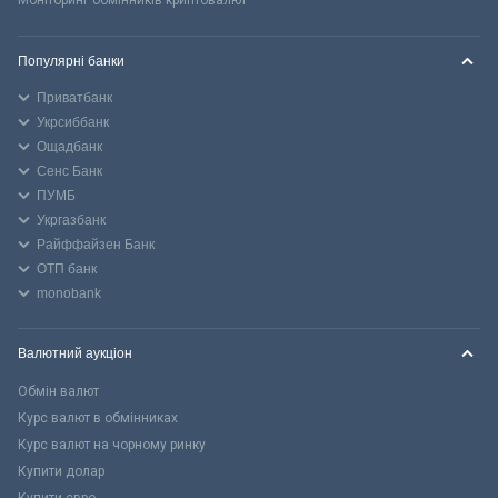
Моніторинг обмінників криптовалют
Популярні банки
Приватбанк
Укрсиббанк
Ощадбанк
Сенс Банк
ПУМБ
Укргазбанк
Райффайзен Банк
ОТП банк
monobank
Валютний аукціон
Обмін валют
Курс валют в обмінниках
Курс валют на чорному ринку
Купити долар