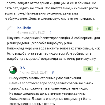
Золото -защита от товарной инфляции. А её, в ближайшие
пять лет, ждать не стоит. Соответственно, и сильного роста
золота тоже. Накачивания экономик деньгами
-заблуждение. Деньги финансовую систему не покидают.
+
ballistic
+15
4 січня 2021, 18:21
#
Ціну визначає ринок (попит/пропозиція). А собівартість для
різних родовищ/способів видобутку різна.
Наприклад морська вода містить золота кратно більше, ніж
було видобуто за весь час людством. Але собівартсіть
видобутку з морської води вища за поточну ринкову ціну.
+
R S
+15
4 січня 2021, 22:41
#
Внесу смуту в ваши стройные умозаключения:
цену на золото/серебро определяет совсем не рынок
(спрос/предложение), а вполне конкретные люди.
Не надо следовать догматичным утверждениям
большинства. Даже на очевидные вещи могут быть
совсем неожиданные ответы…