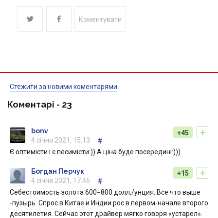
Коментувати
Стежити за новими коментарями
Коментарі -
23
+
bonv
+45
4 січня 2021, 15:13
#
Є оптимісти і є песимісти:)) А ціна буде посередині:)))
+
Богдан Перчук
+15
4 січня 2021, 17:46
#
Себестоимость золота 600−800 долл,/унция. Все что выше
-пузырь. Спрос в Китае и Индии рос в первом-начале второго
десятилетия. Сейчас этот драйвер мягко говоря «устарел».