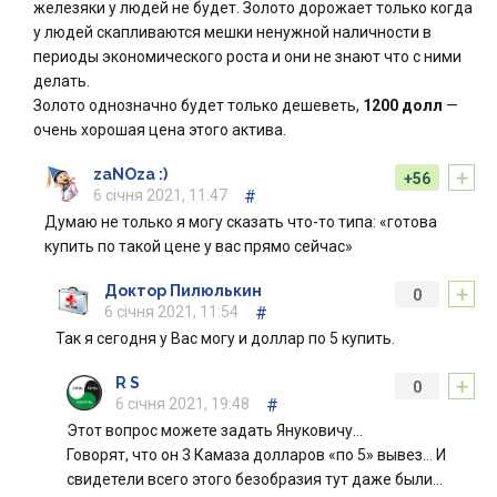
железяки у людей не будет. Золото дорожает только когда
у людей скапливаются мешки ненужной наличности в
периоды экономического роста и они не знают что с ними
делать.
Золото однозначно будет только дешеветь,
1200 долл
—
очень хорошая цена этого актива.
+
zaNOza :)
+56
6 січня 2021, 11:47
#
Думаю не только я могу сказать что-то типа: «готова
купить по такой цене у вас прямо сейчас»
+
Доктор Пилюлькин
0
6 січня 2021, 11:54
#
Так я сегодня у Вас могу и доллар по 5 купить.
+
R S
0
6 січня 2021, 19:48
#
Этот вопрос можете задать Януковичу…
Говорят, что он 3 Камаза долларов «по 5» вывез… И
свидетели всего этого безобразия тут даже были…