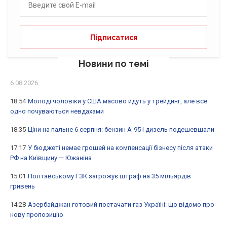
Новини по темі
6.08.2026
18:54
Молоді чоловіки у США масово йдуть у трейдинг, але все
одно почуваються невдахами
18:35
Ціни на пальне 6 серпня: бензин А-95 і дизель подешевшали
17:17
У бюджеті немає грошей на компенсації бізнесу після атаки
РФ на Київщину — Южаніна
15:01
Полтавському ГЗК загрожує штраф на 35 мільярдів
гривень
14:28
Азербайджан готовий постачати газ Україні: що відомо про
нову пропозицію