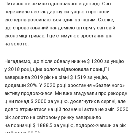
Питання це не має однозначної відповіді. Світ
переживає нестандартну ситуацію і прогнози
експертів розсипаються один за іншим. Схоже,
що спровокований пандемією шторм у світовій
економіці триває. І це стимулює зростання цін
на золото.
Нагадаємо, що після обвалу нижче $ 1200 за унцію
у 2018 році, ціна золота відвоювала позиції і
завершила 2019 рік на рівні $ 1519 за унцію,
додавши 20%. У 2020 році зростання «безпечного»
активу продовжився. Ми вже згадували про рекордні
ціни понад $ 2000 за унцію, досягнутих в серпні, але
довго втриматися на цій позначці актив не зміг. 2020
рік золото на світовому ринку завершило
на позначці $ 1888,5 за унцію, подорожчавши за рік