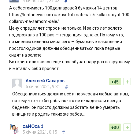
4 січня 2021, 21:03
#
А себестоимость 100долларовой бумажки 14 центов
https://lentanews.com.ua/useful-materials/skolko-stoyat-100-
dollarov-na-samom-dele/
Цену определяет спрос и не только. И за сто лет золото
подорожало в 100 раз — тенденция, однако. Потому что,
по мнению сильных мира сего — бумажные накопления
простолюдинов должны обесцениваться пока первые
сидят на золоте.
Вот криптоложников еще нахлобучат пару раз по крупному
и металлы себя проявят.
+
Алексей Сахаров
+45
5 січня 2021, 9:31
#
Обесцениваться должно всё и поочереди любые активы,
потому что что бы рабы во что не вкладывали всегда
беднели, он просто должны работать вечно умереть
в нищите и родить таких же рабов…
+
zaNOza :)
+30
5 січня 2021, 0:15
#