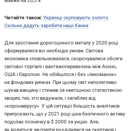
майже на 20,5%.
Читайте також:
Українці скуповують золото.
Скільки дадуть заробити наші банки
Для зростання дорогоцінного металу у 2020 році
сформувалися всі необхідні умови. Світова
економіка сповільнювалася, скорочувалися обсяги
світової торгівлі і вантажоперевезень між Азією,
США і Європою. Не обійшлося і без «лихоманок»
на фондових ринках. При цьому світ наполегливо
шукав вакцину і стежив за невтішною статистикою
хворих, тих, хто видужали, і загиблих від
«коронавірусу». У цій ситуації більшість аналітиків
припускають, що у 2021 році ціна безпечного активу
подолає позначку в $ 2000 за унцію. Але,
як водиться, експерти розділилися на скептиків і