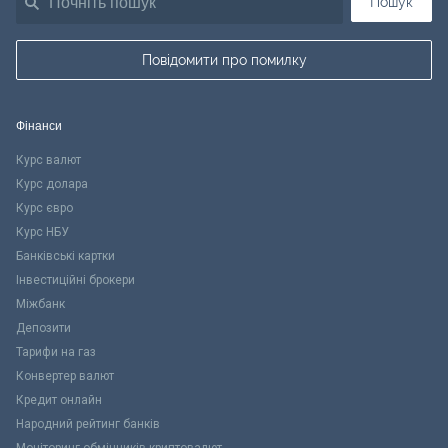
Пошук
Повідомити про помилку
Фінанси
Курс валют
Курс долара
Курс євро
Курс НБУ
Банківські картки
Інвестиційні брокери
Міжбанк
Депозити
Тарифи на газ
Конвертер валют
Кредит онлайн
Народний рейтинг банків