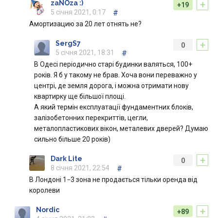
+
zaNOza :)
+19
5 січня 2021, 0:17
#
Амортизацию за 20 лет отнять не?
+
SergS7
0
5 січня 2021, 18:31
#
В Одесі періодично старі будинки валяться, 100+
років. Я б у такому не брав. Хоча вони переважно у
центрі, де земля дорога, і можна отримати нову
квартирку ще більшої площі.
А який термін експлуатації фундаментних блоків,
залізобетонних перекриттів, цегли,
металопластикових вікон, металевих дверей? Думаю
сильно більше 20 років)
+
Dаrk Lite
0
8 січня 2021, 22:54
#
В Лондоні 1−3 зона не продається тільки оренда від
королеви
+
Nordic
+89