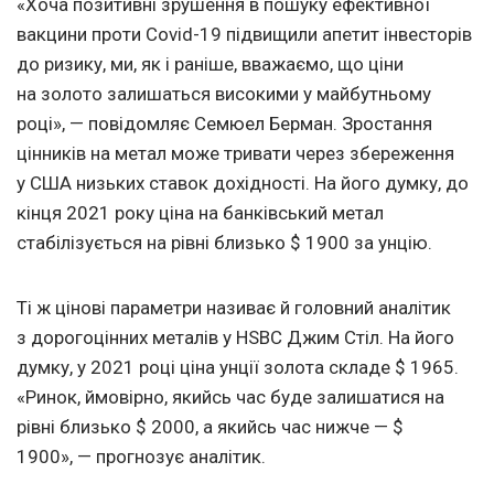
«Хоча позитивні зрушення в пошуку ефективної
вакцини проти Covid-19 підвищили апетит інвесторів
до ризику, ми, як і раніше, вважаємо, що ціни
на золото залишаться високими у майбутньому
році», — повідомляє Семюел Берман. Зростання
цінників на метал може тривати через збереження
у США низьких ставок дохідності. На його думку, до
кінця 2021 року ціна на банківський метал
стабілізується на рівні близько $ 1900 за унцію.
Ті ж цінові параметри називає й головний аналітик
з дорогоцінних металів у HSBC Джим Стіл. На його
думку, у 2021 році ціна унції золота складе $ 1965.
«Ринок, ймовірно, якийсь час буде залишатися на
рівні близько $ 2000, а якийсь час нижче — $
1900», — прогнозує аналітик.