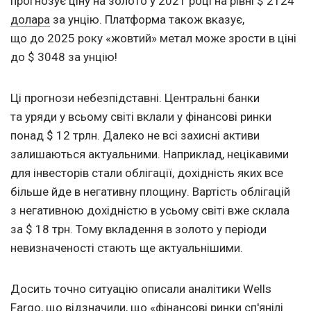
прогнозує ціну на золото у 2021 році на рівні $ 2124
долара
за унцію. Платформа також вказує,
що до 2025 року «жовтий» метал може зрости в ціні
до $ 3048 за унцію!
Ці прогнози небезпідставні. Центральні банки
та уряди у всьому світі вклали у фінансові ринки
понад $ 12 трлн. Далеко не всі захисні активи
залишаються актуальними. Наприклад, нецікавими
для інвесторів стали облігації, дохідність яких все
більше йде в негативну площину. Вартість облігацій
з негативною дохідністю в усьому світі вже склала
за $ 18 трн. Тому вкладення в золото у періоди
невизначеності стають ще актуальнішими.
Досить точно ситуацію описали аналітики Wells
Fargo, що відзначили, що «фінансові ринки сп'янілі