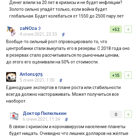
Денег влили за 20 лет в кризисы и не будет инфляции?
Золото сильно упадёт только, если война будет
глобальная. Будет колебаться от 1550 до 2500 пару лет
+
zaNOza :)
+52
4 січня 2021, 23:33
#
Вообще-то сильный рост спровоцировало то, что
центробанки стали выкупать его в резервы. С 2018 года оно
в резервах стало рассчитываться по рыночным ценам,
до этого его оценивали на 50% от стоимости.
+
Anton1975
+15
5 січня 2021, 1:30
#
Единодушие экспертов в плане роста или стабильности
всегда должно настораживать. Может получиться все
наоборот.
+
Доктор Пилюлькин
0
6 січня 2021, 11:34
#
В связи с кризисом и коронавирусом население планеты
будет нищать. Очевидно что лишних долларов на жёлтые