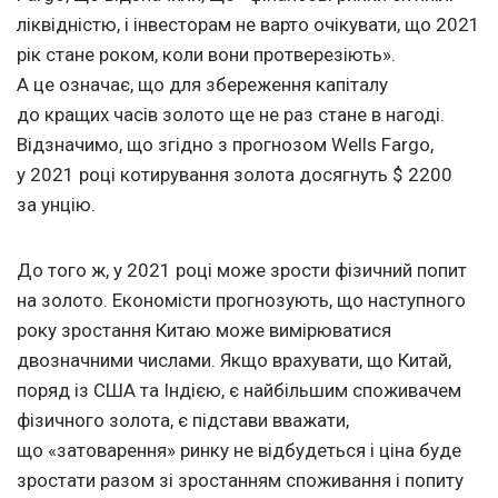
ліквідністю, і інвесторам не варто очікувати, що 2021
рік стане роком, коли вони протверезіють».
А це означає, що для збереження капіталу
до кращих часів золото ще не раз стане в нагоді.
Відзначимо, що згідно з прогнозом Wells Fargo,
у 2021 році котирування золота досягнуть $ 2200
за унцію.
До того ж, у 2021 році може зрости фізичний попит
на золото. Економісти прогнозують, що наступного
року зростання Китаю може вимірюватися
двозначними числами. Якщо врахувати, що Китай,
поряд із США та Індією, є найбільшим споживачем
фізичного золота, є підстави вважати,
що «затоварення» ринку не відбудеться і ціна буде
зростати разом зі зростанням споживання і попиту