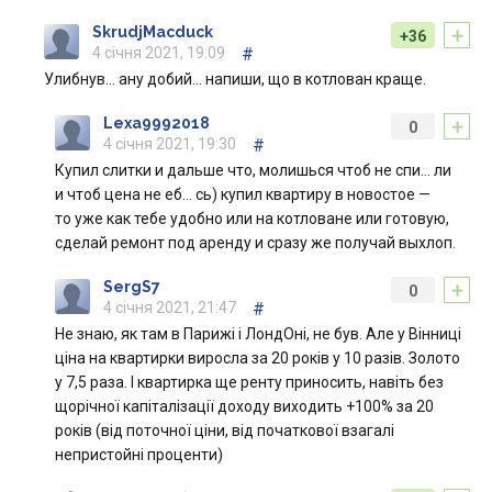
+
SkrudjMacduck
+36
4 січня 2021, 19:09
#
Улибнув… ану добий… напиши, що в котлован краще.
+
Lexa9992018
0
4 січня 2021, 19:30
#
Купил слитки и дальше что, молишься чтоб не спи… ли
и чтоб цена не еб… сь) купил квартиру в новостое —
то уже как тебе удобно или на котловане или готовую,
сделай ремонт под аренду и сразу же получай выхлоп.
+
SergS7
0
4 січня 2021, 21:47
#
Не знаю, як там в Парижі і ЛондОні, не був. Але у Вінниці
ціна на квартирки виросла за 20 років у 10 разів. Золото
у 7,5 раза. І квартирка ще ренту приносить, навіть без
щорічної капіталізації доходу виходить +100% за 20
років (від поточної ціни, від початкової взагалі
непристойні проценти)