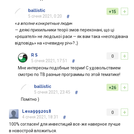
+
ballistic
+15
5 січня 2021, 0:20
#
«
а вполне конкретные люди
«
— деякі прихильники теорії змов переконані, що ці
«рєшателі» не людської раси — як вам така «несподівана
відповідь» на «очевидну річ»? ;)
+
R S
0
5 січня 2021, 17:51
#
Мне интересны подобные теории! С удовольствием
смотрю по ТВ разные программы по этой тематике!
+
ballistic
+26
5 січня 2021, 23:45
#
Помітно )
+
Lexa9992018
0
4 січня 2021, 18:31
#
100% согласен! для инвестиций все-же наверное лучше
в новострой вложиться.