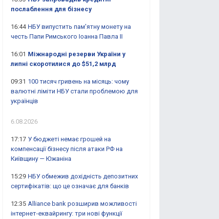
послаблення для бізнесу
16:44
НБУ випустить пам'ятну монету на
честь Папи Римського Іоанна Павла II
16:01
Міжнародні резерви України у
липні скоротилися до $51,2 млрд
09:31
100 тисяч гривень на місяць: чому
валютні ліміти НБУ стали проблемою для
українців
6.08.2026
17:17
У бюджеті немає грошей на
компенсації бізнесу після атаки РФ на
Київщину — Южаніна
15:29
НБУ обмежив дохідність депозитних
сертифікатів: що це означає для банків
12:35
Alliance bank розширив можливості
інтернет-еквайрингу: три нові функції