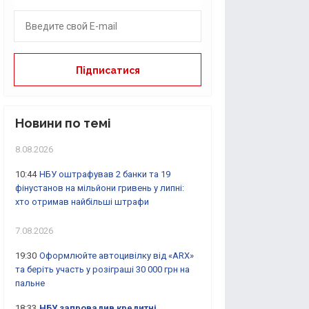
Новини по темі
8.08.2026
10:44
НБУ оштрафував 2 банки та 19
фінустанов на мільйони гривень у липні:
хто отримав найбільші штрафи
7.08.2026
19:30
Оформлюйте автоцивілку від «ARX»
та беріть участь у розіграші 30 000 грн на
пальне
18:33
НБУ запровадив кредитні