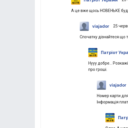
А це вже щось НОВЕНЬКЕ будь 
25 черв
viajador
Спочатку дізнайтеся що т
Патріот Укр
Нууу добре... Розкаж
про гроші.
viajador
Номер карти для 
Інформація плат
Патр