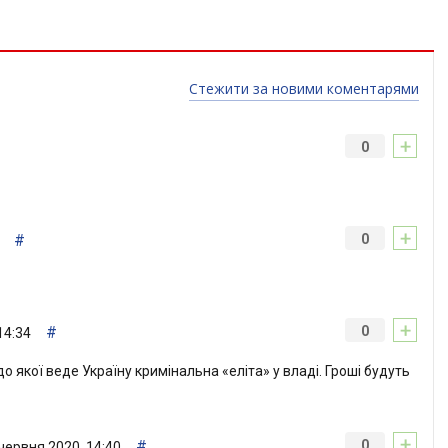
Стежити за новими коментарями
+
0
+
#
0
+
#
0
14:34
о якої веде Україну кримінальна «еліта» у владі. Гроші будуть
+
#
0
червня 2020, 14:40