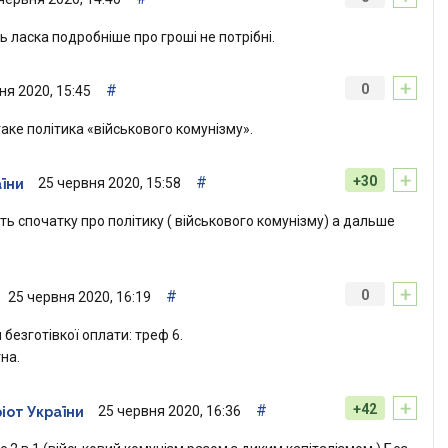
ласка подробніше про гроші не потрібні.
+
#
0
ня 2020, 15:45
аке політика «військового комунізму».
+
#
+30
25 червня 2020, 15:58
аїни
іть спочатку про політику ( військового комунізму) а дальше
+
#
0
25 червня 2020, 16:19
безготівкої оплати: треф 6.
на.
+
#
+42
25 червня 2020, 16:36
іот України