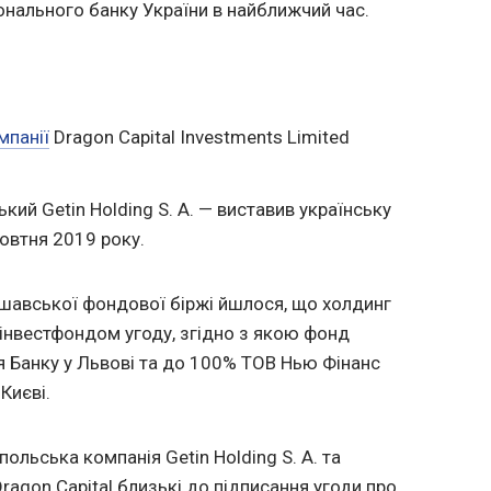
іонального банку України в найближчий час.
мпанії
Dragon Capital Investments Limited
кий Getin Holding S. A. — виставив українську
жовтня 2019 року.
ршавської фондової біржі йшлося, що холдинг
 інвестфондом угоду, згідно з якою фонд
я Банку у Львові та до 100% ТОВ Нью Фінанс
Києві.
ольська компанія Getin Holding S. A. та
ragon Capital близькі до підписання угоди про