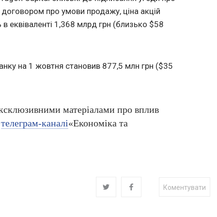
з договором про умови продажу, ціна акцій
 в еквіваленті 1,368 млрд грн (близько $58
анку на 1 жовтня становив 877,5 млн грн ($35
ексклюзивними матеріалами про вплив
в
телеграм-каналі
«Економіка та
Коментувати