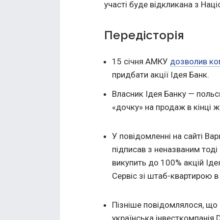
участі буде відкликана з Нац
Передісторія
15 січня АМКУ
дозволив ко
придбати акції Ідея Банк.
Власник Ідея Банку — польсь
«дочку» на продаж в кінці 
У повідомленні на сайті Ва
підписав з неназваним тоді
викупить до 100% акцій Іде
Сервіс зі штаб-квартирою в 
Пізніше повідомлялося, що п
українська інвесткомпанія D