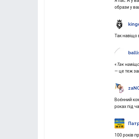
Я пас. А у в
образи у ва
king
Так навіщо 
balli
«
Так навіщо
— це теж зак
zaNO
Воє́нний ко
роках під ча
Патр
100 років п