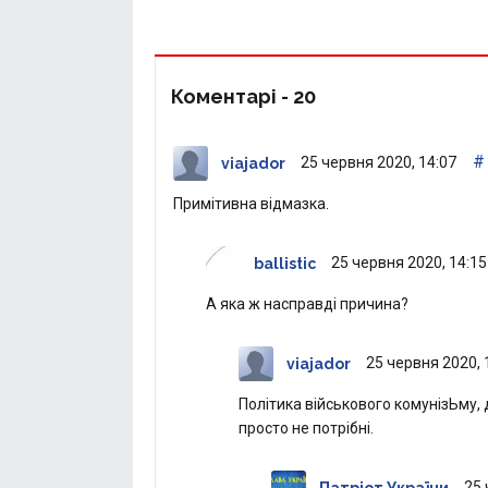
Коментарі -
20
#
25 червня 2020, 14:07
viajador
Примітивна відмазка.
25 червня 2020, 14:15
ballistic
А яка ж насправді причина?
25 червня 2020, 
viajador
Політика військового комунізЬму, д
просто не потрібні.
25 
Патріот України