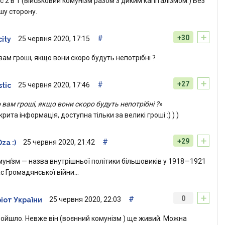
ас 2 в 1 (військовий комунізм разом з диким капіталізмом.) Без
шу сторону.
+
#
+30
25 червня 2020, 17:15
city
вам гроші, якщо вони скоро будуть непотрібні ?
+
#
+27
25 червня 2020, 17:46
stic
 вам гроші, якщо вони скоро будуть непотрібні ?
»
рита інформація, доступна тільки за великі гроші :) ) )
+
#
+29
25 червня 2020, 21:42
za :)
муні́зм — назва внутрішньої політики більшовиків у 1918—1921
с Громадянської війни...
+
#
0
25 червня 2020, 22:03
іот України
ройшло. Невже він (воєнний комунізм ) ще живий. Можна