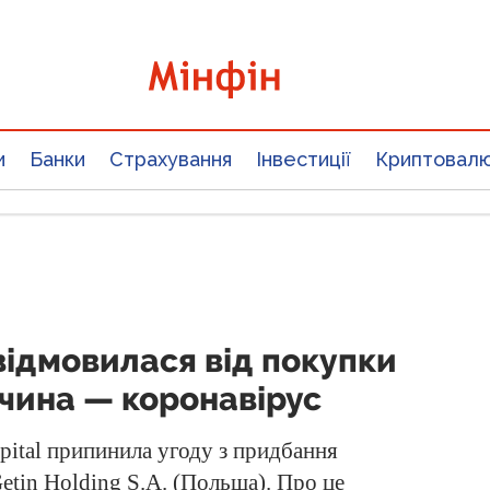
и
Банки
Страхування
Інвестиції
Криптовал
 відмовилася від покупки
ичина — коронавірус
pital припинила угоду з придбання
etin Holding S.A. (Польща). Про це