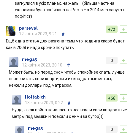
загнулися в усіх планах, на жаль… (більша частина
економіки була зав’язана на Росію + з 2014 мер хапуга і
пофігіст)
+
parseval
+72
12 квітня 2023, 9:21
#
Ещё одна статья для разгона темы что недвига скоро будет
как в 2008 и надо срочно покупать.
+
mega5
0
12 квітня 2023, 20:10
#
Может быть, но перед сном чтобы спокойнее спать, лучше
пересчитать свои квартиры и их квадратные метры,
нежели доллары под матрасом.
+
Hottabich
+66
13 квітня 2023, 0:22
#
Ну да, а как война началась то все взяли свои квадратные
метры под мышки и поехали с ними за бугор)))
+
mega5
0