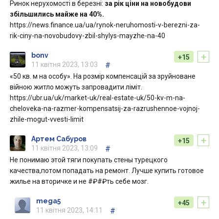
Ринок нерухомості в березні:
за рік ціни на новобудови
збільшились майже на 40%.
https://news.finance.ua/ua/rynok-neruhomosti-v-berezni-za-
rik-ciny-na-novobudovy-zbil-shylys-mayzhe-na-40
+
bonv
+15
11 квітня 2023, 13:03
#
«50 кв. м на особу». На розмір компенсацій за зруйноване
війною житло можуть запровадити ліміт.
https://ubr.ua/uk/market-uk/real-estate-uk/50-kv-m-na-
cheloveka-na-razmer-kompensatsij-za-razrushennoe-vojnoj-
zhile-mogut-vvesti-limit
+
Артем Сабуров
+15
11 квітня 2023, 13:09
#
Не понимаю этой тяги покупать стены турецкого
качества,потом попадать на ремонт. Лучше купить готовое
жилье на вторичке и не #₽#₽ть себе мозг.
+
mega5
+45
11 квітня 2023, 14:11
#