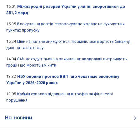
16:01
Міжнародні резерви України у липні скоротилися до
$51,2 млрд
15:35
Блокування портів спровокувало колапс на сухопутних
пунктах пропуску
15:24
Ціни на пальне знижуються: як змінилася вартість бензину,
дизеля та автогазу
14:04
84% доходу тільки на виживання: як українці витрачають
гроші і що мріють змінити
13:32
НБУ оновив прогноз ВВП: що чекатиме економіку
України у 2026-2028 роках
13:05
Кабмін схвалив підвищення штрафів за фінансові
порушення
Всі новини