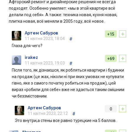
Афторский ремонт и дизайнерские решения не всегда
подходят. Особенно умиляет: «мы в этой квартире всё
делали под себя». А также: техника новая, кухня новая,
плитка новая, всё меняли в 2005 году, всё новое.
+
Артем Сабуров
+15
11 квітня 2023, 18:04
#
Глаза для чего?
+
irakez
+69
11 квітня 2023, 19:03
#
Після того, як дізнаєшся, як робляться квартири і будинки
на продаж (це жах, ніколи ні при яких умовах не купувати
гівно, яке з самого початку робиться на продаж), цей
вираз «робили для себе» вже не здається таким смішним
чи беззмістовним.
+
Артем Сабуров
0
11 квітня 2023, 22:12
#
Это внутри,а стены все равно турецкие на 5 баллов.