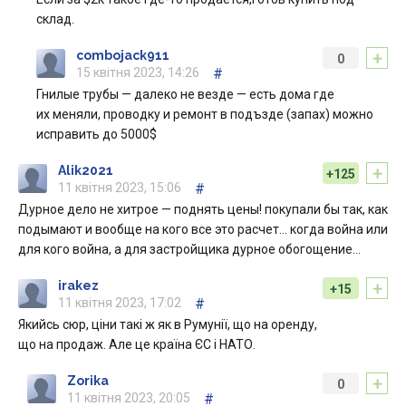
склад.
+
combojack911
0
15 квітня 2023, 14:26
#
Гнилые трубы — далеко не везде — есть дома где
их меняли, проводку и ремонт в подъзде (запах) можно
исправить до 5000$
+
Alik2021
+125
11 квітня 2023, 15:06
#
Дурное дело не хитрое — поднять цены! покупали бы так, как
подымают и вообще на кого все это расчет… когда война или
для кого война, а для застройщика дурное обогощение…
+
irakez
+15
11 квітня 2023, 17:02
#
Якийсь сюр, ціни такі ж як в Румунії, що на оренду,
що на продаж. Але це країна ЄС і НАТО.
+
Zorika
0
11 квітня 2023, 20:05
#