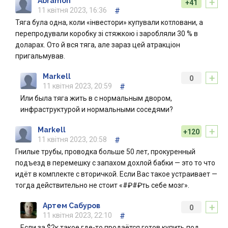
+
Abramon
+41
11 квітня 2023, 16:36
#
Тяга була одна, коли «інвестори» купували котловани, а
перепродували коробку зі стяжкою і заробляли 30 % в
доларах. Ото й вся тяга, але зараз цей атракціон
пригальмував.
+
Markell
0
11 квітня 2023, 20:59
#
Или была тяга жить в с нормальным двором,
инфраструктурой и нормальными соседями?
+
Markell
+120
11 квітня 2023, 20:58
#
Гнилые трубы, проводка больше 50 лет, прокуренный
подъезд в перемешку с запахом дохлой бабки — это то что
идёт в комплекте с вторичкой. Если Вас такое устраивает —
тогда действительно не стоит «#₽#₽ть себе мозг».
+
Артем Сабуров
0
11 квітня 2023, 22:10
#
Если за $2к такое где-то продаётся,готов купить под