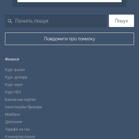
Пошук
Повідомити про помилку
Фінанси
Курс валют
Курс долара
Курс євро
Курс НБУ
Банківські картки
Інвестиційні брокери
Міжбанк
Депозити
Тарифи на газ
Конвертер валют