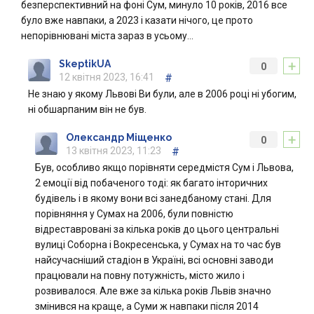
безперспективний на фоні Сум, минуло 10 років, 2016 все
було вже навпаки, а 2023 і казати нічого, це прото
непорівнювані міста зараз в усьому…
+
SkeptikUA
0
12 квітня 2023, 16:41
#
Не знаю у якому Львові Ви були, але в 2006 році ні убогим,
ні обшарпаним він не був.
+
Олександр Міщенко
0
13 квітня 2023, 11:23
#
Був, особливо якщо порівняти середмістя Сум і Львова,
2 емоції від побаченого тоді: як багато інторичних
будівель і в якому вони всі занедбаному стані. Для
порівняння у Сумах на 2006, були повністю
відреставровані за кілька років до цього центральні
вулиці Соборна і Вокресенська, у Сумах на то час був
найсучасніший стадіон в Україні, всі основні заводи
працювали на повну потужність, місто жило і
розвивалося. Але вже за кілька років Львів значно
змінився на краще, а Суми ж навпаки після 2014