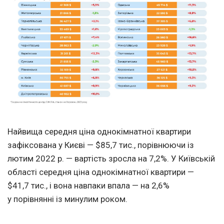
Найвища середня ціна однокімнатної квартири
зафіксована у Києві — $85,7 тис., порівнюючи із
лютим 2022 р. — вартість зросла на 7,2%. У Київській
області середня ціна однокімнатної квартири —
$41,7 тис., і вона навпаки впала — на 2,6%
у порівнянні із минулим роком.