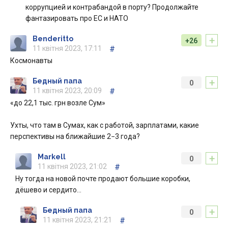
коррупцией и контрабандой в порту? Продолжайте
фантазировать про ЕС и НАТО
+
Benderitto
+26
11 квітня 2023, 17:11
#
Космонавты
+
Бедный папа
0
11 квітня 2023, 20:09
#
«до 22,1 тыс. грн возле Сум»
Ухты, что там в Сумах, как с работой, зарплатами, какие
перспективы на ближайшие 2−3 года?
+
Markell
0
11 квітня 2023, 21:02
#
Ну тогда на новой почте продают большие коробки,
дёшево и сердито…
+
Бедный папа
0
11 квітня 2023, 21:21
#