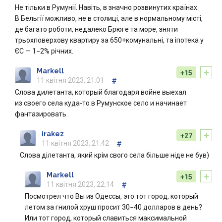
Не тільки в Румунії. Навіть, в значно розвинутих країнах.
В Бельгії можливо, не в столиці, але в нормальному місті,
де багато роботи, недалеко Брюге та море, зняти
трьохповерхову квартиру за 650+комунальні, та іпотека у
ЄС — 1−2% річних.
+
Markell
+15
11 квітня 2023, 21:01
#
Слова дилетанта, который благодаря войне выехал
из своего села куда-то в Румунское село и начинает
фантазировать.
+
irakez
+27
11 квітня 2023, 21:42
#
Слова ділетанта, який крім свого села більше ніде не був)
+
Markell
+15
11 квітня 2023, 22:14
#
Посмотрел что Вы из Одессы, это тот город, который
летом за гнилой хруш просит 30−40 долларов в день?
Или тот город, который славиться максимальной