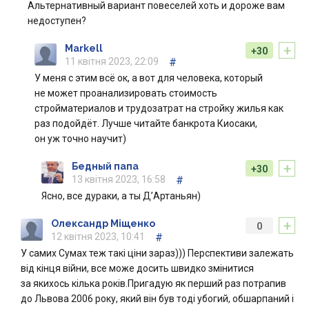
Альтернативный вариант повеселей хоть и дороже вам
недоступен?
+
Markell
+30
11 квітня 2023, 22:09
#
У меня с этим всё ок, а вот для человека, который
не может проанализировать стоимость
стройматериалов и трудозатрат на стройку жилья как
раз подойдёт. Лучше читайте банкрота Киосаки,
он уж точно научит)
+
Бедный папа
+30
13 квітня 2023, 16:58
#
Ясно, все дураки, а ты Д’Артаньян)
+
Олександр Міщенко
0
12 квітня 2023, 10:41
#
У самих Сумах теж такі ціни зараз))) Перспективи залежать
від кінця війни, все може досить швидко змінитися
за якихось кілька років.Пригадую як перший раз потрапив
до Львова 2006 року, який він був тоді убогий, обшарпаний і