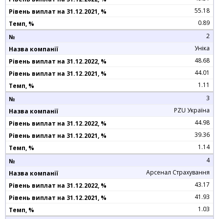
55.18
0.89
2
Уніка
48.68
44.01
1.11
3
PZU Україна
44.98
39.36
1.14
4
Арсенал Страхування
43.17
41.93
1.03