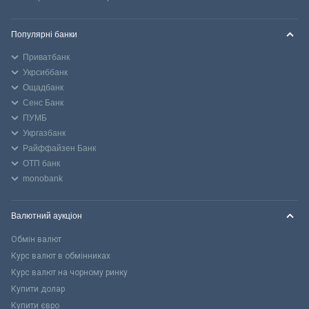
Популярні банки
Приватбанк
Укрсиббанк
Ощадбанк
Сенс Банк
ПУМБ
Укргазбанк
Райффайзен Банк
ОТП банк
monobank
Валютний аукціон
Обмін валют
Курс валют в обмінниках
Курс валют на чорному ринку
Купити долар
Купити євро