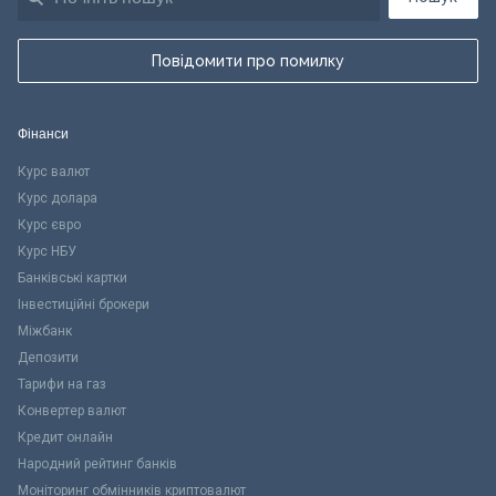
Повідомити про помилку
Фінанси
Курс валют
Курс долара
Курс євро
Курс НБУ
Банківські картки
Інвестиційні брокери
Міжбанк
Депозити
Тарифи на газ
Конвертер валют
Кредит онлайн
Народний рейтинг банків
Моніторинг обмінників криптовалют