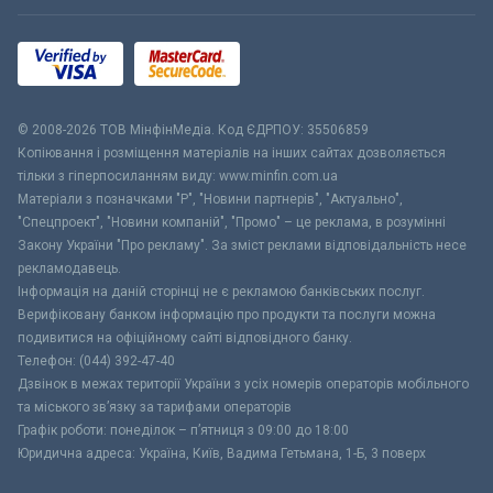
© 2008-2026 ТОВ МiнфiнМедiа. Код ЄДРПОУ: 35506859
Копіювання і розміщення матеріалів на інших сайтах дозволяється
тільки з гіперпосиланням виду: www.minfin.com.ua
Матеріали з позначками "Р", "Новини партнерів", "Актуально",
"Спецпроект", "Новини компаній", "Промо" – це реклама, в розумінні
Закону України "Про рекламу". За зміст реклами відповідальність несе
рекламодавець.
Інформація на даній сторінці не є рекламою банківських послуг.
Верифіковану банком інформацію про продукти та послуги можна
подивитися на офіційному сайті відповідного банку.
Телефон: (044) 392-47-40
Дзвінок в межах території України з усіх номерів операторів мобільного
та міського зв’язку за тарифами операторів
Графік роботи: понеділок – п’ятниця з 09:00 до 18:00
Юридична адреса: Україна, Київ, Вадима Гетьмана, 1-Б, 3 поверх