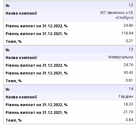
12
УСГ (включно з СК
«Глобус»)
24.86
118.94
0.21
13
Універсальна
24.76
30.43
0.81
14
Гардіан
18.33
21.70
0.84