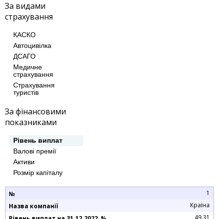
За видами
страхування
КАСКО
Автоцивілка
ДСАГО
Медичне
страхування
Страхування
туристів
За фінансовими
показниками
Рівень виплат
Валові премії
Активи
Розмір капіталу
1
Країна
49.31