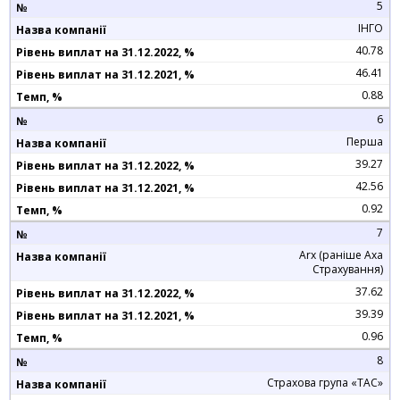
5
ІНГО
40.78
46.41
0.88
6
Перша
39.27
42.56
0.92
7
Arx (раніше Axa
Страхування)
37.62
39.39
0.96
8
Страхова група «ТАС»