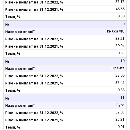
37.17
46.66
0.80
9
Княжа VIG
33.21
39.94
0.83
10
Оранта
33.06
37.45
0.88
11
Вусо
32.03
35.31
0.91