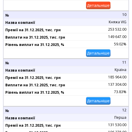
Детальніше
10
Княжа VIG
253 532.00
149 647.00
59.02%
Детальніше
11
Країна
185 964.00
137 304.00
73.83%
Детальніше
12
Перша
131 530.00