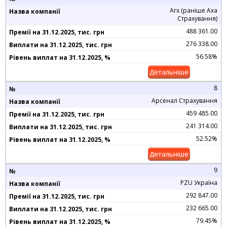
Arx (раніше Axa
Страхування)
488 361.00
276 338.00
56.58%
Детальніше
8
Арсенал Страхування
459 485.00
241 314.00
52.52%
Детальніше
9
PZU Україна
292 847.00
232 665.00
79.45%