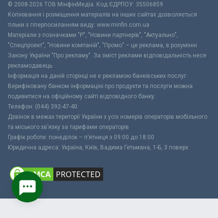
© 2008-2026 ТОВ МiнфiнМедiа. Код ЄДРПОУ: 35506859
Копіювання і розміщення матеріалів на інших сайтах дозволяється
тільки з гіперпосиланням виду: www.minfin.com.ua
Матеріали з позначками "Р", "Новини партнерів", "Актуально",
"Спецпроект", "Новини компаній", "Промо" – це реклама, в розумінні
Закону України "Про рекламу". За зміст реклами відповідальність несе
рекламодавець.
Інформація на даній сторінці не є рекламою банківських послуг.
Верифіковану банком інформацію про продукти та послуги можна
подивитися на офіційному сайті відповідного банку.
Телефон: (044) 392-47-40
Дзвінок в межах території України з усіх номерів операторів мобільного
та міського зв’язку за тарифами операторів
Графік роботи: понеділок – п’ятниця з 09:00 до 18:00
Юридична адреса: Україна, Київ, Вадима Гетьмана, 1-Б, 3 поверх