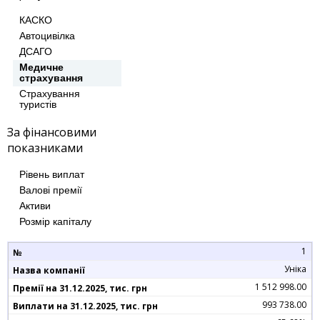
КАСКО
Автоцивілка
ДСАГО
Медичне
страхування
Страхування
туристів
За фінансовими
показниками
Рівень виплат
Валові премії
Активи
Розмір капіталу
1
Уніка
1 512 998.00
993 738.00