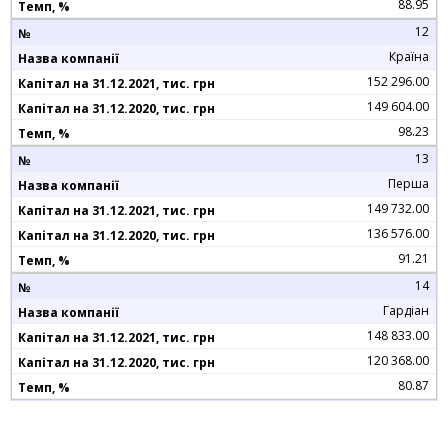
88.95
12
Країна
152 296.00
149 604.00
98.23
13
Перша
149 732.00
136 576.00
91.21
14
Гардіан
148 833.00
120 368.00
80.87