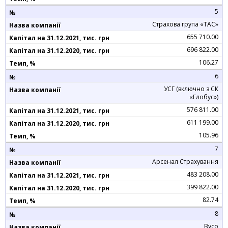
5
Страхова група «ТАС»
655 710.00
696 822.00
106.27
6
УСГ (включно з СК
«Глобус»)
576 811.00
611 199.00
105.96
7
Арсенал Страхування
483 208.00
399 822.00
82.74
8
Вусо