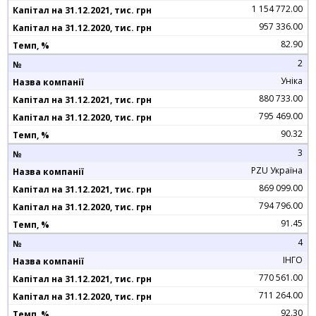
1 154 772.00
957 336.00
82.90
2
Уніка
880 733.00
795 469.00
90.32
3
PZU Україна
869 099.00
794 796.00
91.45
4
ІНГО
770 561.00
711 264.00
92.30