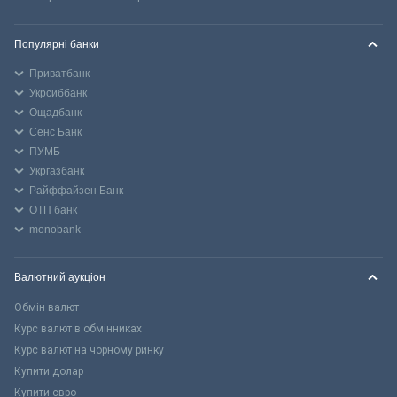
Популярні банки
Приватбанк
Укрсиббанк
Ощадбанк
Сенс Банк
ПУМБ
Укргазбанк
Райффайзен Банк
ОТП банк
monobank
Валютний аукціон
Обмін валют
Курс валют в обмінниках
Курс валют на чорному ринку
Купити долар
Купити євро