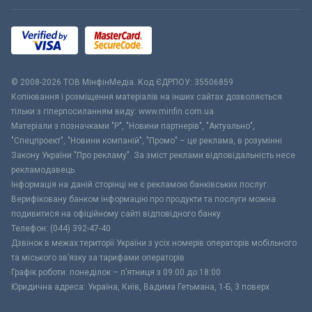
© 2008-2026 ТОВ МiнфiнМедiа. Код ЄДРПОУ: 35506859
Копіювання і розміщення матеріалів на інших сайтах дозволяється
тільки з гіперпосиланням виду: www.minfin.com.ua
Матеріали з позначками "Р", "Новини партнерів", "Актуально",
"Спецпроект", "Новини компаній", "Промо" – це реклама, в розумінні
Закону України "Про рекламу". За зміст реклами відповідальність несе
рекламодавець.
Інформація на даній сторінці не є рекламою банківських послуг.
Верифіковану банком інформацію про продукти та послуги можна
подивитися на офіційному сайті відповідного банку.
Телефон: (044) 392-47-40
Дзвінок в межах території України з усіх номерів операторів мобільного
та міського зв’язку за тарифами операторів
Графік роботи: понеділок – п’ятниця з 09:00 до 18:00
Юридична адреса: Україна, Київ, Вадима Гетьмана, 1-Б, 3 поверх