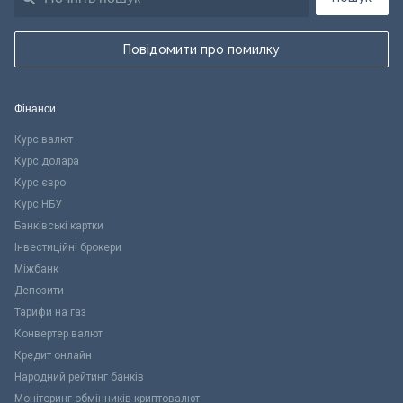
Повідомити про помилку
Фінанси
Курс валют
Курс долара
Курс євро
Курс НБУ
Банківські картки
Інвестиційні брокери
Міжбанк
Депозити
Тарифи на газ
Конвертер валют
Кредит онлайн
Народний рейтинг банків
Моніторинг обмінників криптовалют