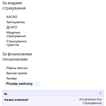
За видами
страхування
КАСКО
Автоцивілка
ДСАГО
Медичне
страхування
Страхування
туристів
За фінансовими
показниками
Рівень виплат
Валові премії
Активи
Розмір капіталу
1
Arx (раніше Axa
Страхування)