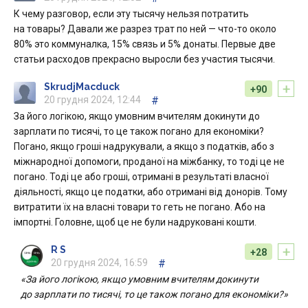
К чему разговор, если эту тысячу нельзя потратить
на товары? Давали же разрез трат по ней — что-то около
80% это коммуналка, 15% связь и 5% донаты. Первые две
статьи расходов прекрасно выросли без участия тысячи.
+
SkrudjMacduck
+90
20 грудня 2024, 12:44
#
За його логікою, якщо умовним вчителям докинути до
зарплати по тисячі, то це також погано для економіки?
Погано, якщо гроші надрукували, а якщо з податків, або з
міжнародної допомоги, проданої на міжбанку, то тоді це не
погано. Тоді це або гроші, отримані в результаті власної
діяльності, якщо це податки, або отримані від донорів. Тому
витратити їх на власні товари то геть не погано. Або на
імпортні. Головне, щоб це не були надруковані кошти.
+
R S
+28
20 грудня 2024, 16:59
#
«За його логікою, якщо умовним вчителям докинути
до зарплати по тисячі, то це також погано для економіки?»