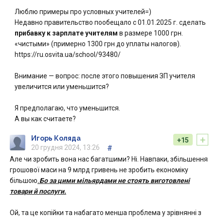
Люблю примеры про условных учителей=)
Недавно правительство пообещало с 01.01.2025 г. сделать
прибавку к зарплате учителям
в размере 1000 грн.
«чистыми» (примерно 1300 грн до уплаты налогов).
https://ru.osvita.ua/school/93480/
Внимание — вопрос: после этого повышения ЗП учителя
увеличится или уменьшится?
Я предполагаю, что уменьшится.
А вы как считаете?
+
Игорь Коляда
+15
20 грудня 2024, 13:26
#
Але чи зробить вона нас багатшими? Ні. Навпаки, збільшення
грошової маси на 9 млрд гривень не зробить економіку
більшою
.
Бо за цими мільярдами не стоять виготовлені
товари й послуги.
Ой, та це копійки та набагато менша проблема у зрівнянні з