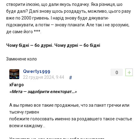
створити ілюзію, що дали якусь подачку. Яка різниця, шо
буде далі? Далі знову щось роздадуть, можливо, цього разу
вже по 2000 гривень. І нарід знову буде дякувати-
підскакувати, а потім — знову плакати. Але так і не зрозуміє,
де саме його ***.
Чому бідні — бо дурні. Чому дурні — бо бідні
Замкнене коло
+
Qwerty1999
0
22 грудня 2024, 9:44
#
xFargo
«Мета — задобрити електорат…»
А вы прямо все такие продажные, что за пакет гречки или
тысячу гривен
побежите голосовать именно за роздавшего такое счастье
всем и каждому…