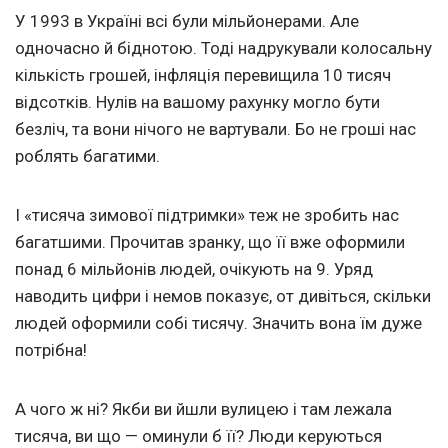
У 1993 в Україні всі були мільйонерами. Але
одночасно й біднотою. Тоді надрукували колосальну
кількість грошей, інфляція перевищила 10 тисяч
відсотків. Нулів на вашому рахунку могло бути
безліч, та вони нічого не вартували. Бо не гроші нас
роблять багатими.
І «тисяча зимової підтримки» теж не зробить нас
багатшими. Прочитав зранку, що її вже оформили
понад 6 мільйонів людей, очікують на 9. Уряд
наводить цифри і немов показує, от дивіться, скільки
людей оформили собі тисячу. Значить вона їм дуже
потрібна!
А чого ж ні? Якби ви йшли вулицею і там лежала
тисяча, ви що — оминули б її? Люди керуються