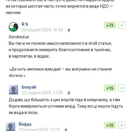
из которых шестая часть точно вернется в виде НДС —
ниочем.
+
R S
+73
20 грудня 2024, 16:39
#
Gorobezus
Вы так и не поняли смысл написанного в этой статье,
и продолжаете измерять благосостояние в тысячах,
в зарплатах, в ярдах…
«Да хоть миллион вам дай — вы всё равно не станете
богаче.»
+
bosyak
+15
22 грудня 2024, 12:30
#
Додам, що більшість з цих коштів піде в комуналку, а там
борги вимірюються сотнями млрд. Тому всі ці кошти підуть
як вода в пісок.
+
Riojas
+15
20 грудня 2024, 12:02
#