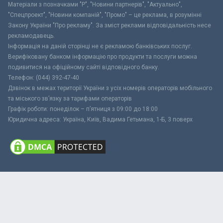
Матеріали з позначками "Р", "Новини партнерів", "Актуально",
"Спецпроект", "Новини компаній", "Промо" – це реклама, в розумінні
Закону України "Про рекламу". За зміст реклами відповідальність несе
рекламодавець.
Інформація на даній сторінці не є рекламою банківських послуг.
Верифіковану банком інформацію про продукти та послуги можна
подивитися на офіційному сайті відповідного банку.
Телефон: (044) 392-47-40
Дзвінок в межах території України з усіх номерів операторів мобільного
та міського зв’язку за тарифами операторів
Графік роботи: понеділок – п’ятниця з 09:00 до 18:00
Юридична адреса: Україна, Київ, Вадима Гетьмана, 1-Б, 3 поверх