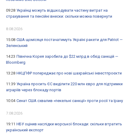
09:28
Українці можуть відшкодувати частину витрат на
страхування та пенсійні внески: скільки можна повернути
8.08.2026
15:08
США щомісяця постачатимуть Україні ракети для Patriot —
Зеленський
14:23
Північна Корея заробила до $22 млрд в обхід санкцій —
Bloomberg
13:28
НКЦПФР попереджає про нові шахрайські інвестпроєкти
11:39
Україна просить ЄС виділити 220 млн євро для підтримки
аграріїв через блокаду портів
10:04
Сенат США схвалив «пекельні санкції» проти росії та Ірану
7.08.2026
19:11
НБУ оцінив наслідки морської блокади: скільки втратить
український експорт