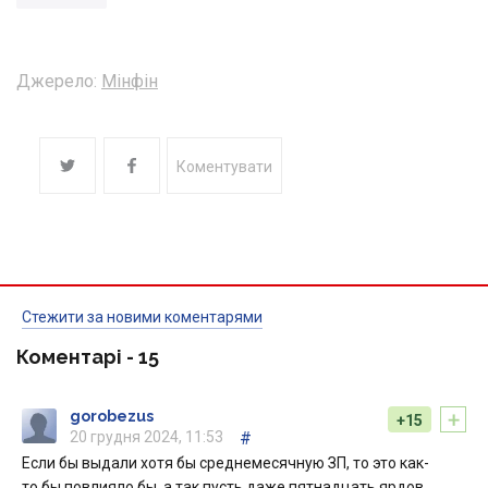
Джерело:
Мінфін
Коментувати
Стежити за новими коментарями
Коментарі -
15
+
gorobezus
+15
20 грудня 2024, 11:53
#
Если бы выдали хотя бы среднемесячную ЗП, то это как-
то бы повлияло бы, а так пусть даже пятнадцать ярдов,