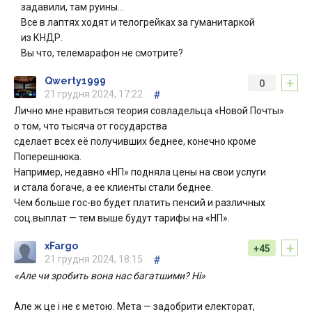
задавили, там руины…
Все в лаптях ходят и телогрейках за гуманитаркой
из КНДР.
Вы что, телемарафон не смотрите?
+
Qwerty1999
0
21 грудня 2024, 17:22
#
Лично мне нравиться теория совладельца «Новой Почты»
о том, что тысяча от государства
сделает всех её получивших беднее, конечно кроме
Поперешнюка.
Например, недавно «НП» подняла цены на свои услуги
и стала богаче, а ее клиенты стали беднее.
Чем больше гос-во будет платить пенсий и различных
соц.выплат — тем выше будут тарифы на «НП».
+
xFargo
+45
21 грудня 2024, 18:15
#
«Але чи зробить вона нас багатшими? Ні»
Але ж це і не є метою. Мета — задобрити електорат,