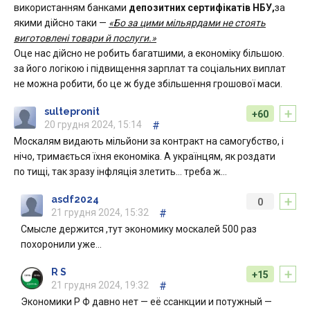
використанням банками
депозитних сертифікатів НБУ,
за
якими дійсно таки —
«Бо за цими мільярдами не стоять
виготовлені товари й послуги.»
Оце нас дійсно не робить багатшими, а економіку більшою.
за його логікою і підвищення зарплат та соціальних виплат
не можна робити, бо це ж буде збільшення грошової маси.
+
sultepronit
+60
20 грудня 2024, 15:14
#
Москалям видають мільйони за контракт на самогубство, і
нічо, тримається їхня економіка. А українцям, як роздати
по тищі, так зразу інфляція злетить… треба ж…
+
asdf2024
0
21 грудня 2024, 15:32
#
Смысле держится ,тут экономику москалей 500 раз
похоронили уже…
+
R S
+15
21 грудня 2024, 19:32
#
Экономики Р Ф давно нет — её ссанкции и потужный —