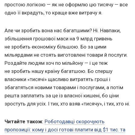
простою логікою — як не оформлю цю тисячу — все
одно її вкрадуть, то краще вже витрачу я.
Але чи зробить вона нас багатшими? Ні. Навпаки,
збільшення грошової маси на 9 млрд гривень
не зробить економіку більшою. Бо за цими
мільярдами не стоять виготовлені товари й послуги.
Роздайте людям хоч по мільйону — і це теж
не зробить нашу країну багатшою. Бо спершу
власники «тисячі» щасливо витратять гроші і
збагатяться новими товарами і послугами, а потім
решта заплатить за це із власної кишені, бо ціни
зростуть для усіх. І тих, хто взяв «тисячу», і тих, хто ні.
Читайте також
:
Роботодавці скорочують
пропозиції: кому і досі готові платити від $1 тис. та