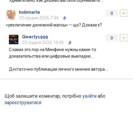
Удивительно, как дешево вы себя оцениваете…
+
bobmarle
0
23 грудня 2024, 7:34
#
«увеличение денежной массы» — що? Докази є?
+
Qwerty1999
0
23 грудня 2024, 10:45
#
С каких это пор на Минфине нужны какие-то
доказательства или цифровые выкладки…
Достаточно публикации личного мнения автора…
Щоб залишити коментар, потрібно
увійти
або
зареєструватися