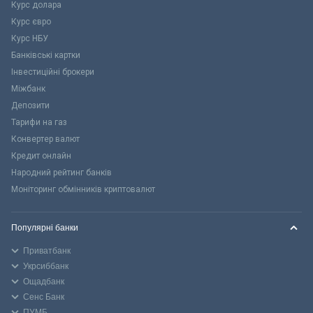
Курс долара
Курс євро
Курс НБУ
Банківські картки
Інвестиційні брокери
Міжбанк
Депозити
Тарифи на газ
Конвертер валют
Кредит онлайн
Народний рейтинг банків
Моніторинг обмінників криптовалют
Популярні банки
Приватбанк
Укрсиббанк
Ощадбанк
Сенс Банк
ПУМБ