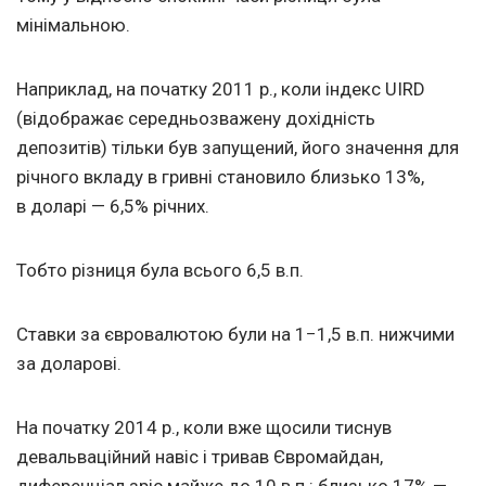
мінімальною.
Наприклад, на початку 2011 р., коли індекс UIRD
(відображає середньозважену дохідність
депозитів) тільки був запущений, його значення для
річного вкладу в гривні становило близько 13%,
в доларі — 6,5% річних.
Тобто різниця була всього 6,5 в.п.
Ставки за євровалютою були на 1−1,5 в.п. нижчими
за доларові.
На початку 2014 р., коли вже щосили тиснув
девальваційний навіс і тривав Євромайдан,
диференціал зріс майже до 10 в.п.: близько 17% —