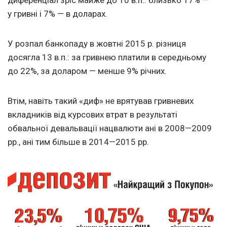
у гривні і 7% — в доларах.
У розпал банкопаду в жовтні 2015 р. різниця
досягла 13 в.п.: за гривнею платили в середньому
до 22%, за доларом — менше 9% річних.
Втім, навіть такий «диф» не врятував гривневих
вкладників від курсових втрат в результаті
обвальної девальвації нацвалюти ані в 2008—2009
рр., ані тим більше в 2014—2015 рр.