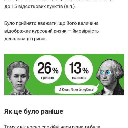
до 15 відсоткових пунктів (в.п.).
Було прийнято вважати, що його величина
відображає курсовий ризик — ймовірність
девальвації гривні.
Як це було раніше
Тому у відносно спокійні часи різниця була