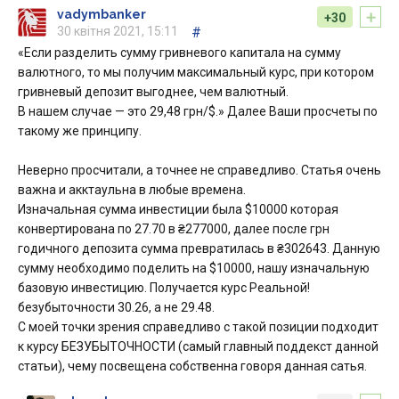
+
vadymbanker
+30
30 квітня 2021, 15:11
#
«Если разделить сумму гривневого капитала на сумму
валютного, то мы получим максимальный курс, при котором
гривневый депозит выгоднее, чем валютный.
В нашем случае — это 29,48 грн/$.» Далее Ваши просчеты по
такому же принципу.
Неверно просчитали, а точнее не справедливо. Статья очень
важна и акктаульна в любые времена.
Изначальная сумма инвестиции была $10000 которая
конвертирована по 27.70 в ₴277000, далее после грн
годичного депозита сумма превратилась в ₴302643. Данную
сумму необходимо поделить на $10000, нашу изначальную
базовую инвестицию. Получается курс Реальной!
безубыточности 30.26, а не 29.48.
С моей точки зрения справедливо с такой позиции подходит
к курсу БЕЗУБЫТОЧНОСТИ (самый главный поддекст данной
статьи), чему посвещена собственна говоря данная сатья.