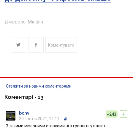
Джерело:
Мінфін
Коментувати
Стежити за новими коментарями
Коментарі -
13
+
bonv
+243
30 квітня 2021, 14:11
#
З такими мізерними ставками ні в гривні ні у валюті…