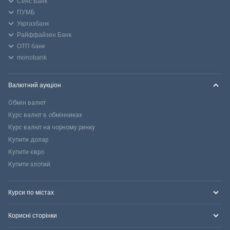
Сенс Банк
ПУМБ
Укргазбанк
Райффайзен Банк
ОТП банк
monobank
Валютний аукціон
Обмін валют
Курс валют в обмінниках
Курс валют на чорному ринку
Купити долар
Купити євро
Купити злотий
Курси по містах
Корисні сторінки