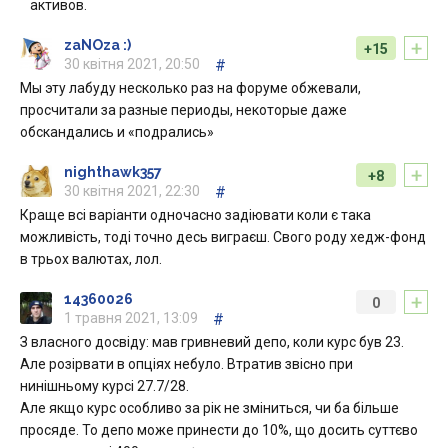
активов.
+
zaNOza :)
+15
30 квітня 2021, 20:50
#
Мы эту лабуду несколько раз на форуме обжевали,
просчитали за разные периоды, некоторые даже
обскандались и «подрались»
+
nighthawk357
+8
30 квітня 2021, 22:30
#
Краще всі варіанти одночасно задіювати коли є така
можливість, тоді точно десь виграєш. Свого роду хедж-фонд
в трьох валютах, лол.
+
14360026
0
1 травня 2021, 13:09
#
З власного досвіду: мав гривневий депо, коли курс був 23.
Але розірвати в опціях небуло. Втратив звісно при
нинішньому курсі 27.7/28.
Але якщо курс особливо за рік не зміниться, чи ба більше
просяде. То депо може принести до 10%, що досить суттєво