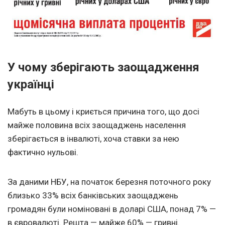
У чому зберігають заощадження
українці
Мабуть в цьому і криється причина того, що досі
майже половина всіх заощаджень населення
зберігається в інвалюті, хоча ставки за нею
фактично нульові.
За даними НБУ, на початок березня поточного року
близько 33% всіх банківських заощаджень
громадян були номіновані в доларі США, понад 7% —
в євровалюті. Решта — майже 60% — гривні.