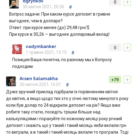
+
dgrynkov
0
30 квітня 2021, 20:36
#
Вопрос задачи: При каком курсе депозит в гривне
выгоднее, чем в долларе?
Ответ: при курсе менее (до) 29,48 грн/$.
При курсе в 30,26 — выгоднее долларовый вклад!
+
vadymbanker
0
1 травня 2021, 13:10
#
Позиция Ваша понятна, по разному мы к Вопросу
подходим.
+
Arsen Salamakha
+79
30 квітня 2021, 16:01
#
Дуже зручний приклад підібрали із порівнянням квітня
до квітня, а якщо щодо тих хто у січні-лютому минулого року
коли був долар по 24 відкрили депозит на рік? Якщо вже
робите таку статю, посидіть трішки більше над
калькуляціями і порахуйте по кожному місяці року річний
депозит і скажіть що у такий і такий місяць якби вклали грн
то виграли, а в такий і такий місяць вклали то програли. Тоді