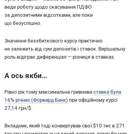
веде роботу щодо скасування ПДФО
за депозитними відсотками, але поки
що безуспішно.
Значення беззбиткового курсу практично
не залежить від сум депозитів і ставок. Вирішальну
роль відіграє диференціал — різниця в ставках.
А ось якби…
Рівно рік тому максимальна гривнева
ставка була
16% річних (Форвард Банк)
при офіційному курсі
27,14 грн/$.
Вкладник, який тоді конвертував свої $10 тис в 271
тис грн і розмістив їх на такий депозит, тепер би мав