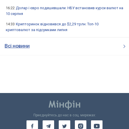
16:22
Долар і євро подешевшали: НБУ встановив курси валют на
10 серпня
14:33
Крипторинок відновився до $2,29 трлн: Топ-10
криптовалют за підсумками липня
Всі новини
Приєднуйтесь до нас в соц. мережах: