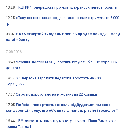
13:28
НКЦПФР попереджає про нові шахрайські інвестпроєкти
12:35
«Пакунок школяра»: родини вже почали отримувати 5 000
грн
09:02
НБУ четвертий тиждень поспіль продає понад $1 млрд
на міжбанку
7.08.2026
19:49
Українці шостий місяць поспіль купують більше євро, ніж
доларів
18:12
З 1 вересня зарплати педагогів зростуть на 20% —
Корецький
17:37
Євро подорожчало на міжбанку на 22 копійки
17:05
FinRetail повертається: коли відбудеться головна
конференція року, що об’єднує фінанси, рітейл і технології
16:44
НБУ випустить пам'ятну монету на честь Папи Римського
Іоанна Павла II