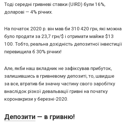
Тоді середні гривневі ставки (UIRD) були 16%,
доларові — 4% річних.
На початок 2020 р. він мав би 310 420 грн, які можна
було продати за 23,7 грн/$ і отримати майже $13
100. Тобто, реальна дохідність депозитної інвестиції
перевищила б 30% річних!
Але, якби наш вкладник не зафіксував прибуток,
залишившись в гривневому депозиті, то, швидше
за все, втратив би значну частину свого заробітку
внаслідок різкої девальвації гривні на початку
коронакризи у березні-2020.
Депозити
— в гривню!