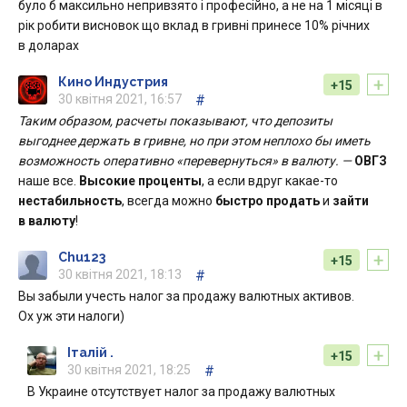
було б максильно непривзято і професійно, а не на 1 місяці в
рік робити висновок що вклад в гривні принесе 10% річних
в доларах
+
Кино Индустрия
+15
30 квітня 2021, 16:57
#
Таким образом, расчеты показывают, что депозиты
выгоднее держать в гривне, но при этом неплохо бы иметь
возможность оперативно «перевернуться» в валюту. —
ОВГЗ
наше все.
Высокие проценты
, а если вдруг какае-то
нестабильность
, всегда можно
быстро
продать
и
зайти
в валюту
!
+
Chu123
+15
30 квітня 2021, 18:13
#
Вы забыли учесть налог за продажу валютных активов.
Ох уж эти налоги)
+
Італій .
+15
30 квітня 2021, 18:25
#
В Украине отсутствует налог за продажу валютных