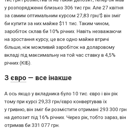
у розпорядженні близько 306 тис грн. Але 27 квітня
за самим оптимальним курсом 27,83 грн/$ він зміг
би купити за них майже $11 тис. Таким чином,
заробіток склав би 10% річних. Навіть незважаючи
на зростання курсу, це все одно майже втричі
більше, ніж можливий заробіток на доларовому
вкладі під максимальну на той час ставку в 4,5%
річних (КІБ).
З
євро
— все інакше
А ось якщо у вкладника було 10 тис. євро і він рік
тому при курсі 29,33 грн/євро конвертував їх
у гривню, він зміг би розмістити отримані 293 300 грн
на депозит під 16% річних. Через рік, тобто зараз, він
отримав би 331 077 грн.