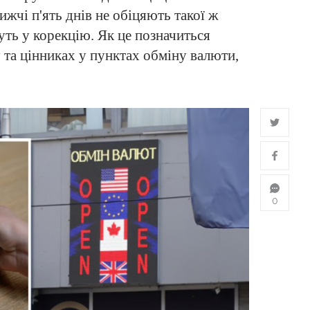
ижчі п'ять днів не обіцяють такої ж
уть у корекцію. Як це позначиться
 та цінниках у пунктах обміну валюти,
0