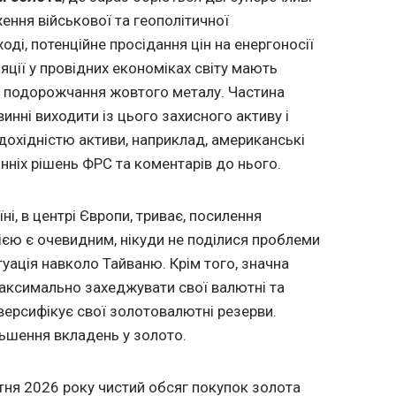
ження військової та геополітичної
ді, потенційне просідання цін на енергоносії
яції у провідних економіках світу мають
 подорожчання жовтого металу. Частина
инні виходити із цього захисного активу і
 дохідністю активи, наприклад, американські
танніх рішень ФРС та коментарів до нього.
їні, в центрі Європи, триває, посилення
ією є очевидним, нікуди не поділися проблеми
уація навколо Тайваню. Крім того, значна
максимально захеджувати свої валютні та
иверсифікує свої золотовалютні резерви.
льшення вкладень у золото.
ітня 2026 року чистий обсяг покупок золота