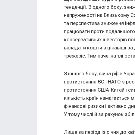
тенденції. З одного боку, зни
напруженості на Близькому Схо
та перспектива зниження інфл
працювати проти подальшого
консервативних інвесторів пов
вкладати кошти в цікавіші за
трежеріс. Тим паче, на тлі ос
З іншого боку, війна рф в Укра
протистояння ЄС і НАТО з рос
протистояння США-Китай і сит
кількість країн намагається 
фінансові ризики і активно д
У тому числі й за рахунок збі
Лише за період із січня до кв