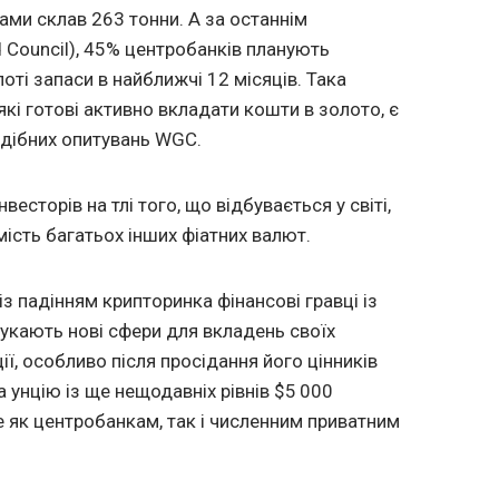
ми склав 263 тонни. А за останнім
 Council), 45% центробанків планують
оті запаси в найближчі 12 місяців. Така
 які готові активно вкладати кошти в золото, є
одібних опитувань WGC.
весторів на тлі того, що відбувається у світі,
мість багатьох інших фіатних валют.
з падінням крипторинка фінансові гравці із
кають нові сфери для вкладень своїх
ації, особливо після просідання його цінників
 унцію із ще нещодавніх рівнів $5 000
ве як центробанкам, так і численним приватним