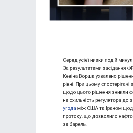
Серед усієї низки подій мину
За результатами засідання Ф
Кевіна Ворша ухвалено рішен
рівні. При цьому спостерігачі
щодо цього рішення зникли ф
на схильність регулятора до 
угода
між США та Іраном щод
протоку, що дозволило нафто
за барель.