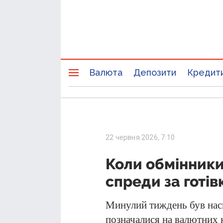
Валюта
Депозити
Кредит
22 червня 2026, 7:10
Коли обмінники
спреди за готі
Минулий тиждень був нас
позначалися на валютних 