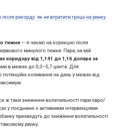
 після рекорду: як не втратити гроші на ринку
о тижня
— я чекаю на корекцію після
ервового минулого тижня. Пара, на мій
х коридору від 1,141 до 1,16 долара за
ми в межах до 0,3−0,7 цента. Для
є потенційні коливання на день у межах від
 максимум.
все ж таки зниження волатильності пари євро/
ах у поєднанні з активними інтервенціями
жбанку призведуть до зниження волатильності
отівковому ринку.