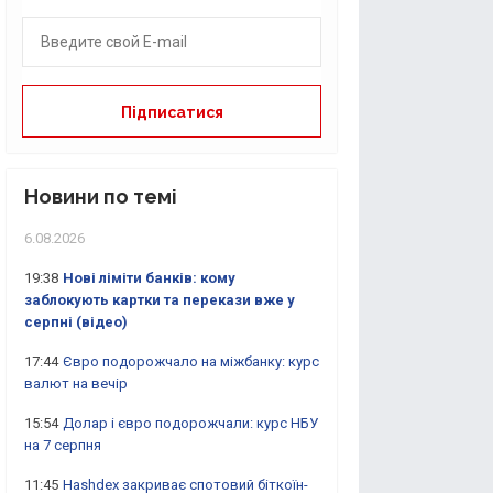
Новини по темі
6.08.2026
19:38
Нові ліміти банків: кому
заблокують картки та перекази вже у
серпні (відео)
17:44
Євро подорожчало на міжбанку: курс
валют на вечір
15:54
Долар і євро подорожчали: курс НБУ
на 7 серпня
11:45
Hashdex закриває спотовий біткоїн-