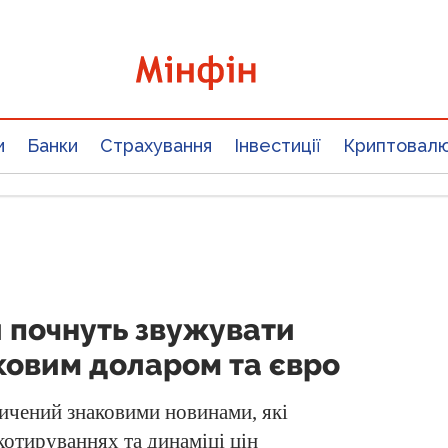
и
Банки
Страхування
Інвестиції
Криптовал
 почнуть звужувати
вковим доларом та євро
ичений знаковими новинами, які
котируваннях та динаміці цін