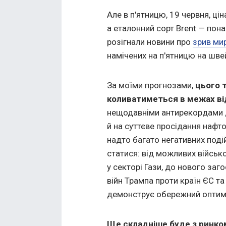
Але в п'ятницю, 19 червня, ці
а еталонний сорт Brent — пон
розігнали новини про
зрив ми
намічених на п'ятницю на шв
За моїми прогнозами,
цього 
коливатиметься в межах ві
нещодавніми антирекордами д
й на суттєве просідання нафто
надто багато негативних поді
статися: від можливих військо
у секторі Гази, до нового заг
війн Трампа проти країн ЄС т
демонструє обережний оптимі
Ще складніше буде з ринко