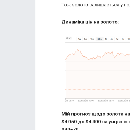
Тож золото залишається у полі
Динаміка цін на золото:
Мій прогноз щодо золота на 
$4 050 до $4 400 за унцію 
$40−70.