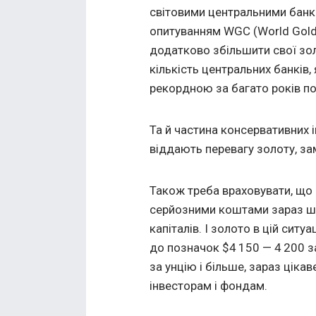
світовими центральними банка
опитуванням WGC (World Gold
додатково збільшити свої зол
кількість центральних банків,
рекордною за багато років п
Та й частина консервативних ін
віддають перевагу золоту, за
Також треба враховувати, що і
серйозними коштами зараз шу
капіталів. І золото в цій ситу
до позначок $4 150 — 4 200 за
за унцію і більше, зараз ціка
інвесторам і фондам.