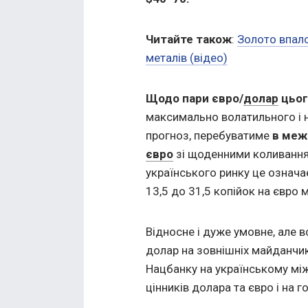
Читайте також
:
Золото впало
металів (відео)
Щодо пари євро/
долар
цьог
максимально волатильного і н
прогноз, перебуватиме
в межа
євро
зі щоденними коливання
українського ринку це означа
13,5 до 31,5 копійок на євро
Відносне і дуже умовне, але 
долар на зовнішніх майданчик
Нацбанку на українському мі
цінників долара та євро і на г