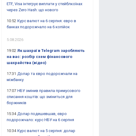
ETF, Visa інтегрує виплати у стейблкоїнах
через Zero Hash: що нового
10:52
Курс валют на 6 серпня: євро в
банках подорожчало на 6 копійок
5.08.2026
19:02
Як шахраї в Telegram заробляють
на вас: розбір схем фінансового
шахрайства (відео)
17:31
Долар та євро подорожчали на
міжбанку
17:07
НБУ змінив правила примусового
списання коштів: що зміниться для
боржників
15:34
Долар подешевшав, євро
подорожчало: курс НБУ на 6 серпня
10:34
Курс валют на 5 серпня: долар