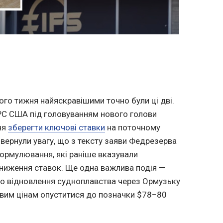
лого тижня найяскравішими точно були ці дві.
РС США під головуванням нового голови
ня
зберегти ключові ставки
на поточному
 звернули увагу, що з тексту заяви Федрезерва
ормулювання, які раніше вказували
зниження ставок. Ще одна важлива подія —
о відновлення судноплавства через Ормузьку
вим цінам опуститися до позначки $78−80