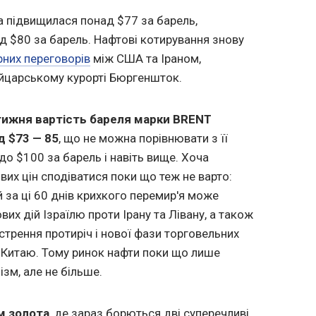
на підвищилася понад $77 за барель,
ад $80 за барель. Нафтові котирування знову
рних переговорів
між США та Іраном,
ейцарському курорті Бюргеншток.
тижня вартість бареля марки BRENT
д $73 — 85
, що не можна порівнювати з її
о $100 за барель і навіть вище. Хоча
вих цін сподіватися поки що теж не варто:
й за ці 60 днів крихкого перемир'я може
вих дій Ізраїлю проти Ірану та Лівану, а також
острення протиріч і нової фази торговельних
а Китаю. Тому ринок нафти поки що лише
зм, але не більше.
м золота
, де зараз борються дві суперечливі