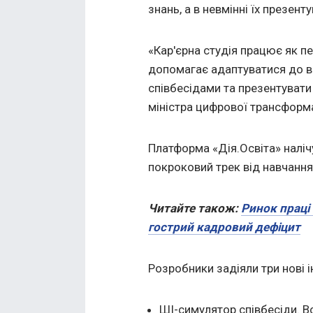
знань, а в невмінні їх презенту
«Кар'єрна студія працює як п
допомагає адаптуватися до в
співбесідами та презентувати 
міністра цифрової трансформ
Платформа «Дія.Освіта» наліч
покроковий трек від навчанн
Читайте також:
Ринок праці 
гострий кадровий дефіцит
Розробники задіяли три нові 
ШІ-симулятор співбесіди. В