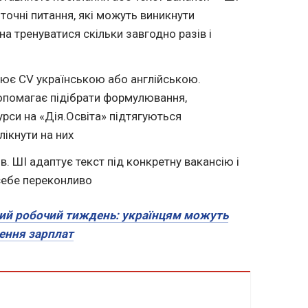
точні питання, які можуть виникнути
а тренуватися скільки завгодно разів і
ює CV українською або англійською.
помагає підібрати формулювання,
урси на «Дія.Освіта» підтягуються
ікнути на них
в. ШІ адаптує текст під конкретну вакансію і
себе переконливо
ий робочий тиждень: українцям можуть
ення зарплат