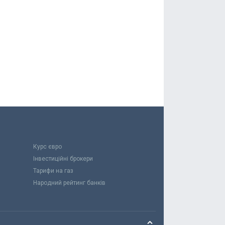
Курс євро
Інвестиційні брокери
Тарифи на газ
Народний рейтинг банків