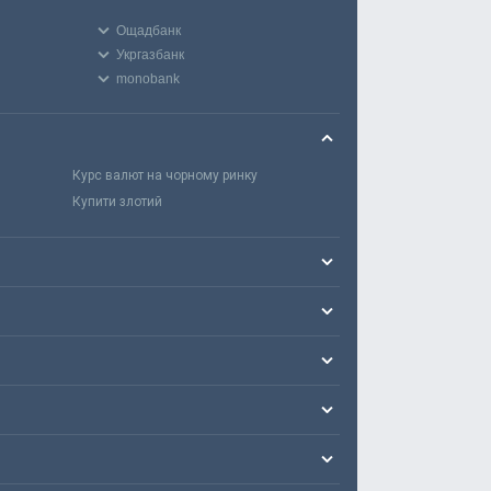
Ощадбанк
Укргазбанк
monobank
Курс валют на чорному ринку
Купити злотий