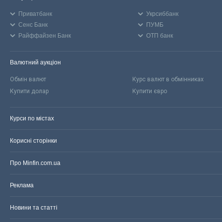
Приватбанк
Укрсиббанк
Сенс Банк
ПУМБ
Райффайзен Банк
ОТП банк
Валютний аукціон
Обмін валют
Курс валют в обмінниках
Купити долар
Купити євро
Курси по містах
Корисні сторінки
Про Minfin.com.ua
Реклама
Новини та статті