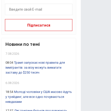
Новини по темі
7.08.2026
08:04
Трамп запускає нові правила для
іммігрантів: за візу можуть вимагати
заставу до $250 тисяч
6.08.2026
18:54
Молоді чоловіки у США масово йдуть
у трейдинг, але все одно почуваються
невдахами
17:57
Дві третини батьків продовжують