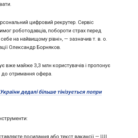
вати.
ерсональний цифровий рекрутер. Сервіс
имог роботодавців, побороти страх перед
себе на найвищому рівні», — зазначив т. в. о.
ації Олександр Борняков.
ує вже майже 3,3 млн користувачів і пропонує
я до отримання офера.
України дедалі більше тінізується попри
інструменти:
ставляєте посилання або текст вакансії — ШІ