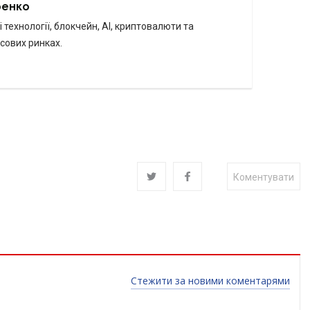
ренко
 технології, блокчейн, AI, криптовалюти та
сових ринках.
Коментувати
Стежити за новими коментарями