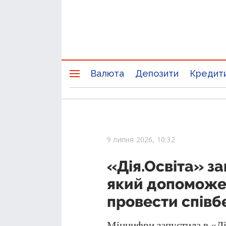
Валюта
Депозити
Кредит
9 липня 2026, 10:32
«Дія.Освіта» з
який допоможе
провести співб
Мінцифри запустила в «Д