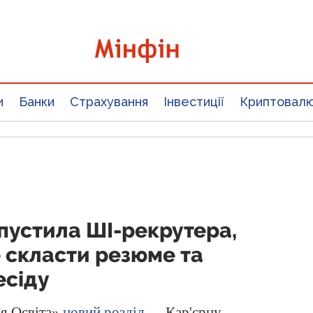
и
Банки
Страхування
Інвестиції
Криптовал
апустила ШІ-рекрутера,
 скласти резюме та
есіду
ія.Освіта»
новий розділ
— Кар'єрну