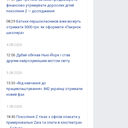
фінансово утримувати дорослих дітей
покоління Z — дослідження
08:29
Батьки першокласників вже можуть
отримати 5000 грн: як оформити «Пакунок
школяра»
4.08.2026
12:06
Дубай обігнав Нью-Йорк і став
другим найрозумнішим містом світу
3.08.2026
15:30
«Від навчання до
працевлаштування»: 842 українці отримали
новий фах
1.08.2026
18:40
Покоління Z тікає з офісів плакати у
примірювальні Zara та спати в кінотеатрах