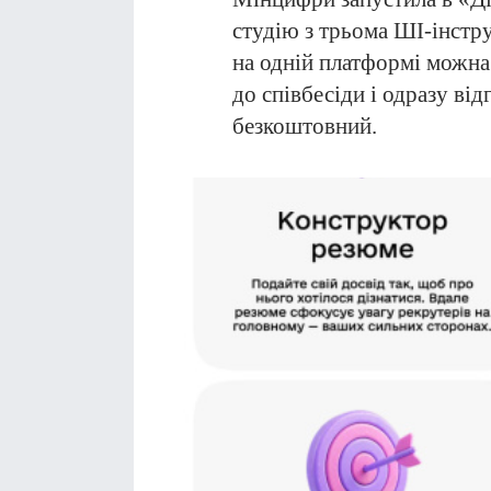
студію з трьома ШІ-інстр
на одній платформі можна 
до співбесіди і одразу від
безкоштовний.