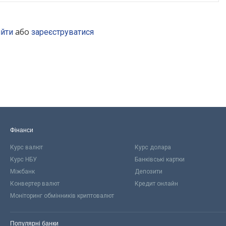
або
ійти
зареєструватися
Фінанси
Курс валют
Курс долара
Курс НБУ
Банківські картки
Міжбанк
Депозити
Конвертер валют
Кредит онлайн
Моніторинг обмінників криптовалют
Популярні банки