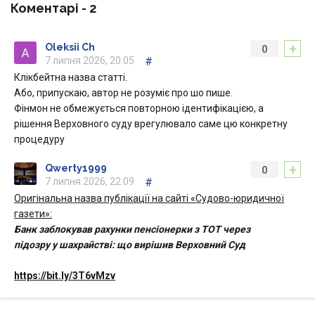
Коментарі -
2
+
Oleksii Ch
0
7 липня 2026, 20:05
#
Клікбейтна назва статті.
Або, припускаю, автор не розуміє про шо пише.
Фінмон не обмежується повторною ідентифікацією, а
рішення Верховного суду врегулювало саме цю конкретну
процедуру
+
Qwerty1999
0
7 липня 2026, 22:09
#
Оригінальна назва публікації на сайті «Судово-юридичної
газети»:
Банк заблокував рахунки пенсіонерки з ТОТ через
підозру у шахрайстві: що вирішив Верховний Суд
https://bit.ly/3T6vMzv