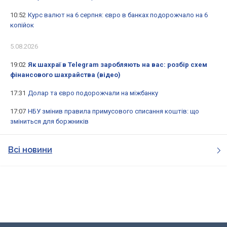
10:52
Курс валют на 6 серпня: євро в банках подорожчало на 6
копійок
5.08.2026
19:02
Як шахраї в Telegram заробляють на вас: розбір схем
фінансового шахрайства (відео)
17:31
Долар та євро подорожчали на міжбанку
17:07
НБУ змінив правила примусового списання коштів: що
зміниться для боржників
Всі новини