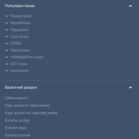
Популярні банки
Приватбанк
Укрсиббанк
Ощадбанк
Сенс Банк
ПУМБ
Укргазбанк
Райффайзен Банк
ОТП банк
monobank
Валютний аукціон
Обмін валют
Курс валют в обмінниках
Курс валют на чорному ринку
Купити долар
Купити євро
Купити злотий