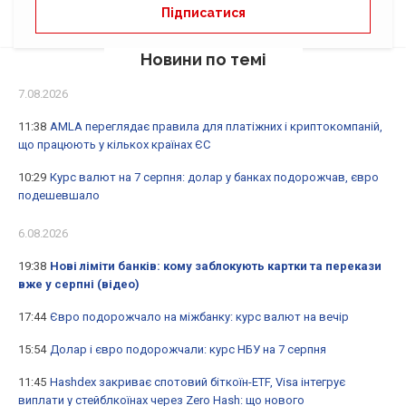
Новини по темі
7.08.2026
11:38
AMLA переглядає правила для платіжних і криптокомпаній,
що працюють у кількох країнах ЄС
10:29
Курс валют на 7 серпня: долар у банках подорожчав, євро
подешевшало
6.08.2026
19:38
Нові ліміти банків: кому заблокують картки та перекази
вже у серпні (відео)
17:44
Євро подорожчало на міжбанку: курс валют на вечір
15:54
Долар і євро подорожчали: курс НБУ на 7 серпня
11:45
Hashdex закриває спотовий біткоїн-ETF, Visa інтегрує
виплати у стейблкоїнах через Zero Hash: що нового