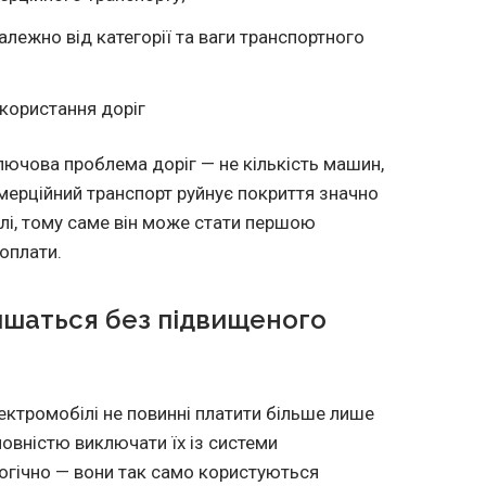
лежно від категорії та ваги транспортного
икористання доріг
лючова проблема доріг — не кількість машин,
мерційний транспорт руйнує покриття значно
лі, тому саме він може стати першою
 оплати.
ишаться без підвищеного
ктромобілі не повинні платити більше лише
повністю виключати їх із системи
огічно — вони так само користуються