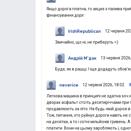
Якщо дорога платна, то акциз з палива пр
фінансування доріг
12 червня 202
IrishRepublican
Звичайно, що ні, не приберуть =)
13 червня 2026,
Андрій М*дак
Буде, як в рашці. І іще додадуть обов’
12 червня 2026, 18:02
neverice
Легкова машина в принципі не здатна хоч як
дворах асфальт стоїть десятиріччами при то
продавлюють за літо. На будь-якій дорозі в
Тож, питання, хто руйнує дороги навіть не ст
на десятки, а то і сотні мільйонів гривень
платити. Вони на цьому заробляють і, одно