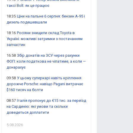
таксі Bolt: як це працює
18:35
Ціни на пальне 6 серпня: бензин А-95 і
дизель подешевшали
18:16
Росіяни знищили склад Toyota в
Україні: можливі затримки з постачанням
запчастин
16:58
Збір донатів на ЗСУ через рахунки
ФОП: коли податкова не чіпатиме, а коли —
донарахує
09:58
У цьому суперкарі навіть кріплення
дорожче Porsche: навіщо Pagani витрачає
$160 тисяч на болти
08:57
Італія пропонує до €15 тис. за переїзд
на Сардинію: які умови та скільки
доведеться доплатити
5.08.2026