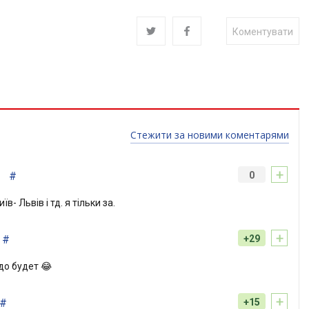
Коментувати
Стежити за новими коментарями
+
#
0
- Львів і тд. я тільки за.
+
#
+29
до будет 😂
+
#
+15