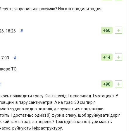
иберуть, я правильно розумію? Його ж вводили задля
+
#
+60
6, 18:26
+
#
+14
 7:03
язкове ТО.
+
#
+90
ось пошкодити трасу. Як і пішохід. І велосипед. І мотоцикл. У
вщині в пару сантиметрів. А на трасі 30 см пиріг
 місті чудово видно по колії, де рухаються вантажівки.
оїть. І достатньо однієї (!) фури в спеку, щоб зруйнувати доріг
. А який там штраф за перевіс? Тож однозначно фури мають
часно, руйнують інфраструктуру.