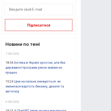
Новини по темі
7.08.2026
18:54
Іпотека в Україні зростає, але без
державної програми ринок майже не
працює
15:24
Ціни на пальне знижуються: як
змінилася вартість бензину, дизеля та
автогазу
6.08.2026
19:13
У ChatGPT тепер можна викликати