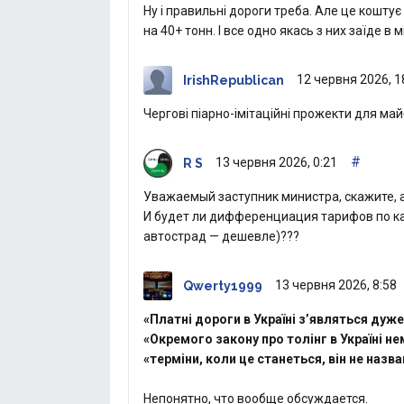
Ну і правильні дороги треба. Але це кошт
на 40+ тонн. І все одно якась з них заїде в м
12 червня 2026, 1
IrishRepublican
Чергові піарно-імітаційні прожекти для май
#
13 червня 2026, 0:21
R S
Уважаемый заступник министра, скажите, а
И будет ли дифференциация тарифов по ка
автострад — дешевле)???
13 червня 2026, 8:58
Qwerty1999
«Платні дороги в Україні з’являться дуже
«Окремого закону про толінг в Україні не
«терміни, коли це станеться, він не назва
Непонятно, что вообще обсуждается.