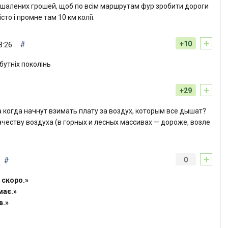
ує шалених грошей, щоб по всім маршрутам фур зробити дороги
істо і промне там 10 км колії.
+
#
+10
8:26
бутніх поколінь
+
+29
 когда начнут взимать плату за воздух, которым все дышат?
честву воздуха (в горных и лесных массивах — дороже, возле
+
#
0
 скоро.»
має.»
в.»