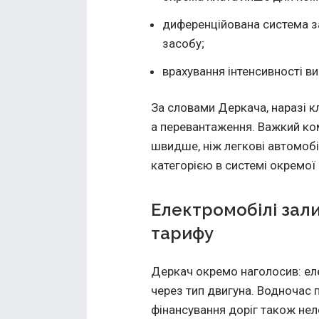
диференційована система за
засобу;
врахування інтенсивності в
За словами Деркача, наразі к
а перевантаження. Важкий ко
швидше, ніж легкові автомобі
категорією в системі окремої
Електромобілі зал
тарифу
Деркач окремо наголосив: еле
через тип двигуна. Водночас 
фінансування доріг також нел