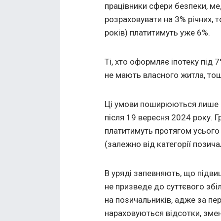
працівники сфери безпеки, ме
розраховувати на 3% річних, т
років) платитимуть уже 6%.
Ті, хто оформляє іпотеку під 7
не мають власного житла, тощ
Ці умови поширюються лише н
після 19 вересня 2024 року. Г
платитимуть протягом усього
(залежно від категорії позича
В уряді
запевняють
, що підв
не призведе до суттєвого зб
на позичальників, адже за пер
нараховуються відсотки, змен