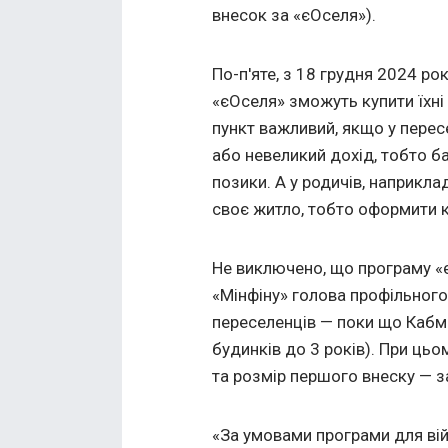
внесок за «єОселя»).
По-п'яте, з 18 грудня 2024 ро
«єОселя» зможуть купити їхні 
пункт важливий, якщо у пере
або невеликий дохід, тобто б
позики. А у родичів, наприкла
своє житло, тобто оформити к
Не виключено, що програму «
«Мінфіну» голова профільног
переселенців — поки що Кабм
будинків до 3 років). При ць
та розмір першого внеску — з
«За умовами програми для війс