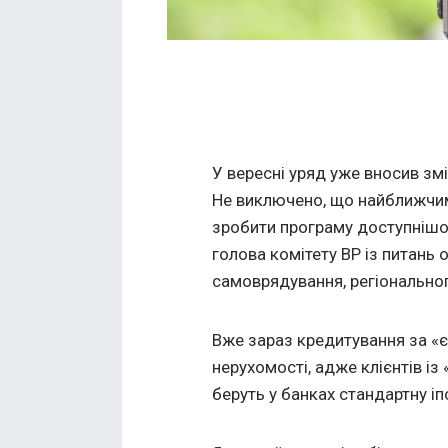
У вересні уряд уже вносив зм
Не виключено, що найближчим
зробити програму доступнішо
голова комітету ВР із питань 
самоврядування, регіональног
Вже зараз кредитування за «
нерухомості, адже клієнтів із
беруть у банках стандартну іпо