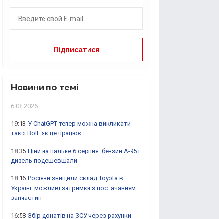
Новини по темі
6.08.2026
19:13
У ChatGPT тепер можна викликати
таксі Bolt: як це працює
18:35
Ціни на пальне 6 серпня: бензин А-95 і
дизель подешевшали
18:16
Росіяни знищили склад Toyota в
Україні: можливі затримки з постачанням
запчастин
16:58
Збір донатів на ЗСУ через рахунки