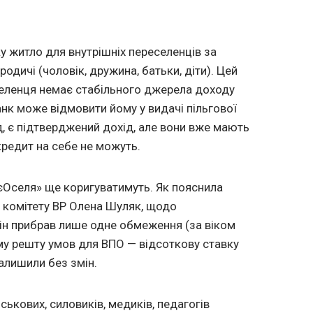
ку житло для внутрішніх переселенців за
родичі (чоловік, дружина, батьки, діти). Цей
селенця немає стабільного джерела доходу
анк може відмовити йому у видачі пільгової
д, є підтверджений дохід, але вони вже мають
редит на себе не можуть.
єОселя» ще коригуватимуть. Як пояснила
о комітету BP Олена Шуляк, щодо
ін прибрав лише одне обмеження (за віком
ому решту умов для ВПО — відсоткову ставку
алишили без змін.
ькових, силовиків, медиків, педагогів