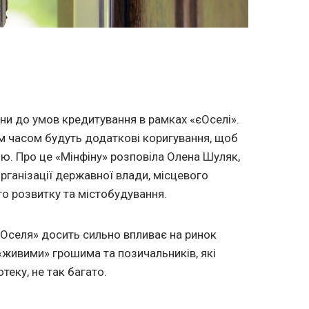
іни до умов кредитування в рамках «єОселі».
 часом будуть додаткові коригування, щоб
ю. Про це «Мінфіну» розповіла Олена Шуляк,
організації державної влади, місцевого
о розвитку та містобудування.
єОселя» досить сильно впливає на ринок
 «живими» грошима та позичальників, які
теку, не так багато.