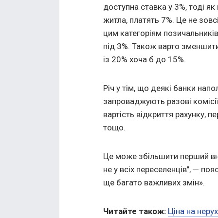
доступна ставка у 3%, тоді як 
житла, платять 7%. Це не зов
цим категоріям позичальникі
під 3%. Також варто зменшит
із 20% хоча б до 15%.
Річ у тім, що деякі банки нап
запроваджують разові комісії
вартість відкриття рахунку, 
тощо.
Це може збільшити перший вн
не у всіх переселенців", — по
ще багато важливих змін».
Читайте також:
Ціна на неру