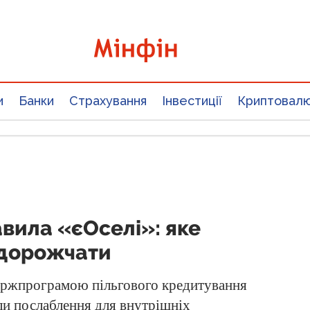
и
Банки
Страхування
Інвестиції
Криптовал
авила «єОселі»: яке
дорожчати
держпрограмою пільгового кредитування
ли послаблення для внутрішніх