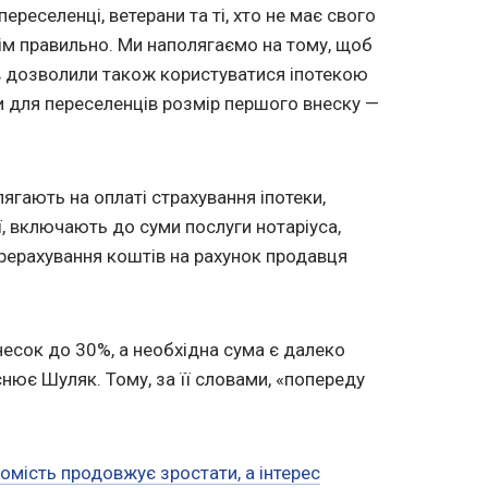
переселенці, ветерани та ті, хто не має свого
сім правильно. Ми наполягаємо на тому, щоб
в дозволили також користуватися іпотекою
и для переселенців розмір першого внеску —
олягають на оплаті страхування іпотеки,
, включають до суми послуги нотаріуса,
перерахування коштів на рахунок продавця
есок до 30%, а необхідна сума є далеко
яснює Шуляк. Тому, за її словами, «попереду
хомість продовжує зростати, а інтерес