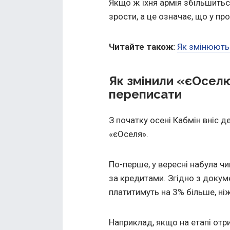
Якщо ж їхня армія збільшитьс
зрости, а це означає, що у пр
Читайте також:
Як змінюютьс
Як змінили «єОсел
переписати
З початку осені Кабмін вніс д
«єОселя».
По-перше, у вересні набула ч
за кредитами. Згідно з докум
платитимуть на 3% більше, ніж
Наприклад, якщо на етапі отр