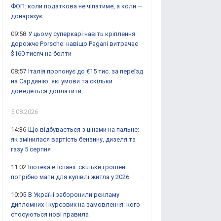
ФОП: коли податкова не чіпатиме, а коли —
донарахує
09:58
У цьому суперкарі навіть кріплення
дорожче Porsche: навіщо Pagani витрачає
$160 тисяч на болти
08:57
Італія пропонує до €15 тис. за переїзд
на Сардинію: які умови та скільки
доведеться доплатити
5.08.2026
14:36
Що відбувається з цінами на пальне:
як змінилася вартість бензину, дизеля та
газу 5 серпня
11:02
Іпотека в Іспанії: скільки грошей
потрібно мати для купівлі житла у 2026
10:05
В Україні заборонили рекламу
дипломних і курсових на замовлення: кого
стосуються нові правила