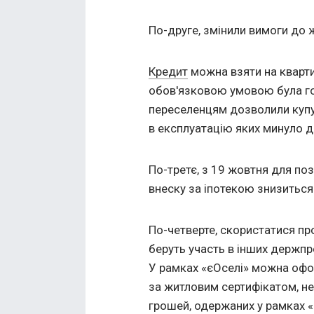
По-друге, змінили вимоги до 
Кредит
можна взяти на кварти
обов'язковою умовою була гот
переселенцям дозволили купув
в експлуатацію яких минуло до
По-третє, з 19 жовтня для по
внеску за іпотекою знизиться
По-четверте, скористатися пр
беруть участь в інших держпр
У рамках «єОселі» можна офо
за житловим сертифікатом, не
грошей, одержаних у рамках «