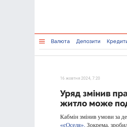
Валюта
Депозити
Кредит
16 жовтня 2024, 7:20
Уряд змінив пр
житло може по
Кабмін змінив умови за 
«єОселя».
Зокрема, зроби