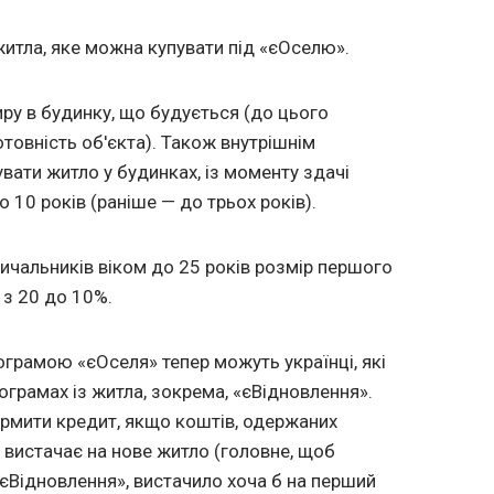
житла, яке можна купувати під «єОселю».
ру в будинку, що будується (до цього
овність об'єкта). Також внутрішнім
ати житло у будинках, із моменту здачі
 10 років (раніше — до трьох років).
зичальників віком до 25 років розмір першого
 з 20 до 10%.
ограмою «єОселя» тепер можуть українці, які
ограмах із житла, зокрема, «єВідновлення».
рмити кредит, якщо коштів, одержаних
 вистачає на нове житло (головне, щоб
єВідновлення», вистачило хоча б на перший