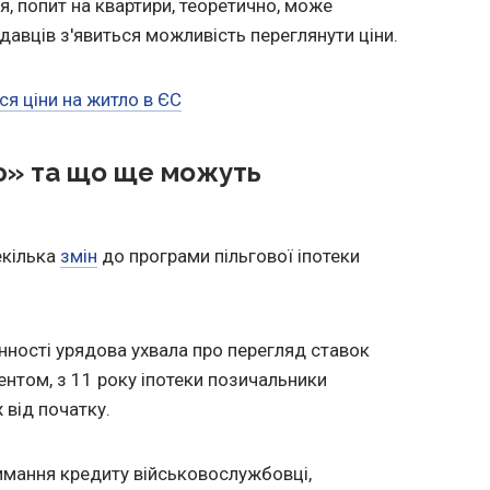
я, попит на квартири, теоретично, може
одавців з'явиться можливість переглянути ціни.
я ціни на житло в ЄС
ю» та що ще можуть
екілька
змін
до програми пільгової іпотеки
инності урядова ухвала про перегляд ставок
ентом, з 11 року іпотеки позичальники
 від початку.
имання кредиту військовослужбовці,