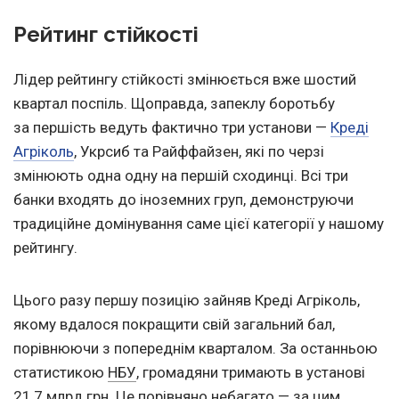
Рейтинг стійкості
Лідер рейтингу стійкості змінюється вже шостий
квартал поспіль. Щоправда, запеклу боротьбу
за першість ведуть фактично три установи —
Креді
Агріколь
, Укрсиб та Райффайзен, які по черзі
змінюють одна одну на першій сходинці. Всі три
банки входять до іноземних груп, демонструючи
традиційне домінування саме цієї категорії у нашому
рейтингу.
Цього разу першу позицію зайняв Креді Агріколь,
якому вдалося покращити свій загальний бал,
порівнюючи з попереднім кварталом. За останньою
статистикою
НБУ
, громадяни тримають в установі
21,7 млрд грн. Це порівняно небагато — за цим