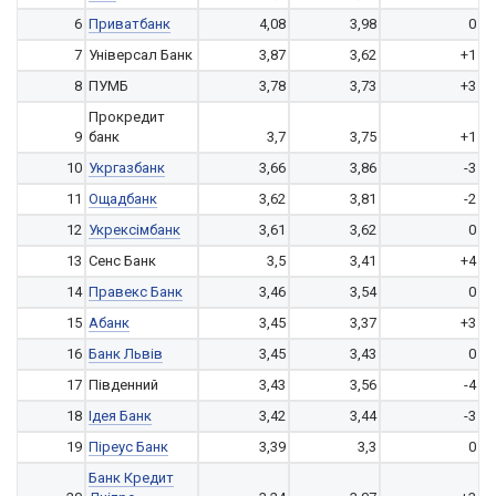
6
Приватбанк
4,08
3,98
0
7
Універсал Банк
3,87
3,62
+1
8
ПУМБ
3,78
3,73
+3
Прокредит
9
банк
3,7
3,75
+1
10
Укргазбанк
3,66
3,86
-3
11
Ощадбанк
3,62
3,81
-2
12
Укрексімбанк
3,61
3,62
0
13
Сенс Банк
3,5
3,41
+4
14
Правекс Банк
3,46
3,54
0
15
Абанк
3,45
3,37
+3
16
Банк Львів
3,45
3,43
0
17
Південний
3,43
3,56
-4
18
Ідея Банк
3,42
3,44
-3
19
Піреус Банк
3,39
3,3
0
Банк Кредит