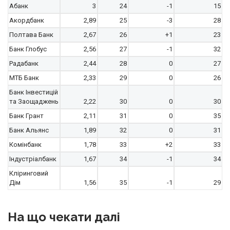
Абанк
3
24
-1
15
Акордбанк
2,89
25
-3
28
Полтава Банк
2,67
26
+1
23
Банк Глобус
2,56
27
-1
32
Радабанк
2,44
28
0
27
МТБ Банк
2,33
29
0
26
Банк Інвестицій
та Заощаджень
2,22
30
0
30
Банк Грант
2,11
31
0
35
Банк Альянс
1,89
32
0
31
Комінбанк
1,78
33
+2
33
Індустріалбанк
1,67
34
-1
34
Кліринговий
Дім
1,56
35
-1
29
На що чекати далі