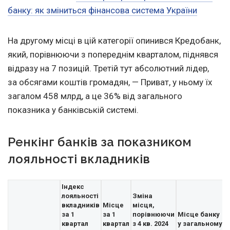
банку: як зміниться фінансова система України
На другому місці в цій категорії опинився Кредобанк,
який, порівнюючи з попереднім кварталом, піднявся
відразу на 7 позицій. Третій тут абсолютний лідер,
за обсягами коштів громадян, — Приват, у ньому їх
загалом 458 млрд, а це 36% від загального
показника у банківській системі.
Ренкінг банків за показником
лояльності вкладників
Індекс
лояльності
Зміна
вкладників
Місце
місця,
за 1
за 1
порівнюючи
Місце банку
квартал
квартал
з 4 кв. 2024
у загальному