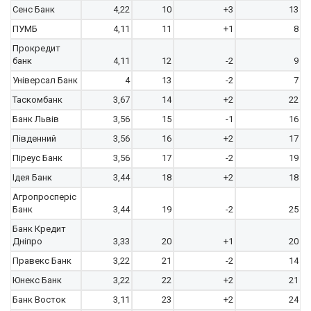
Сенс Банк
4,22
10
+3
13
ПУМБ
4,11
11
+1
8
Прокредит
банк
4,11
12
-2
9
Універсал Банк
4
13
-2
7
Таскомбанк
3,67
14
+2
22
Банк Львів
3,56
15
-1
16
Південний
3,56
16
+2
17
Піреус Банк
3,56
17
-2
19
Ідея Банк
3,44
18
+2
18
Агропросперіс
Банк
3,44
19
-2
25
Банк Кредит
Дніпро
3,33
20
+1
20
Правекс Банк
3,22
21
-2
14
Юнекс Банк
3,22
22
+2
21
Банк Восток
3,11
23
+2
24