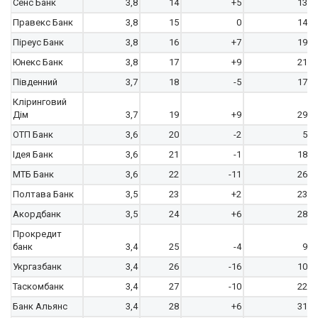
Сенс Банк
3,8
14
+5
13
Правекс Банк
3,8
15
0
14
Піреус Банк
3,8
16
+7
19
Юнекс Банк
3,8
17
+9
21
Південний
3,7
18
-5
17
Кліринговий
Дім
3,7
19
+9
29
ОТП Банк
3,6
20
-2
5
Ідея Банк
3,6
21
-1
18
МТБ Банк
3,6
22
-11
26
Полтава Банк
3,5
23
+2
23
Акордбанк
3,5
24
+6
28
Прокредит
банк
3,4
25
-4
9
Укргазбанк
3,4
26
-16
10
Таскомбанк
3,4
27
-10
22
Банк Альянс
3,4
28
+6
31