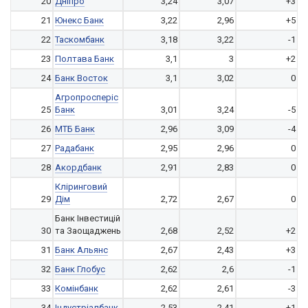
20
Дніпро
3,24
3,07
+3
21
Юнекс Банк
3,22
2,96
+5
22
Таскомбанк
3,18
3,22
-1
23
Полтава Банк
3,1
3
+2
24
Банк Восток
3,1
3,02
0
Агропросперіс
25
Банк
3,01
3,24
-5
26
МТБ Банк
2,96
3,09
-4
27
Радабанк
2,95
2,96
0
28
Акордбанк
2,91
2,83
0
Кліринговий
29
Дім
2,72
2,67
0
Банк Інвестицій
30
та Заощаджень
2,68
2,52
+2
31
Банк Альянс
2,67
2,43
+3
32
Банк Глобус
2,62
2,6
-1
33
Комінбанк
2,62
2,61
-3
34
Індустріалбанк
2,53
2,41
+1