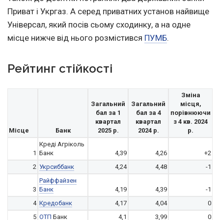
Приват і Укргаз. А серед приватних установ найвище
Універсал, який посів сьому сходинку, а на одне
місце нижче від нього розмістився
ПУМБ
.
Рейтинг стійкості
Зміна
Загальний
Загальний
місця,
бал за 1
бал за 4
порівнюючи
квартал
квартал
з 4 кв. 2024
Місце
Банк
2025 р.
2024 р.
р.
Креді Агріколь
1
Банк
4,39
4,26
+2
2
Укрсиббанк
4,24
4,48
-1
Райффайзен
3
Банк
4,19
4,39
-1
4
Кредобанк
4,17
4,04
0
5
ОТП
Банк
4,1
3,99
0