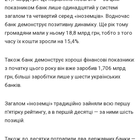
показником банк лише одинадцятий у системі
загалом та четвертий серед «іноземців». Водночас
банк демонструє позитивну динаміку. Ще рік тому
громадяни мали у ньому 18,8 млрд грн, тобто з того
часу їх кошти зросли на 15,4%.
Також банк демонструє хороші фінансові показники:
з початку цього року він вже заробив 1,706 млрд
грн, більші заробітки лише у шести українських
банків.
Загалом «іноземці» традиційно зайняли всю першу
п'ятірку рейтингу, а в першій десятці — за ними шість
позицій.
Також до десятки потрапили два державних банки —