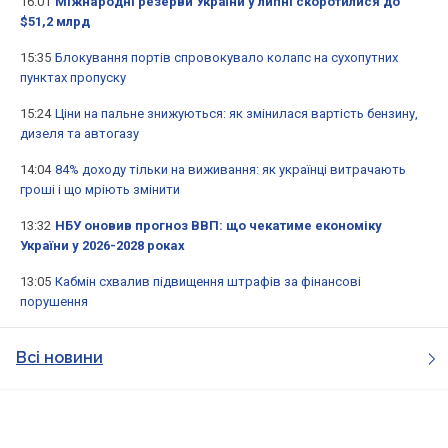
16:01
Міжнародні резерви України у липні скоротилися до
$51,2 млрд
15:35
Блокування портів спровокувало колапс на сухопутних
пунктах пропуску
15:24
Ціни на пальне знижуються: як змінилася вартість бензину,
дизеля та автогазу
14:04
84% доходу тільки на виживання: як українці витрачають
гроші і що мріють змінити
13:32
НБУ оновив прогноз ВВП: що чекатиме економіку
України у 2026-2028 роках
13:05
Кабмін схвалив підвищення штрафів за фінансові
порушення
Всі новини