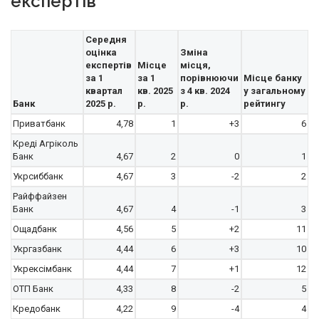
експертів
Середня
оцінка
Зміна
експертів
Місце
місця,
за 1
за 1
порівнюючи
Місце банку
квартал
кв. 2025
з 4 кв. 2024
у загальному
Банк
2025 р.
р.
р.
рейтингу
Приватбанк
4,78
1
+3
6
Креді Агріколь
Банк
4,67
2
0
1
Укрсиббанк
4,67
3
-2
2
Райффайзен
Банк
4,67
4
-1
3
Ощадбанк
4,56
5
+2
11
Укргазбанк
4,44
6
+3
10
Укрексімбанк
4,44
7
+1
12
ОТП Банк
4,33
8
-2
5
Кредобанк
4,22
9
-4
4