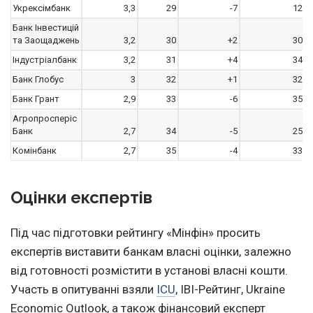
Укрексімбанк
3,3
29
-7
12
Банк Інвестицій
та Заощаджень
3,2
30
+2
30
Індустріалбанк
3,2
31
+4
34
Банк Глобус
3
32
+1
32
Банк Грант
2,9
33
-6
35
Агропросперіс
Банк
2,7
34
-5
25
Комінбанк
2,7
35
-4
33
Оцінки експертів
Під час підготовки рейтингу «Мінфін» просить
експертів виставити банкам власні оцінки, залежно
від готовності розмістити в установі власні кошти.
Участь в опитуванні взяли
ICU
, IBI-Рейтинг, Ukraine
Economic Outlook, а також фінансовий експерт