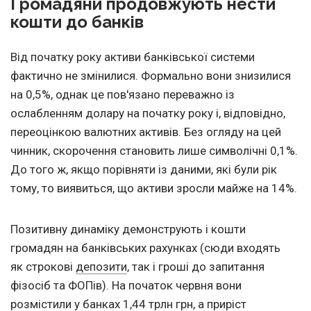
Громадяни продовжують нести
кошти до банків
Від початку року активи банківської системи
фактично не змінилися. Формально вони знизилися
на 0,5%, однак це пов'язано переважно із
ослабленням долару на початку року і, відповідно,
переоцінкою валютних активів. Без огляду на цей
чинник, скорочення становить лише символічні 0,1%.
До того ж, якщо порівняти із даними, які були рік
тому, то виявиться, що активи зросли майже на 14%.
Позитивну динаміку демонструють і кошти
громадян на банківських рахунках (сюди входять
як строкові
депозити
, так і гроші до запитання
фізосіб та ФОПів). На початок червня вони
розмістили у банках 1,44 трлн грн, а приріст