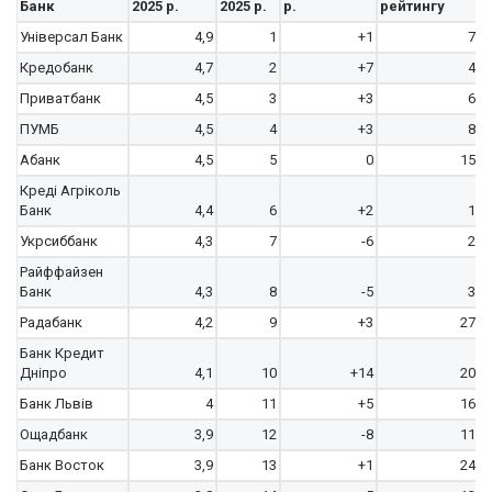
Банк
2025 р.
2025 р.
р.
рейтингу
Універсал Банк
4,9
1
+1
7
Кредобанк
4,7
2
+7
4
Приватбанк
4,5
3
+3
6
ПУМБ
4,5
4
+3
8
Абанк
4,5
5
0
15
Креді Агріколь
Банк
4,4
6
+2
1
Укрсиббанк
4,3
7
-6
2
Райффайзен
Банк
4,3
8
-5
3
Радабанк
4,2
9
+3
27
Банк Кредит
Дніпро
4,1
10
+14
20
Банк Львів
4
11
+5
16
Ощадбанк
3,9
12
-8
11
Банк Восток
3,9
13
+1
24