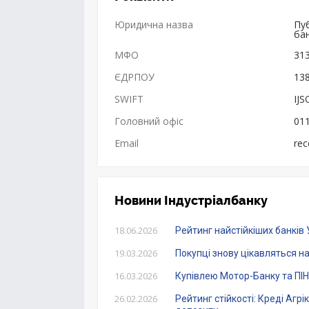
Юридична назва
Пу
бан
МФО
31
ЄДРПОУ
13
SWIFT
IJ
Головний офіс
011
Email
rec
Новини Індустріалбанку
18.06.2026
Рейтинг найстійкіших банків 
19.03.2026
Покупці знову цікавляться н
16.03.2026
Купівлею Мотор-Банку та ПІН 
26.02.2026
Рейтинг стійкості: Креді Агр