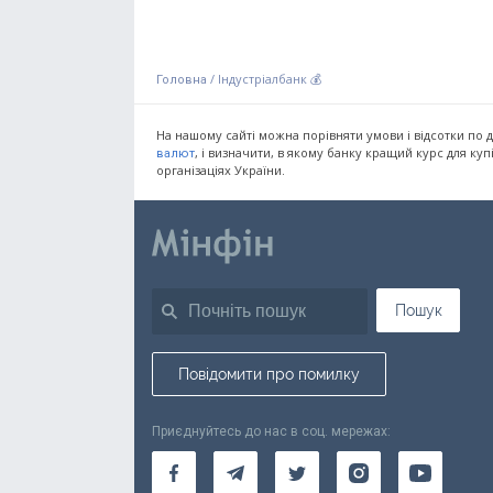
/
Індустріалбанк 💰
Головна
На нашому сайті можна порівняти умови і відсотки по д
, і визначити, в якому банку кращий курс для ку
валют
організаціях України.
Пошук
Повідомити про помилку
Приєднуйтесь до нас в соц. мережах: