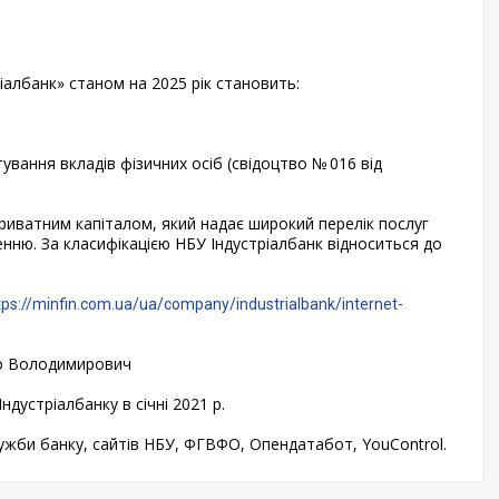
іалбанк» станом на 2025 рік становить:
ування вкладів фізичних осіб (свідоцтво № 016 від
приватним капіталом, який надає широкий перелік послуг
нню. За класифікацією НБУ Індустріалбанк відноситься до
tps://minfin.com.ua/ua/company/industrialbank/internet-
о Володимирович
дустріалбанку в січні 2021 р.
служби банку, сайтів НБУ, ФГВФО, Опендатабот, YouControl.