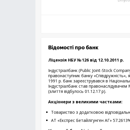
Dmytro
Відомості про банк
Ліцензія НБУ № 126 від 12.10.2011 р.
Індустріалбанк (Public Joint-Stock Compan
правонаступник банку «Співдружність», 
1991 р. банк зареєструвався в Національ
Індустріалбанк став правонаслідувачем М
(злиття відбулось 01.12.17 р).
Акціонери з великими частками:
Товариство з додатковою від­по­від­аль­
АТ «Експрес Бетайлігунген АГ» 57.2613