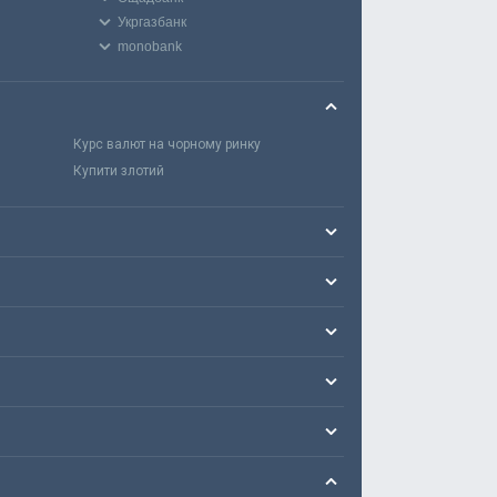
Укргазбанк
monobank
Курс валют на чорному ринку
Купити злотий