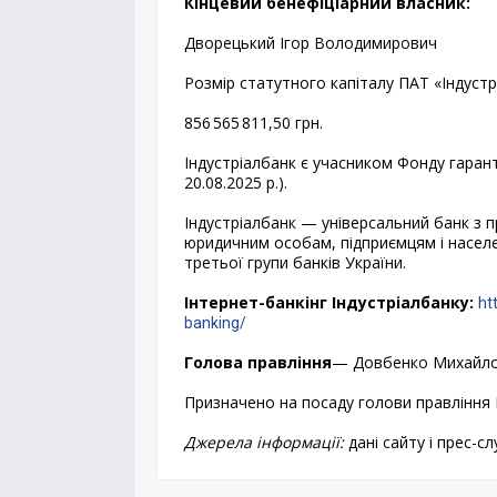
Кінцевий бенефіціарний власник:
Дворецький Ігор Володимирович
Розмір статутного капіталу ПАТ «Індустр
856 565 811,50 грн.
Індустріалбанк є учасником Фонду гарант
20.08.2025 р.).
Індустріалбанк — універсальний банк з 
юридичним особам, підприємцям і населе
третьої групи банків України.
Інтернет-банкінг Індустріалбанку:
ht
banking/
Голова правління
— Довбенко Михайл
Призначено на посаду голови правління Ін
Джерела інформації:
дані сайту і прес-