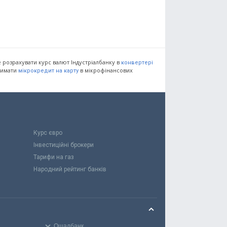
 розрахувати курс валют Індустріалбанку в
конвертері
тримати
в мікрофінансових
мікрокредит на карту
Курс євро
Інвестиційні брокери
Тарифи на газ
Народний рейтинг банків
Ощадбанк