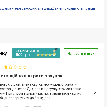
айффайзен знову перший, але держбанки покращують позиції
За відгук місяця
нку
Написати відгук
500 грн
станційно відкрити рахунок
нього є діджитальна картка, яку можна отримати
реєстрацію через Дію, але в підсумку отримав лише
ку. При спробі відкрити картку, з’являється надпис
бхідно звернутися до банку для ...