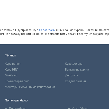
епозитах в Індустріалбанку з
інших банків України. Також ви можете
депозитами
півлі чи продажу валюти. Якщо банк відмовив вам у видачі кредиту, спробуйте о
Фінанси
Курс валют
Курс долара
Курс НБУ
Банківські картки
Міжбанк
Депозити
Конвертер валют
Кредит онлайн
Моніторинг обмінників криптовалют
Популярні банки
Приватбанк
Укрсиббанк