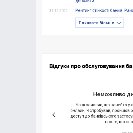
депозити
31.12.2025
Рейтинг стійкості банків: Р
Показати більше
Відгуки про обслуговування ба
Неможливо ди
то занимает
Банк заявляє, що начебто у 
и! Профи что
онлайн. Я спробував, пройшов 
доступ до банківського застосун
про те, що нео