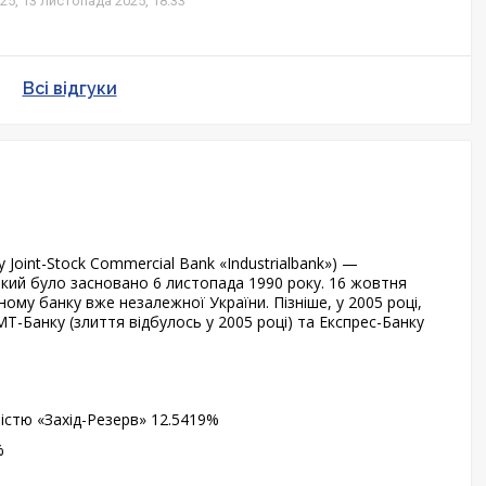
25,
13 листопада 2025, 18:33
Всі відгуки
y Joint-Stock Commercial Bank «Industrialbank») —
який було засновано 6 листопада 1990 року. 16 жовтня
ному банку вже незалежної України. Пізніше, у 2005 році,
Т-Банку (злиття відбулось у 2005 році) та Експрес-Банку
ні­стю «Захід-Резерв» 12.5419%
%