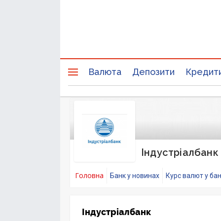
Валюта
Депозити
Кредит
Індустріалбанк
Головна
Банк у новинах
Курс валют у ба
Індустріалбанк