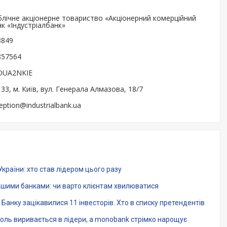
блічне акціонерне товариство «Акціонерний комерційний
к «Індустріалбанк»
3849
857564
SOUA2NKIE
33, м. Київ, вул. Генерала Алмазова, 18/7
eption@industrialbank.ua
України: хто став лідером цього разу
ашими банками: чи варто клієнтам хвилюватися
Банку зацікавилися 11 інвесторів. Хто в списку претендентів
іколь виривається в лідери, а monobank стрімко нарощує