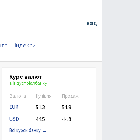
ВХІД
юта
Індекси
Курс валют
в Індустріалбанку
Валюта
Купівля
Продаж
51.3
51.8
EUR
44.5
44.8
USD
Всі курси банку