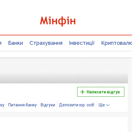
и
Банки
Страхування
Інвестиції
Криптовал
Написати відгук
нку
Питання банку
Відгуки
Депозити юр. осіб
Ще