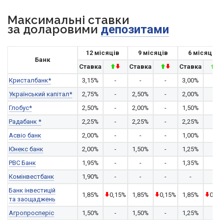
Максимальні ставки
за доларовими
депозитами
12 місяців
9 місяців
6 місяців
Банк
Ставка
Ставка
Ставка
Кристалбанк*
3,15%
-
-
-
3,00%
-
Український капітал*
2,75%
-
2,50%
-
2,00%
-
Глобус*
2,50%
-
2,00%
-
1,50%
-
Радабанк *
2,25%
-
2,25%
-
2,25%
-
Асвіо банк
2,00%
-
-
-
1,00%
-
Юнекс банк
2,00%
-
1,50%
-
1,25%
-
РВС Банк
1,95%
-
-
-
1,35%
-
Комінвестбанк
1,90%
-
-
-
-
-
Банк інвестицій
1,85%
0,15%
1,85%
0,15%
1,85%
0,1
та заощаджень
Агропросперіс
1,50%
-
1,50%
-
1,25%
-