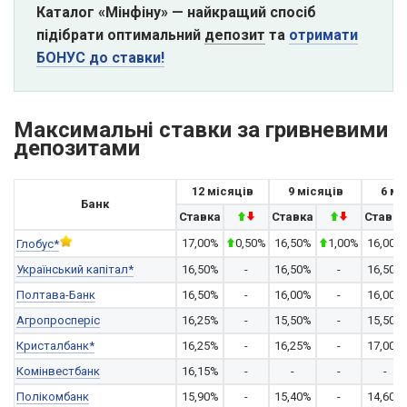
Каталог «Мінфіну» — найкращий спосіб
підібрати оптимальний
депозит
та
отримати
БОНУС до ставки!
Максимальні ставки за гривневими
депозитами
12 місяців
9 місяців
6 мі
Банк
Ставка
Ставка
Ставка
17,00%
0,50%
16,50%
1,00%
16,00%
Глобус*
Український капітал*
16,50%
-
16,50%
-
16,50%
Полтава-Банк
16,50%
-
16,00%
-
16,00%
Агропросперіс
16,25%
-
15,50%
-
15,50%
Кристалбанк*
16,25%
-
16,25%
-
17,00%
Комінвестбанк
16,15%
-
-
-
-
Полікомбанк
15,90%
-
15,40%
-
14,60%