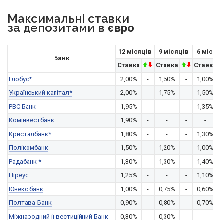
Максимальні ставки
за депозитами в
євро
12 місяців
9 місяців
6 місяц
Банк
Ставка
Ставка
Ставка
Глобус*
2,00%
-
1,50%
-
1,00%
Український капітал*
2,00%
-
1,75%
-
1,50%
РВС Банк
1,95%
-
-
-
1,35%
Комінвестбанк
1,90%
-
-
-
-
Кристалбанк*
1,80%
-
-
-
1,30%
Полікомбанк
1,50%
-
1,20%
-
1,00%
Радабанк *
1,30%
-
1,30%
-
1,40%
Піреус
1,25%
-
-
-
1,10%
Юнекс банк
1,00%
-
0,75%
-
0,60%
Полтава-Банк
0,90%
-
0,80%
-
0,70%
Міжнародний інвестиційний Банк
0,30%
-
0,30%
-
-