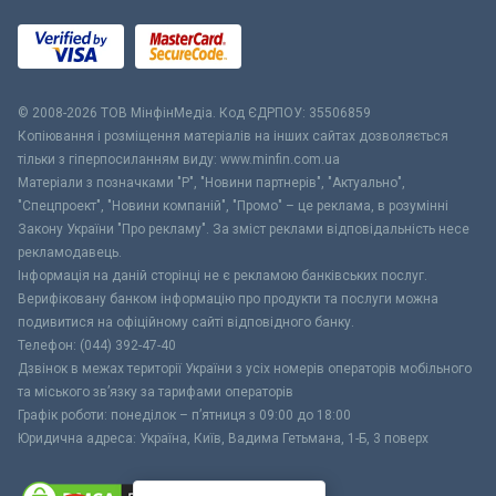
© 2008-2026 ТОВ МiнфiнМедiа. Код ЄДРПОУ: 35506859
Копіювання і розміщення матеріалів на інших сайтах дозволяється
тільки з гіперпосиланням виду: www.minfin.com.ua
Матеріали з позначками "Р", "Новини партнерів", "Актуально",
"Спецпроект", "Новини компаній", "Промо" – це реклама, в розумінні
Закону України "Про рекламу". За зміст реклами відповідальність несе
рекламодавець.
Інформація на даній сторінці не є рекламою банківських послуг.
Верифіковану банком інформацію про продукти та послуги можна
подивитися на офіційному сайті відповідного банку.
Телефон: (044) 392-47-40
Дзвінок в межах території України з усіх номерів операторів мобільного
та міського зв’язку за тарифами операторів
Графік роботи: понеділок – п’ятниця з 09:00 до 18:00
Юридична адреса: Україна, Київ, Вадима Гетьмана, 1-Б, 3 поверх