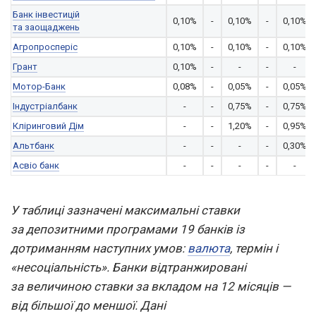
Банк інвестицій
0,10%
-
0,10%
-
0,10%
та заощаджень
Агропросперіс
0,10%
-
0,10%
-
0,10%
Грант
0,10%
-
-
-
-
Мотор-Банк
0,08%
-
0,05%
-
0,05%
Індустріалбанк
-
-
0,75%
-
0,75%
Кліринговий Дім
-
-
1,20%
-
0,95%
Альтбанк
-
-
-
-
0,30%
Асвіо банк
-
-
-
-
-
У таблиці зазначені максимальні ставки
за депозитними програмами 19 банків із
дотриманням наступних умов:
валюта
, термін і
«несоціальність». Банки відтранжировані
за величиною ставки за вкладом на 12 місяців —
від більшої до меншої. Дані