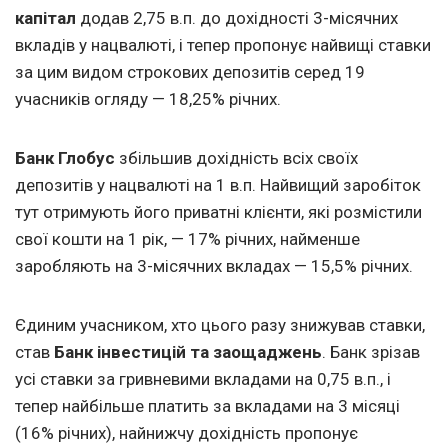
капітал
додав 2,75 в.п. до дохідності 3-місячних
вкладів у нацвалюті, і тепер пропонує найвищі ставки
за цим видом строкових депозитів серед 19
учасників огляду — 18,25% річних.
Банк Глобус
збільшив дохідність всіх своїх
депозитів у нацвалюті на 1 в.п. Найвищий заробіток
тут отримують його приватні клієнти, які розмістили
свої кошти на 1 рік, — 17% річних, найменше
заробляють на 3-місячних вкладах — 15,5% річних.
Єдиним учасником, хто цього разу знижував ставки,
став
Банк інвестицій та заощаджень
. Банк зрізав
усі ставки за гривневими вкладами на 0,75 в.п., і
тепер найбільше платить за вкладами на 3 місяці
(16% річних), найнижчу дохідність пропонує