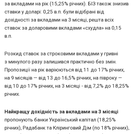
за вкладами на рік (15,25% річних). БІЗ також знизив
ставки у доларі: 0,25 в.п. були відібрані від
дохідності за вкладами на 3 місяці, решта всіх
ставок за доларовими вкладами «схудла» на 0,15
в.п.
Розкид ставок за строковими вкладами у гривні
з минулого разу залишився практично без змін.
Пропозиції на рік варіюються від 11 до 17% річних,
на 9 місяців — від 13 до 16,5% річних, на півроку —
від 10 до 17% річних, на 3 місяці - від 7,2% до 18,25%
річних.
Найкращу дохідність за вкладами на 3 місяці
пропонують банки Український капітал (18,25%
річних), Радабанк та Кліринговий Дім (по 18% річних),