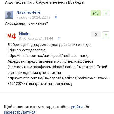
А шо такое?, Пипл бабулеты не нест? Вот беда!
+
Nasams Here
+15
7 лютого 2024, 22:19
#
АкордБанку чому немає?
+
Minfin
0
8 лютого 2024, 11:44
#
Доброго дня. Дякуємо за увагу до наших оглядів.
Згідно з методологією:
https://minfin.com.ua/ua/deposit/methods-max/,
Акордбанк представлений в огляді великих банків
(з депозитним портфелем фізосіб понад 2 млрд грн). Такий
огляд виходив минулого тижня:
https://minfin.com.ua/ua/deposits/articles/maksimalni-stavki-
31012024/ і планується на наступному.
Щоб залишити коментар, потрібно
увійти
або
зареєструватися