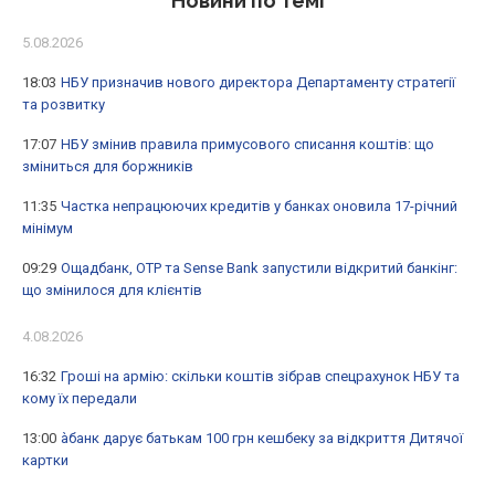
Новини по темі
5.08.2026
18:03
НБУ призначив нового директора Департаменту стратегії
та розвитку
17:07
НБУ змінив правила примусового списання коштів: що
зміниться для боржників
11:35
Частка непрацюючих кредитів у банках оновила 17-річний
мінімум
09:29
Ощадбанк, OTP та Sense Bank запустили відкритий банкінг:
що змінилося для клієнтів
4.08.2026
16:32
Гроші на армію: скільки коштів зібрав спецрахунок НБУ та
кому їх передали
13:00
àбанк дарує батькам 100 грн кешбеку за відкриття Дитячої
картки