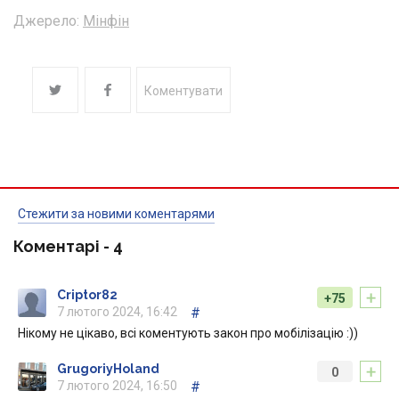
Джерело:
Мінфін
Коментувати
Стежити за новими коментарями
Коментарі -
4
+
Criptor82
+75
7 лютого 2024, 16:42
#
Нікому не цікаво, всі коментують закон про мобілізацію :))
+
GrugoriyHoland
0
7 лютого 2024, 16:50
#