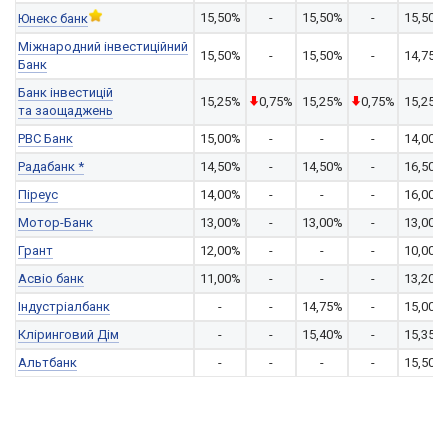
15,50%
-
15,50%
-
15,50%
Юнекс банк
Міжнародний інвестиційний
15,50%
-
15,50%
-
14,75%
Банк
Банк інвестицій
15,25%
0,75%
15,25%
0,75%
15,25%
та заощаджень
РВС Банк
15,00%
-
-
-
14,00%
Радабанк *
14,50%
-
14,50%
-
16,50%
Піреус
14,00%
-
-
-
16,00%
Мотор-Банк
13,00%
-
13,00%
-
13,00%
Грант
12,00%
-
-
-
10,00%
Асвіо банк
11,00%
-
-
-
13,20%
Індустріалбанк
-
-
14,75%
-
15,00%
Кліринговий Дім
-
-
15,40%
-
15,35%
Альтбанк
-
-
-
-
15,50%