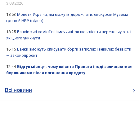
3.08.2026
18:53
Монети України, які можуть дорожчати: екскурсія Музеєм
грошей НБУ (відео)
18:25
Банківські комісії в Німеччині: за що клієнти переплачують і
як цього уникнути
16:15
Банки зможуть списувати борги загиблих і зниклих безвісти
— законопроєкт
12:44
Відгук місяця: чому клієнти Привата іноді залишаються
боржниками після погашення кредиту
Всі новини