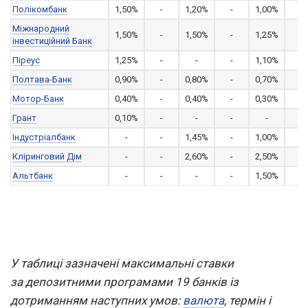
Полікомбанк
1,50%
-
1,20%
-
1,00%
-
Міжнародний
1,50%
-
1,50%
-
1,25%
-
інвестиційний Банк
Піреус
1,25%
-
-
-
1,10%
-
Полтава-Банк
0,90%
-
0,80%
-
0,70%
-
Мотор-Банк
0,40%
-
0,40%
-
0,30%
-
Грант
0,10%
-
-
-
-
-
Індустріалбанк
-
-
1,45%
-
1,00%
-
Кліринговий Дім
-
-
2,60%
-
2,50%
-
Альтбанк
-
-
-
-
1,50%
-
У таблиці зазначені максимальні ставки
за депозитними програмами 19 банків із
дотриманням наступних умов:
валюта
, термін і