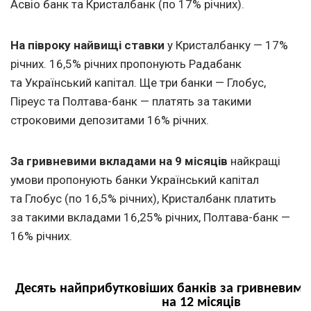
Асвіо банк та Кристалбанк (по 17% річних).
На півроку найвищі ставки
у Кристалбанку — 17%
річних. 16,5% річних пропонують Радабанк
та Український капітал. Ще три банки — Глобус,
Піреус та Полтава-банк — платять за такими
строковими депозитами 16% річних.
За гривневими вкладами на 9 місяців
найкращі
умови пропонують банки Український капітал
та Глобус (по 16,5% річних), Кристалбанк платить
за такими вкладами 16,25% річних, Полтава-банк —
16% річних.