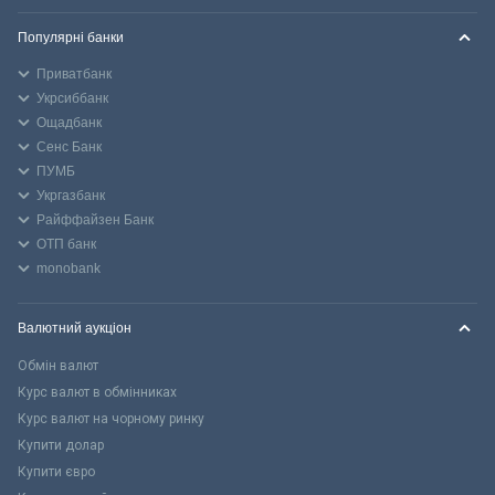
Популярні банки
Приватбанк
Укрсиббанк
Ощадбанк
Сенс Банк
ПУМБ
Укргазбанк
Райффайзен Банк
ОТП банк
monobank
Валютний аукціон
Обмін валют
Курс валют в обмінниках
Курс валют на чорному ринку
Купити долар
Купити євро