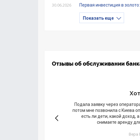
30.06.2026
Первая инвестиция в золото:
Показать еще
Отзывы об обслуживании банк
Хот
 купил 1200$.
Подала заявку через оператора
ого образца
потом мне позвонила с Киева о
наружил рыжие
есть ли дети, какой доход, 
...
снимаете аренду для
Вера 