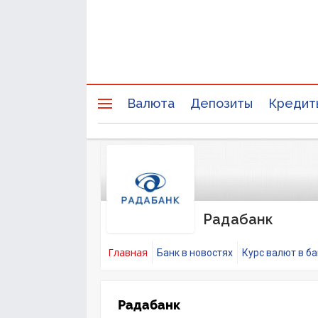
Валюта
Депозиты
Кредит
Радабанк
Главная
Банк в новостях
Курс валют в б
Радабанк