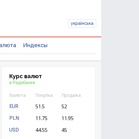
українська
алюта
Индексы
Курс валют
в Радабанке
Валюта
Покупка
Продажа
51.5
52
EUR
11.75
11.95
PLN
44.55
45
USD