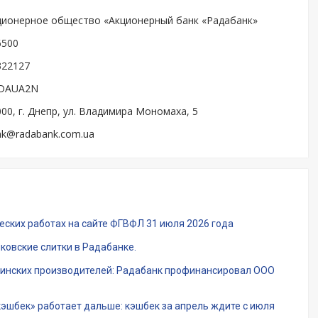
ционерное общество «Акционерный банк «Радабанк»
6500
322127
DAUA2N
00, г. Днепр, ул. Владимира Мономаха, 5
nk@radabank.com.ua
еских работах на сайте ФГВФЛ 31 июля 2026 года
нковские слитки в Радабанке.
аинских производителей: Радабанк профинансировал ООО
шбек» работает дальше: кэшбек за апрель ждите с июля