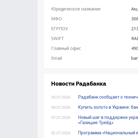
Юридическое название
Ак
МФО
30
ЕГРПОУ
21
SWIFT
RA
Главный офис
490
Email
ba
Новости Радабанка
30.07.2026
Радабанк сообщает о технич
09.07.2026
Купить золото в Украине: ба
07.07.2026
Новый шаг в поддержке укр
«Галиция-Трейд»
02.07.2026
Программа «Национальный кэ