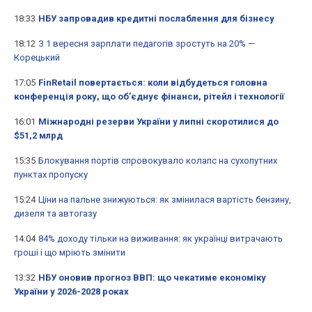
18:33
НБУ запровадив кредитні послаблення для бізнесу
18:12
З 1 вересня зарплати педагогів зростуть на 20% —
Корецький
17:05
FinRetail повертається: коли відбудеться головна
конференція року, що об’єднує фінанси, рітейл і технології
16:01
Міжнародні резерви України у липні скоротилися до
$51,2 млрд
15:35
Блокування портів спровокувало колапс на сухопутних
пунктах пропуску
15:24
Ціни на пальне знижуються: як змінилася вартість бензину,
дизеля та автогазу
14:04
84% доходу тільки на виживання: як українці витрачають
гроші і що мріють змінити
13:32
НБУ оновив прогноз ВВП: що чекатиме економіку
України у 2026-2028 роках