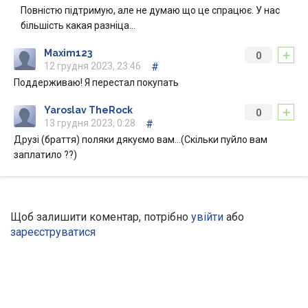
Повністю підтримую, але не думаю що це спрацює. У нас
більшість какая разніца…
+
Maxim123
0
12 грудня 2023, 23:46
#
Поддерживаю! Я перестал покупать
+
Yaroslav TheRock
0
13 грудня 2023, 0:28
#
Друзі (браття) поляки дякуємо вам…(Скільки пуйло вам
заплатило ??)
Щоб залишити коментар, потрібно
увійти
або
зареєструватися