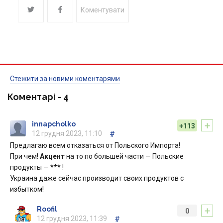
Коментувати
Стежити за новими коментарями
Коментарі -
4
+
innapcholko
+113
12 грудня 2023, 11:10
#
Предлагаю всем отказаться от Польского Импорта!
При чем!
Акцент
на то по большей части — Польские
продукты —
***
!
Украина даже сейчас производит своих продуктов с
избытком!
+
Roofil
0
12 грудня 2023, 11:39
#