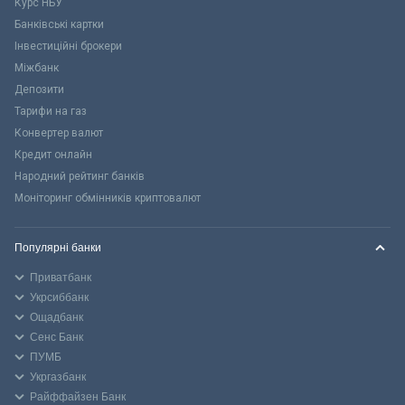
Курс НБУ
Банківські картки
Інвестиційні брокери
Міжбанк
Депозити
Тарифи на газ
Конвертер валют
Кредит онлайн
Народний рейтинг банків
Моніторинг обмінників криптовалют
Популярні банки
Приватбанк
Укрсиббанк
Ощадбанк
Сенс Банк
ПУМБ
Укргазбанк
Райффайзен Банк