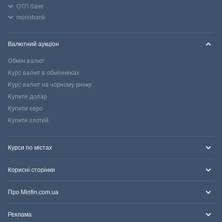
ОТП банк
monobank
Валютний аукціон
Обмін валют
Курс валют в обмінниках
Курс валют на чорному ринку
Купити долар
Купити євро
Купити злотий
Курси по містах
Корисні сторінки
Про Minfin.com.ua
Реклама