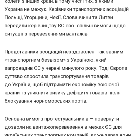
колеги з інших країн, в тому числі тих, з якими
Україна не межує. Керівники транспортних асоціацій
Польщі, Угорщини, Чехії, Словаччини та Литви
передали керівництву ЄС свої спільні вимоги щодо
ситуації з перевезеннями вантажів.
Представники асоціацій незадоволені так званим
«транспортним безвізом» з Україною, який
запровадив ЄС у червні минулого року. Тоді Європа
суттєво спростила транспортування товарів
до України, щоб підтримати економіку воюючої
країни та уникнути ризику дефіциту товарів після
блокування чорноморських портів.
Основна вимога протестувальників — повернути
дозволи на вантажоперевезення в межах ЄС для
українських транспортних компаній, адже зараз вони