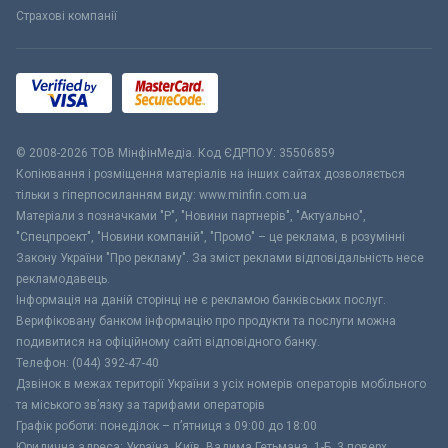
Страхові компанії
© 2008-2026 ТОВ МiнфiнМедiа. Код ЄДРПОУ: 35506859
Копіювання і розміщення матеріалів на інших сайтах дозволяється
тільки з гіперпосиланням виду: www.minfin.com.ua
Матеріали з позначками "Р", "Новини партнерів", "Актуально",
"Спецпроект", "Новини компаній", "Промо" – це реклама, в розумінні
Закону України "Про рекламу". За зміст реклами відповідальність несе
рекламодавець.
Інформація на даній сторінці не є рекламою банківських послуг.
Верифіковану банком інформацію про продукти та послуги можна
подивитися на офіційному сайті відповідного банку.
Телефон: (044) 392-47-40
Дзвінок в межах території України з усіх номерів операторів мобільного
та міського зв’язку за тарифами операторів
Графік роботи: понеділок – п’ятниця з 09:00 до 18:00
Юридична адреса: Україна, Київ, Вадима Гетьмана, 1-Б, 3 поверх