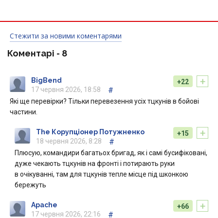
Стежити за новими коментарями
Коментарі -
8
+
BigBend
+22
17 червня 2026, 18:58
#
Які ще перевірки? Тільки перевезення усіх тцкунів в бойові
частини.
+
The Корупціонер Потужненко
+15
18 червня 2026, 8:28
#
Плюсую, командири багатьох бригад, як і самі бусифіковані,
дуже чекають тцкунів на фронті і потирають руки
в очікуванні, там для тцкунів тепле місце під шконкою
бережуть
+
Apache
+66
17 червня 2026, 22:16
#