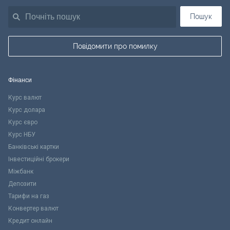
Пошук
Повідомити про помилку
Фінанси
Курс валют
Курс долара
Курс євро
Курс НБУ
Банківські картки
Інвестиційні брокери
Міжбанк
Депозити
Тарифи на газ
Конвертер валют
Кредит онлайн