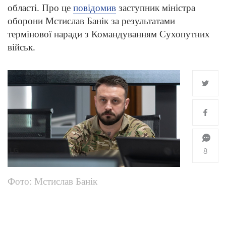
області. Про це
повідомив
заступник міністра
оборони Мстислав Банік за результатами
термінової наради з Командуванням Сухопутних
військ.
8
Фото: Мстислав Банік