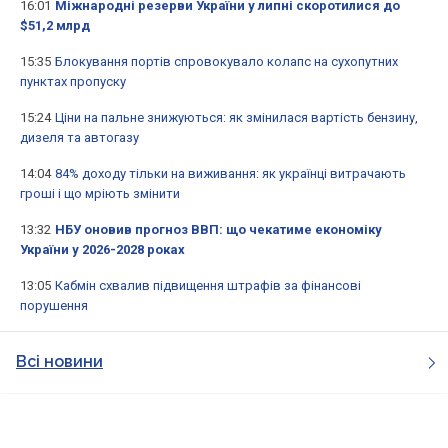
16:01
Міжнародні резерви України у липні скоротилися до
$51,2 млрд
15:35
Блокування портів спровокувало колапс на сухопутних
пунктах пропуску
15:24
Ціни на пальне знижуються: як змінилася вартість бензину,
дизеля та автогазу
14:04
84% доходу тільки на виживання: як українці витрачають
гроші і що мріють змінити
13:32
НБУ оновив прогноз ВВП: що чекатиме економіку
України у 2026-2028 роках
13:05
Кабмін схвалив підвищення штрафів за фінансові
порушення
Всі новини