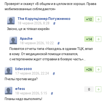
Проверят и скажут «В общем и в целом все хорошо. Права
мобилизованных соблюдаются»
+
The Корупціонер Потужненко
+12
18 червня 2026, 8:28
#
Звісно, це ж тіпікал юкрейн
+
Apache
+14
18 червня 2026, 10:22
#
Появятся отчеты типа «Находясь в здании ТЦК, впал
в кому. От медицинской помощи отказался,
с нетерпением ждет отправки в боевую часть»…
+
lider2000
+26
17 червня 2026, 22:24
#
Пчельі против меда?
+
efess
0
18 червня 2026, 5:15
#
Планы надо выполнять!