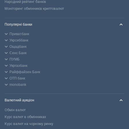
Народний рейтинг банків
Моніторинг обмінників криптовалют
Популярні банки
Приватбанк
Укрсиббанк
Ощадбанк
Сенс Банк
ПУМБ
Укргазбанк
Райффайзен Банк
ОТП банк
monobank
Валютний аукціон
Обмін валют
Курс валют в обмінниках
Курс валют на чорному ринку