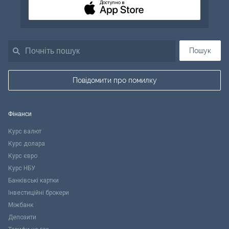
Доступно в
Пошук
Повідомити про помилку
Фінанси
Курс валют
Курс долара
Курс євро
Курс НБУ
Банківські картки
Інвестиційні брокери
Міжбанк
Депозити