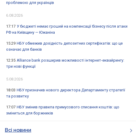
проблемою для українців
6.08.2026
17:17
У бюджеті немає грошей на компенсації бізнесу після атаки
РФ на Київщину — Южаніна
15:29
НБУ обмежив дохідність депозитних сертифікатів: що це
означає для банків
12:35
Alliance bank розширив можливості інтернет-еквайрингу:
три нові функції
5.08.2026
18:03
НБУ призначив нового директора Департаменту стратегії
та розвитку
17:07
НБУ змінив правила примусового списання коштів: що
зміниться для боржників
Всі новини