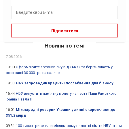
Новини по темі
7.08.2026
19:30
Оформлюйте автоцивілку від «ARX» та беріть участь у
розіграші 30 000 грн на пальне
18:33
НБУ запровадив кредитні послаблення для бізнесу
16:44
НБУ випустить пам'ятну монету на честь Папи Римського
Іоанна Павла II
16:01
Міжнародні резерви України у липні скоротилися до
$51,2 млрд
09:31
100 тисяч гривень на місяць: чому валютні ліміти НБУ стали