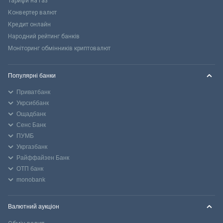
Тарифи на газ
Конвертер валют
Кредит онлайн
Народний рейтинг банків
Моніторинг обмінників криптовалют
Популярні банки
Приватбанк
Укрсиббанк
Ощадбанк
Сенс Банк
ПУМБ
Укргазбанк
Райффайзен Банк
ОТП банк
monobank
Валютний аукціон