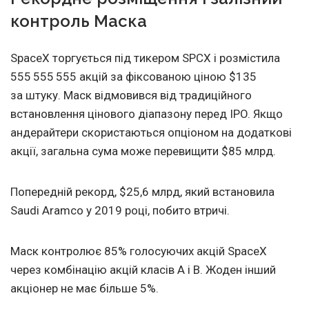
контроль Маска
SpaceX торгується під тикером SPCX і розмістила
555 555 555 акцій за фіксованою ціною $135
за штуку. Маск відмовився від традиційного
встановлення цінового діапазону перед IPO. Якщо
андерайтери скористаються опціоном на додаткові
акції, загальна сума може перевищити $85 млрд.
Попередній рекорд, $25,6 млрд, який встановила
Saudi Aramco у 2019 році, побито втричі.
Маск контролює 85% голосуючих акцій SpaceX
через комбінацію акцій класів A і B. Жоден інший
акціонер не має більше 5%.