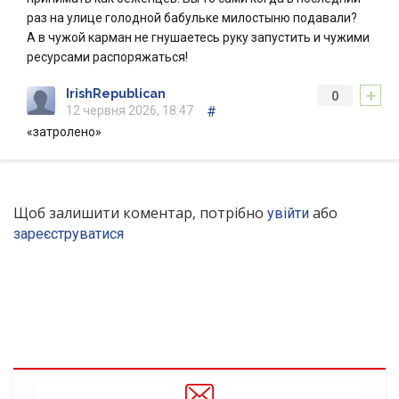
раз на улице голодной бабульке милостыню подавали?
А в чужой карман не гнушаетесь руку запустить и чужими
ресурсами распоряжаться!
+
IrishRepublican
0
12 червня 2026, 18:47
#
«затролено»
Щоб залишити коментар, потрібно
або
увійти
зареєструватися