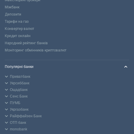
Інвестиційні брокери
Міжбанк
Депозити
Тарифи на газ
Конвертер валют
Кредит онлайн
Народний рейтинг банків
Моніторинг обмінників криптовалют
Популярні банки
Приватбанк
Укрсиббанк
Ощадбанк
Сенс Банк
ПУМБ
Укргазбанк
Райффайзен Банк
ОТП банк
monobank