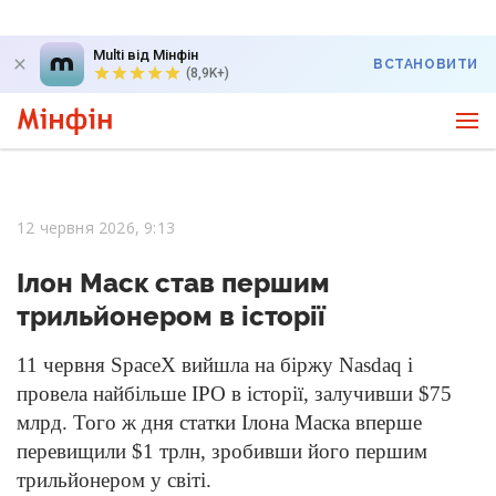
Multi від Мінфін
ВСТАНОВИТИ
(8,9K+)
12 червня 2026, 9:13
Ілон Маск став першим
трильйонером в історії
11 червня SpaceX вийшла на біржу Nasdaq і
провела найбільше IPO в історії, залучивши $75
млрд. Того ж дня статки Ілона Маска вперше
перевищили $1 трлн, зробивши його першим
трильйонером у світі.