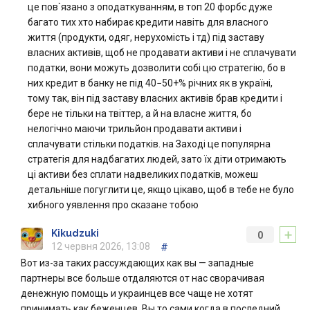
це пов`язано з оподаткуванням, в топ 20 форбс дуже
багато тих хто набирає кредити навіть для власного
життя (продукти, одяг, нерухомість і тд) під заставу
власних активів, щоб не продавати активи і не сплачувати
податки, вони можуть дозволити собі цю стратегію, бо в
них кредит в банку не під 40−50+% річних як в україні,
тому так, він під заставу власних активів брав кредити і
бере не тільки на твіттер, а й на власне життя, бо
нелогічно маючи трильйон продавати активи і
сплачувати стільки податків. на Заході це популярна
стратегія для надбагатих людей, зато їх діти отримають
ці активи без сплати надвеликих податків, можеш
детальніше погуглити це, якщо цікаво, щоб в тебе не було
хибного уявлення про сказане тобою
+
Kikudzuki
0
12 червня 2026, 13:08
#
Вот из-за таких рассуждающих как вы — западные
партнеры все больше отдаляются от нас сворачивая
денежную помощь и украинцев все чаще не хотят
принимать как беженцев. Вы то сами когда в последний