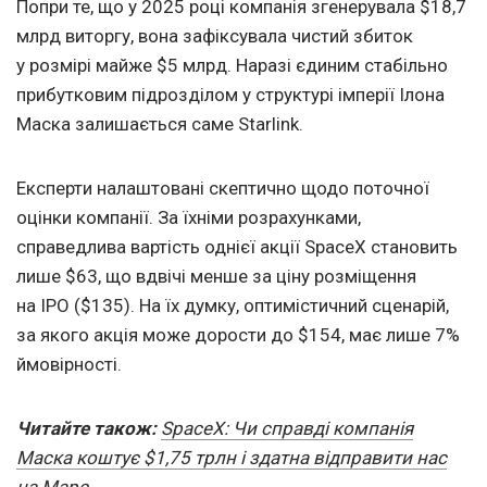
Попри те, що у 2025 році компанія згенерувала $18,7
млрд виторгу, вона зафіксувала чистий збиток
у розмірі майже $5 млрд. Наразі єдиним стабільно
прибутковим підрозділом у структурі імперії Ілона
Маска залишається саме Starlink.
Експерти налаштовані скептично щодо поточної
оцінки компанії. За їхніми розрахунками,
справедлива вартість однієї акції SpaceX становить
лише $63, що вдвічі менше за ціну розміщення
на IPO ($135). На їх думку, оптимістичний сценарій,
за якого акція може дорости до $154, має лише 7%
ймовірності.
Читайте також:
SpaceX: Чи справді компанія
Маска коштує $1,75 трлн і здатна відправити нас