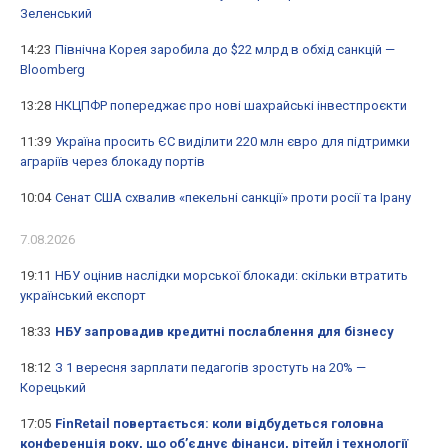
Зеленський
14:23
Північна Корея заробила до $22 млрд в обхід санкцій —
Bloomberg
13:28
НКЦПФР попереджає про нові шахрайські інвестпроєкти
11:39
Україна просить ЄС виділити 220 млн євро для підтримки
аграріїв через блокаду портів
10:04
Сенат США схвалив «пекельні санкції» проти росії та Ірану
7.08.2026
19:11
НБУ оцінив наслідки морської блокади: скільки втратить
український експорт
18:33
НБУ запровадив кредитні послаблення для бізнесу
18:12
З 1 вересня зарплати педагогів зростуть на 20% —
Корецький
17:05
FinRetail повертається: коли відбудеться головна
конференція року, що об’єднує фінанси, рітейл і технології