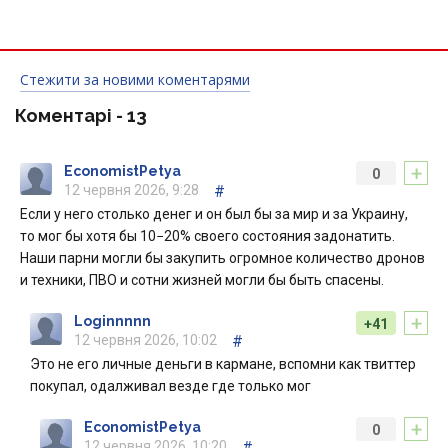
Стежити за новими коментарями
Коментарі -
13
+
EconomistPetya
0
12 червня 2026, 9:28
#
Если у него столько денег и он был бы за мир и за Украину,
то мог бы хотя бы 10−20% своего состояния задонатить.
Наши парни могли бы закупить огромное количество дронов
и техники, ПВО и сотни жизней могли бы быть спасены.
+
Loginnnnn
+41
12 червня 2026, 10:02
#
Это не его личные деньги в кармане, вспомни как твиттер
покупал, одалживал везде где только мог
+
EconomistPetya
0
12 червня 2026, 10:20
#