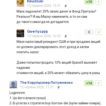
+
Kikudzuki
+19
12 червня 2026, 13:31
#
Маск задонатит 20% своих денег в Фонд Притулы?
Реально?! А вы Маску намекните, а то он сам
до такого никогда не догадается.
+
Qwerty1999
0
12 червня 2026, 16:53
#
Маск налоговый резидент США и при продаже акций
он должен декларировать этот доход и затем
платить налог.
Даже попытка продать 10% акций SpaceX вызовет
падение
стоимости акций, а 20% может обвалить цену в разы.
+
The Корупціонер Потужненко
+14
12 червня 2026, 11:31
#
Loginnnnn
1. Це його власні гроші)
2. В штатах є стратегія buy-borrow-die (купи-займи-помри),