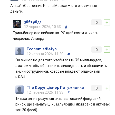
А чьи? «Состояние Илона Маска» — это его личные
деньги.
+
36619677
0
12 червня 2026, 10:53
#
Трильйонер але вийшов на ІРО щоб взяти якихось
нещасних 75 млрд
+
EconomistPetya
0
12 червня 2026, 11:20
#
Он вышел не для того чтобы взять 75 миллиардов,
а затем чтобы обеспечить ликвидность и обналичить
акции сотрудников, которые владеют опционами
и RSU.
+
The Корупціонер Потужненко
0
12 червня 2026, 11:33
#
Ти взагалі не розумієш як влаштований фондовий
ринок, що значать ці 75 мільярдів, і який сенс в активах
топ 20 форб)