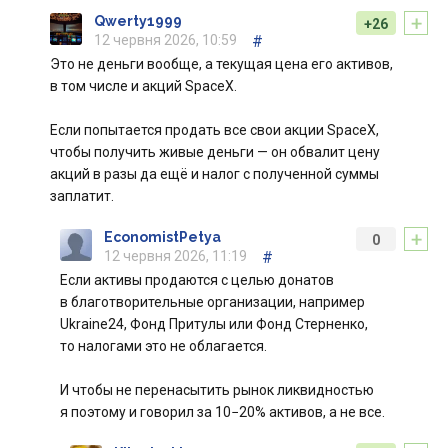
+
Qwerty1999
+26
12 червня 2026, 10:59
#
Это не деньги вообще, а текущая цена его активов,
в том числе и акций SpaceX.
Если попытается продать все свои акции SpaceX,
чтобы получить живые деньги — он обвалит цену
акций в разы да ещё и налог с полученной суммы
заплатит.
+
EconomistPetya
0
12 червня 2026, 11:19
#
Если активы продаются с целью донатов
в благотворительные организации, например
Ukraine24, Фонд Притулы или Фонд Стерненко,
то налогами это не облагается.
И чтобы не перенасытить рынок ликвидностью
я поэтому и говорил за 10−20% активов, а не все.