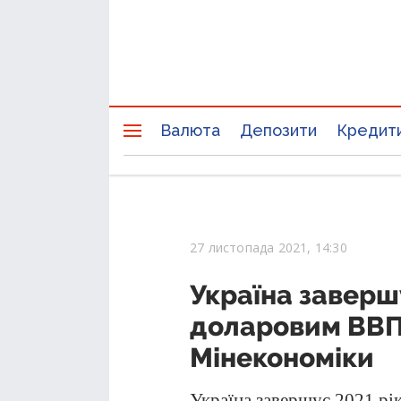
Валюта
Депозити
Кредит
27 листопада 2021, 14:30
Україна заверш
доларовим ВВП
Мінекономіки
Україна завершує 2021 рі