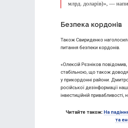
млрд. доларів)», — напи
Безпека кордонів
Також Свириденко наголосила,
питання безпеки кордонів.
«Олексій Рєзніков повідомив,
стабільною, що також доводят
у прикордонні райони. Дмитро
російської дезінформації наш
інвестиційній привабливості, 
Читайте також:
На падінн
та е