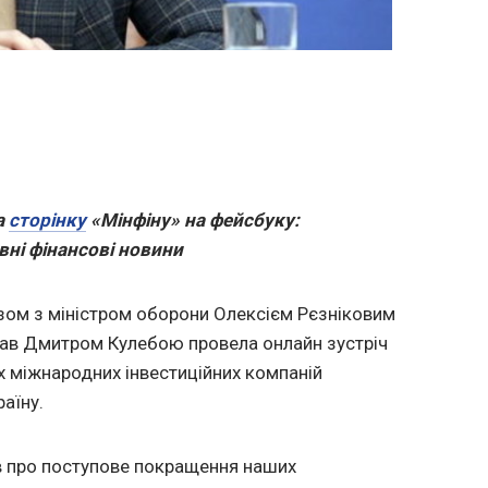
а
сторінку
«Мінфіну» на фейсбуку:
вні фінансові новини
азом з міністром оборони Олексієм Рєзніковим
рав Дмитром Кулебою провела онлайн зустріч
х міжнародних інвестиційних компаній
раїну.
в про поступове покращення наших