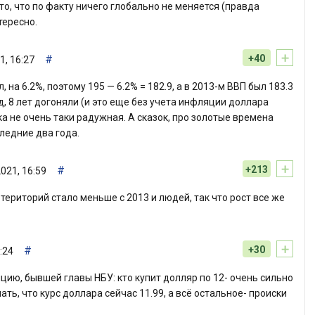
 то, что по факту ничего глобально не меняется (правда
тересно.
+
#
+40
1, 16:27
, на 6.2%, поэтому 195 — 6.2% = 182.9, а в 2013-м ВВП был 183.3
од, 8 лет догоняли (и это еще без учета инфляции доллара
нка не очень таки радужная. А сказок, про золотые времена
ледние два года.
+
#
+213
021, 16:59
и територий стало меньше с 2013 и людей, так что рост все же
+
#
+30
:24
ию, бывшей главы НБУ: кто купит долляр по 12- очень сильно
ать, что курс доллара сейчас 11.99, а всё остальное- происки