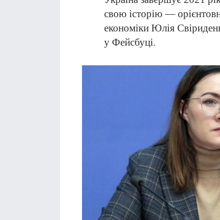
свою історію — орієнтовн
економіки Юлія Свіриде
у Фейсбуці.