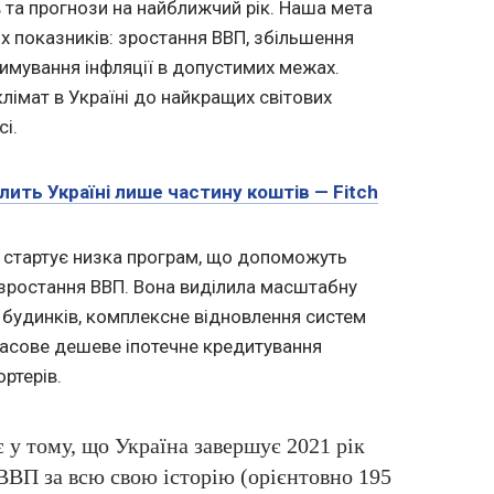
 та прогнози на найближчий рік. Наша мета
х показників: зростання ВВП, збільшення
имування інфляції в допустимих межах.
лімат в Україні до найкращих світових
сі.
ить Україні лише частину коштів — Fitch
2 стартує низка програм, що допоможуть
и зростання ВВП. Вона виділила масштабну
будинків, комплексне відновлення систем
масове дешеве іпотечне кредитування
ртерів.
 у тому, що Україна завершує 2021 рік
ВП за всю свою історію (орієнтовно 195