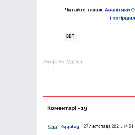
Читайте також:
Аналітики О
і погірши
ВВП
Джерело:
Мінфін
Коментарі -
19
27 листопада 2021, 14:51
044blog