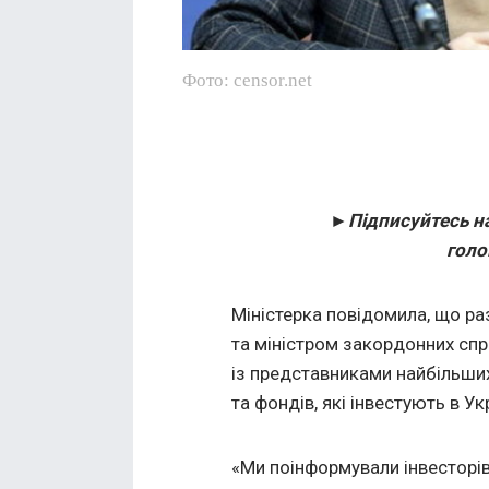
Фото: censor.net
►Підписуйтесь н
голо
Міністерка повідомила, що р
та міністром закордонних сп
із представниками найбільши
та фондів, які інвестують в Ук
«Ми поінформували інвесторі