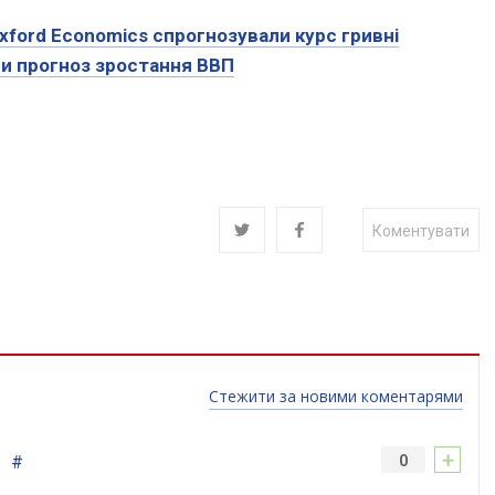
xford Economics спрогнозували курс гривні
ли прогноз зростання ВВП
Коментувати
Стежити за новими коментарями
+
#
0