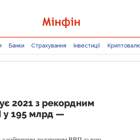
и
Банки
Страхування
Інвестиції
Криптовал
ує 2021 з рекордним
 у 195 млрд —
к з найвищим доларовим ВВП за всю