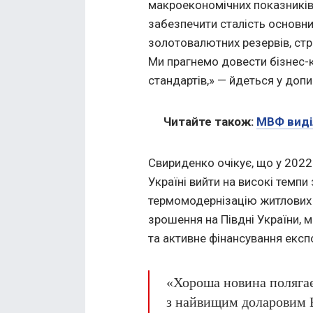
макроекономічних показників
забезпечити сталість основни
золотовалютних резервів, стр
Ми прагнемо довести бізнес-к
стандартів,» — йдеться у допи
Читайте також:
МВФ виділ
Свириденко очікує, що у 202
Україні вийти на високі темп
термомодернізацію житлових 
зрошення на Півдні України, 
та активне фінансування експо
«Хороша новина полягає
з найвищим доларовим В