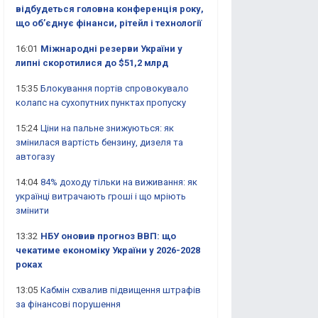
відбудеться головна конференція року,
що об’єднує фінанси, рітейл і технології
16:01
Міжнародні резерви України у
липні скоротилися до $51,2 млрд
15:35
Блокування портів спровокувало
колапс на сухопутних пунктах пропуску
15:24
Ціни на пальне знижуються: як
змінилася вартість бензину, дизеля та
автогазу
14:04
84% доходу тільки на виживання: як
українці витрачають гроші і що мріють
змінити
13:32
НБУ оновив прогноз ВВП: що
чекатиме економіку України у 2026-2028
роках
13:05
Кабмін схвалив підвищення штрафів
за фінансові порушення