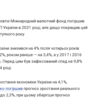
жовтні Міжнародний валютний фонд погіршив
П України в 2021 році, але дещо покращив цей
тупного року.
раїни знизився на 4% після чотирьох років
,2%, роком раніше — на 3,4%, а у 2017 і 2016
4%. Перед цим був зафіксований спад на 9,8%
4 році.
ростання економіки України на 4,1%,
зко погіршив
прогноз зростання реального
 до 2,3%, при цьому зберігши прогноз