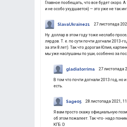
Главное пообещать, что все будет скоро. А
и не особо ухудшается) — это уже не так ин
27 листопада 202
SlavaUkraine21
Ну. доллар в этом году тоже неслабо просел
лярдов. Т. е. по сути почти догнали 2013-г
за эти 8 лет). Так что дорогая Юлия, карти
мы уже наслушаны по уши, особенно за пос
27 листопада 2
gladiatorrima
В том что почти догнали 2013 год, но 
есть.
28 листопада 2021, 11
Sage05
Я вам просто скажу официальную позиц
об этом пожалеет. Так что- надо поним
КГБ: D