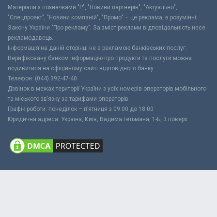
Матеріали з позначками "Р", "Новини партнерів", "Актуально",
"Спецпроект", "Новини компаній", "Промо" – це реклама, в розумінні
Закону України "Про рекламу". За зміст реклами відповідальність несе
рекламодавець.
Інформація на даній сторінці не є рекламою банківських послуг.
Верифіковану банком інформацію про продукти та послуги можна
подивитися на офіційному сайті відповідного банку.
Телефон: (044) 392-47-40
Дзвінок в межах території України з усіх номерів операторів мобільного
та міського зв’язку за тарифами операторів
Графік роботи: понеділок – п’ятниця з 09:00 до 18:00
Юридична адреса: Україна, Київ, Вадима Гетьмана, 1-Б, 3 поверх