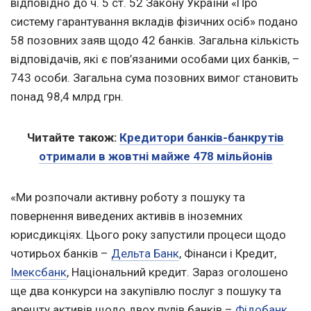
відповідно до ч. 5 ст. 52 Закону України «Про
систему гарантування вкладів фізичних осіб» подано
58 позовних заяв щодо 42 банків. Загальна кількість
відповідачів, які є пов’язаними особами цих банків, –
743 особи. Загальна сума позовних вимог становить
понад 98,4 млрд грн.
Читайте також:
Кредитори банків-банкрутів
отримали в жовтні майже 478 мільйонів
«Ми розпочали активну роботу з пошуку та
повернення виведених активів в іноземних
юрисдикціях. Цього року запустили процеси щодо
чотирьох банків –
Дельта Банк
, Фінанси і Кредит,
Імексбанк
, Національний кредит. Зараз оголошено
ще два конкурси на закупівлю послуг з пошуку та
арешту активів щодо двох пулів банків –
Фідобанк
,