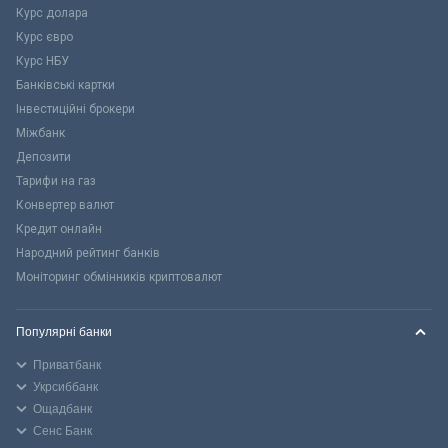
Курс долара
Курс євро
Курс НБУ
Банківські картки
Інвестиційні брокери
Міжбанк
Депозити
Тарифи на газ
Конвертер валют
Кредит онлайн
Народний рейтинг банків
Моніторинг обмінників криптовалют
Популярні банки
Приватбанк
Укрсиббанк
Ощадбанк
Сенс Банк