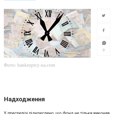
0
Фото: bankruptcy-ua.com
Надходження
У пресрелізі підкреслено, що Фонд не тільки виконав