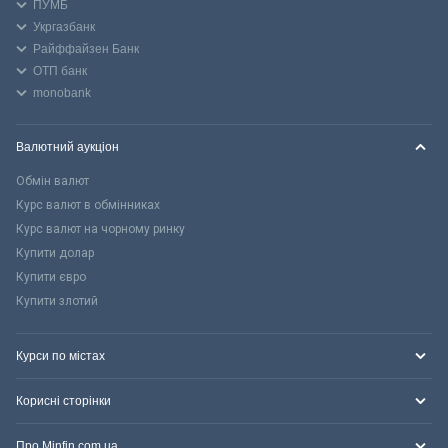
ПУМБ
Укргазбанк
Райффайзен Банк
ОТП банк
monobank
Валютний аукціон
Обмін валют
Курс валют в обмінниках
Курс валют на чорному ринку
Купити долар
Купити євро
Купити злотий
Курси по містах
Корисні сторінки
Про Minfin.com.ua