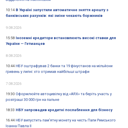
10:14
В Україні запустили автоматичне зняття арешту з
банківських рахунків: які зміни чекають боржників
9.08.2026
15:58
Іноземні кредитори встановлюють високі ставки для
України — Гетманцев
8.08.2026
10:44
НБУ оштрафував 2 банки та 19 фінустанов на мільйони
гривень у липні: хто отримав найбільші штрафи
7.08.2026
19:30
Оформлюйте автоцивілку від «ARX» та беріть участь у
розіграші 30 000 грн на пальне
18:33
НБУ запровадив кредитні послаблення для бізнесу
16:44
НБУ випустить пам'ятну монету на честь Папи Римського
Іоанна Павла II