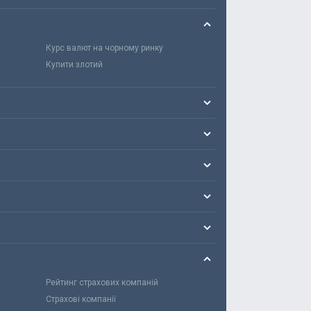
Курс валют на чорному ринку
Купити злотий
Рейтинг страхових компаній
Страхові компанії