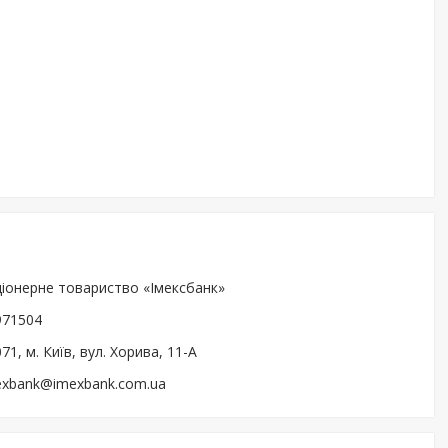
ціонерне товариство «Імексбанк»
971504
71, м. Київ, вул. Хорива, 11-А
exbank@imexbank.com.ua