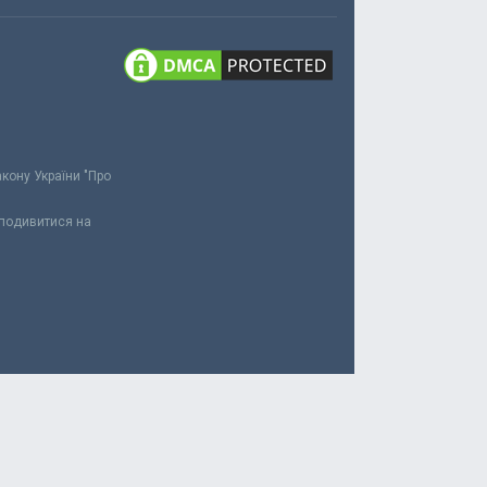
акону України "Про
 подивитися на