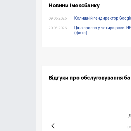
Новини Імексбанку
09.06.2026
Колишній гендиректор Google
20.05.2026
Ціна зросла у чотири рази: 
(фото)
Відгуки про обслуговування ба
вам следует
Д
с 22000, и мы
асскажу
B