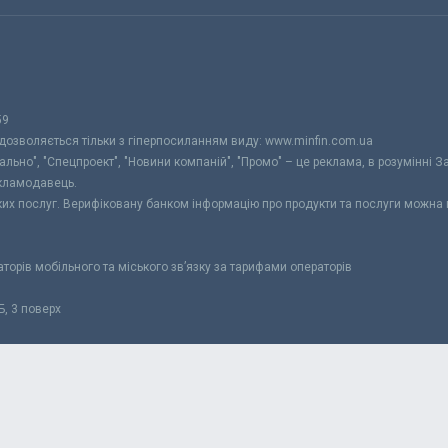
59
 дозволяється тільки з гіперпосиланням виду: www.minfin.com.ua
уально", "Спецпроект", "Новини компаній", "Промо" – це реклама, в розумінні З
екламодавець.
ьких послуг. Верифіковану банком інформацію про продукти та послуги можна
раторів мобільного та міського зв’язку за тарифами операторів
Б, 3 поверх