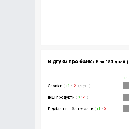
..
Відгуки про банк
( 5 за 180 дней )
Поз
Сервіси
(
+1
/
-2
відгуків)
Інші продукти
(
0
/
-1
)
Відділення і банкомати
(
+1
/
0
)