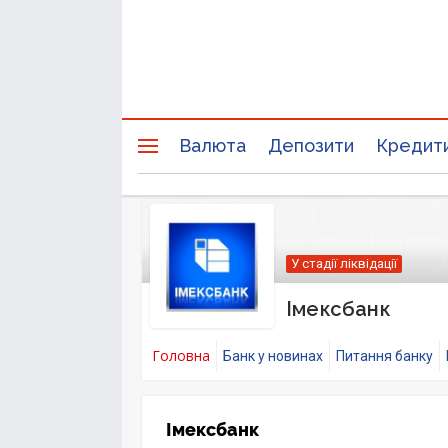
Валюта
Депозити
Кредит
У стадії ліквідації
Імексбанк
Головна
Банк у новинах
Питання банку
Імексбанк