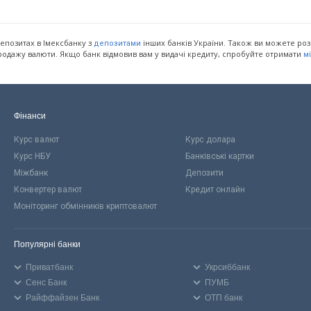
депозитах в Імексбанку з
інших банків України. Також ви можете роз
депозитами
продажу валюти. Якщо банк відмовив вам у видачі кредиту, спробуйте отримати
м
Фінанси
Курс валют
Курс долара
Курс НБУ
Банківські картки
Міжбанк
Депозити
Конвертер валют
Кредит онлайн
Моніторинг обмінників криптовалют
Популярні банки
Приватбанк
Укрсиббанк
Сенс Банк
ПУМБ
Райффайзен Банк
ОТП банк