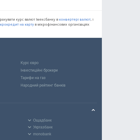
рахувати курс валют Імексбанку в
, і
конвертері валют
в мікрофінансових організаціях
ікрокредит на карту
Курс євро
Інвестиційні брокери
Тарифи на газ
Народний рейтинг банків
Ощадбанк
Укргазбанк
monobank