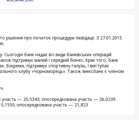
ято рішення про початок процедури ліквідації. З 27.01.2015
ю.
. Сьогодні банк надає всі види банківських операцій
акож підтримує малий і середній бізнес. Крім того, банк
х. Зокрема, підтримує спортивну галузь, і виступає
ольного клубу «Чорноморець». Також Імексбанк є членом
ч.
а участь — 20,5343; опосередкована участь — 26,0239.
— 0,1550; опосередкована участь — 21,823