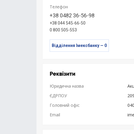
Телефон
+38 0482 36-56-98
+38 044 545-66-50
0 800 505-553
Відділення Імексбанку — 0
Реквізити
Юридична назва
Ак
ЄДРПОУ
20
Головний офіс
040
Email
im