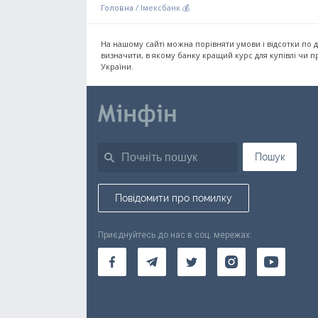
/
Імексбанк 💰
Головна
На нашому сайті можна порівняти умови і відсотки по 
визначити, в якому банку кращий курс для купівлі чи 
України.
Пошук
Повідомити про помилку
Приєднуйтесь до нас в соц. мережах: