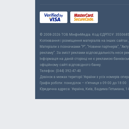
© 2008-2026 ТОВ МiнфiнМедiа. Код ЄДРПОУ: 355068
Копіювання і розміщення матеріалів на інших сайтах
Матеріали з позначками "Р", "Новини партнерів", "Акт
рекламу". За зміст реклами відповідальність несе р
Інформація на даній сторінці не є рекламою банківс
офіційному сайті відповідного банку.
Телефон: (044) 392-47-40
Дзвінок в межах території України з усіх номерів опе
Графік роботи: понеділок – п’ятниця з 09:00 до 18:00
Юридична адреса: Україна, Київ, Вадима Гетьмана, 1-