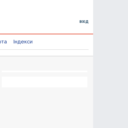
ВХІД
юта
Індекси