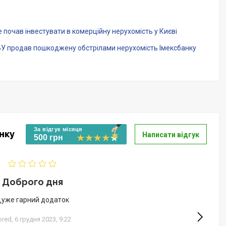
 почав інвестувати в комерційну нерухомість у Києві
НБУ продав пошкоджену обстрілами нерухомість Імексбанку
За відгук місяця
нку
Написати відгук
500 грн
Доброго дня
уже гарний додаток
ored,
6 грудня 2023, 9:22