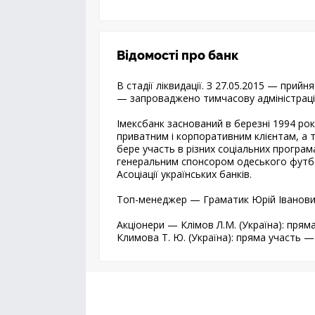
Відомості про банк
В стадії ліквидації. З 27.05.2015 — прийн
— запроваджено тимчасову адміністраці
Імексбанк заснований в березні 1994 року
приватним і корпоративним клієнтам, а т
бере участь в різних соціальних програма
генеральним спонсором одеського футб
Асоціації українських банків.
Топ-менеджер — Граматик Юрій Іванови
Акціонери — Клімов Л.М. (Україна): прям
Климова Т. Ю. (Україна): пряма участь 