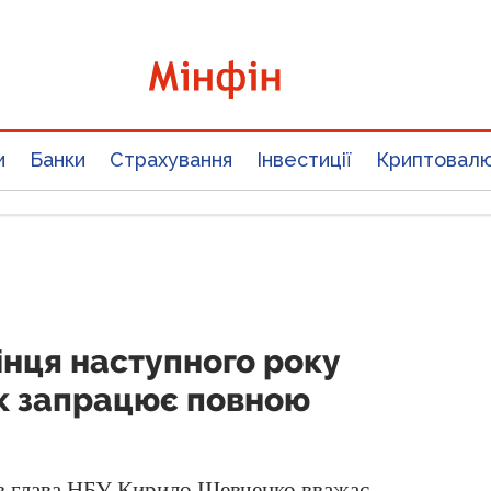
и
Банки
Страхування
Інвестиції
Криптовал
інця наступного року
к запрацює повною
ів глава НБУ Кирило Шевченко вважає