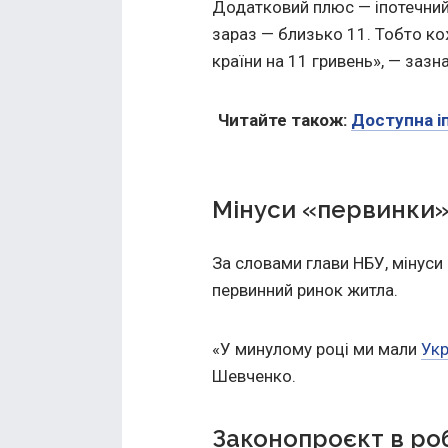
Додатковий плюс — іпотечний м
зараз — близько 11. Тобто ко
країни на 11 гривень», — зазна
Читайте також:
Доступна і
Мінуси «первинки
За словами глави НБУ, мінуси
первинний ринок житла.
«У минулому році ми мали
Ук
Шевченко.
Законопроєкт в ро