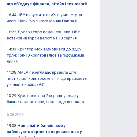
що об’єднує фінанси, рітейл і технології
16:44
НБУ випустить пам'ятну монету на
честь Папи Римського Іоанна Павла II
16:22
Долар і євро подешевшали: НБУ
встановив курси валют на 10 серпня
14:33
Крипторинок відновився до $2,29
трлн: Топ-10 криптовалют за підсумками
липня
11:38
AMLA переглядає правила для
платіжних і криптокомпаній, що працюють
у кількох країнах ЄС
10:29
Курс валют на 7 серпня: долар у
банках подорожчав, євро подешевшало
6.08.2026
19:38
Нові ліміти банків: кому
заблокують картки та перекази вже у