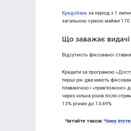
Кредобанк
за період з 1 липн
загальною сумою майже 170 
Що заважає видачі 
Відсутність фіксованої ставк
Кредити за програмою «Досту
перші рік-два мають фіксовану
плаваючою і «прив'язаною» д
через кілька років після отри
13% річних до 13,49%.
Читайте також:
Чому іпоте