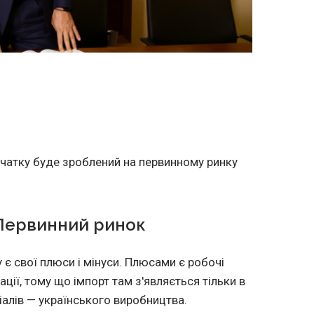
очатку буде зроблений на первинному ринку
 Первинний ринок
 є свої плюси і мінуси. Плюсами є робочі
ації, тому що імпорт там з'являється тільки в
іалів — українського виробництва.