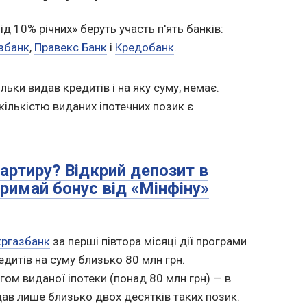
д 10% річних» беруть участь п'ять банків:
збанк
,
Правекс Банк
і
Кредобанк
.
ільки видав кредитів і на яку суму, немає.
кількістю виданих іпотечних позик є
артиру? Відкрий депозит в
тримай бонус від «Мінфіну»
кргазбанк
за перші півтора місяці дії програми
едитів на суму близько 80 млн грн.
гом виданої іпотеки (понад 80 млн грн) — в
дав лише близько двох десятків таких позик.