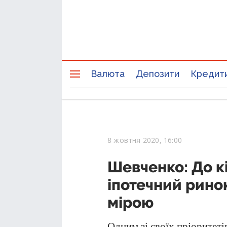
Валюта
Депозити
Кредит
8 жовтня 2020, 16:00
Шевченко: До к
іпотечний рино
мірою
Одним зі своїх пріоритет