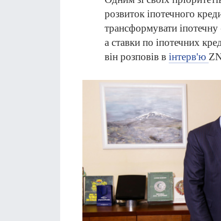
розвиток іпотечного креди
трансформувати іпотечну 
а ставки по іпотечних кр
він розповів в
інтерв'ю
ZN