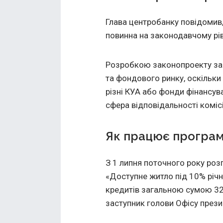
Глава центробанку повідомив,
повинна на законодавчому рів
Розробкою законопроекту зайн
та фондового ринку, оскільки
різні КУА або фонди фінансув
сфера відповідальності комісі
Як працює програм
З 1 липня поточного року ро
«Доступне житло під 10% річн
кредитів загальною сумою 329
заступник голови Офісу прези