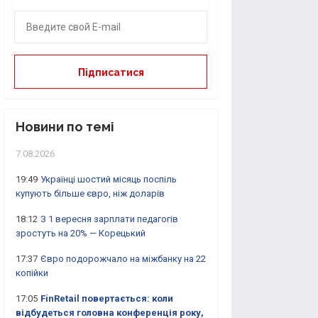
Новини по темі
7.08.2026
19:49
Українці шостий місяць поспіль
купують більше євро, ніж доларів
18:12
З 1 вересня зарплати педагогів
зростуть на 20% — Корецький
17:37
Євро подорожчало на міжбанку на 22
копійки
17:05
FinRetail повертається: коли
відбудеться головна конференція року,