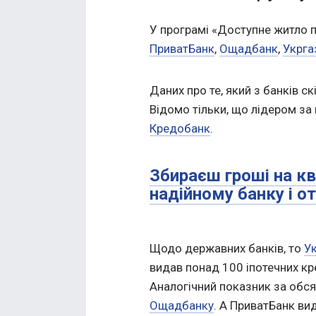
У програмі «Доступне житло пі
ПриватБанк
,
Ощадбанк
,
Укрга
Даних про те, який з банків ск
Відомо тільки, що лідером за 
Кредобанк
.
Збираєш гроші на кв
надійному банку і о
Щодо державних банків, то
У
видав понад 100 іпотечних кр
Аналогічний показник за обся
Ощадбанку
. А ПриватБанк ви