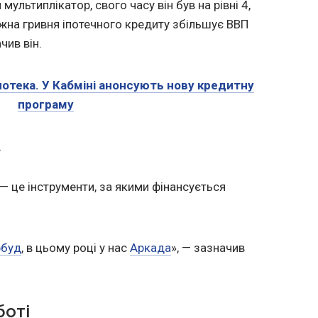
ультиплікатор, свого часу він був на рівні 4,
жна гривня іпотечного кредиту збільшує ВВП
чив він.
потека. У Кабміні анонсують нову кредитну
програму
»
 — це інструменти, за якими фінансується
рбуд
, в цьому році у нас
Аркада
», — зазначив
боті