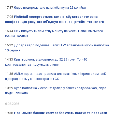
17:37
Євро подорожчало на міжбанку на 22 копійки
17:05
FinRetail повертається: коли відбудеться головна
конференція року, що об’єднує фінанси, рітейл і технології
16:44
НБУ випустить пам'ятну монету на честь Папи Римського
Іоанна Павла II
16:22
Долар і євро подешевшали: НБУ встановив курси валют на
10 серпня
14:33
Крипторинок відновився до $2,29 трлн: Топ-10
криптовалют за підсумками липня
11:38
AMLA переглядає правила для платіжних і криптокомпаній,
що працюють у кількох країнах ЄС
10:29
Курс валют на 7 серпня: долар у банках подорожчав, євро
подешевшало
6.08.2026
19:38
Нові ліміти банків: кому заблокують картки та перекази