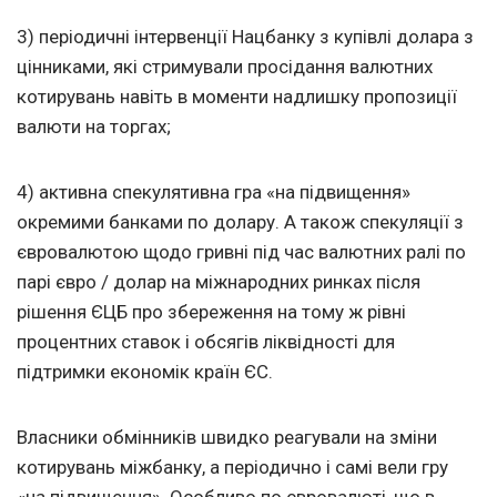
3) періодичні інтервенції Нацбанку з купівлі долара з
цінниками, які стримували просідання валютних
котирувань навіть в моменти надлишку пропозиції
валюти на торгах;
4) активна спекулятивна гра «на підвищення»
окремими банками по долару. А також спекуляції з
євровалютою щодо гривні під час валютних ралі по
парі євро / долар на міжнародних ринках після
рішення ЄЦБ про збереження на тому ж рівні
процентних ставок і обсягів ліквідності для
підтримки економік країн ЄС.
Власники обмінників швидко реагували на зміни
котирувань міжбанку, а періодично і самі вели гру