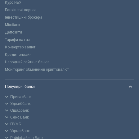
Курс НБУ
Банківські картки
Інвестиційні брокери
Міжбанк
Депозити
Тарифи на газ
Конвертер валют
Кредит онлайн
Народний рейтинг банків
Моніторинг обмінників криптовалют
Популярні банки
Приватбанк
Укрсиббанк
Ощадбанк
Сенс Банк
ПУМБ
Укргазбанк
Райффайзен Банк