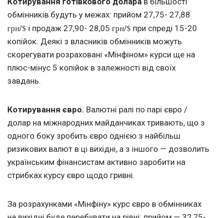
Котирування готівкового долара
в більшості
обмінників будуть у межах: прийом 27,75- 27,88
грн/$
грн/$ 
і продаж 27,90- 28,05
при спреді 15-20
копійок. Деякі з власників обмінників можуть
скорегувати розраховані «Мінфіном» курси ще на
плюс-мінус 5 копійок в залежності від своїх
завдань.
Котирування євро.
Валютні ралі по парі євро /
долар на міжнародних майданчиках тривають, що з
одного боку зробить євро однією з найбільш
ризикових валют в ці вихідні, а з іншого — дозволить
українським фінансистам активно заробити на
стрибках курсу євро щодо гривні.
За розрахунками «Мінфіну» курс євро в обмінниках
на вихідні буде перебувати на рівні: прийом — 32,75-