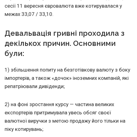
сесії 11 вересня євровалюта вже котирувалася у
межах 33,07 / 33,10.
Девальвація гривні проходила з
декількох причин. Основними
були:
1) збільшення попиту на безготівкову валюту з боку
імпортерів, а також «дочок» іноземних компаній, які
репатріювали дивіденди;
2) на фоні зростання курсу — частина великих
експортерів притримувала увесь обсяг своєї
валютної виручки з метою продажу його тільки на
піку котирувань;