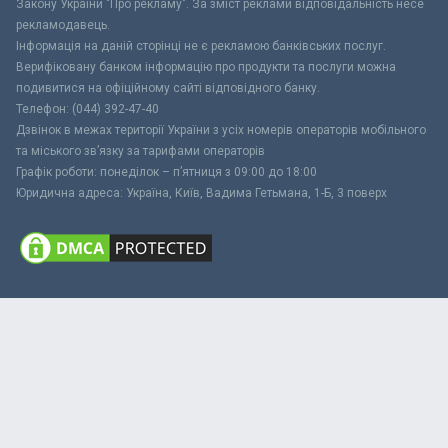
Закону України "Про рекламу". За зміст реклами відповідальність несе
рекламодавець.
Інформація на даній сторінці не є рекламою банківських послуг.
Верифіковану банком інформацію про продукти та послуги можна
подивитися на офіційному сайті відповідного банку.
Телефон: (044) 392-47-40
Дзвінок в межах території України з усіх номерів операторів мобільного
та міського зв’язку за тарифами операторів
Графік роботи: понеділок – п’ятниця з 09:00 до 18:00
Юридична адреса: Україна, Київ, Вадима Гетьмана, 1-Б, 3 поверх