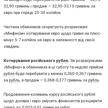
32,90 гривень і продаж — 32,95-33,10 гривень за
євро при спреді 20-30 копійок.
Частина обмінників скорегують розраховані
«Мінфіном» котирування євро щодо гривні на плюс-
мінус 5-7 копійок на євро в залежності від своїх
завдань.
Котирування російського
рубля
.
За розрахунками
«Мінфіну» в обмінниках в ці суботу та неділю прийом
рубля
буде перебувати у межах 0,360-0,367 гривень
за
рубль
, а продаж — 0,368-0,377 гривень за
рубль
.
Продовження коливань курсу російського рубля
щодо долара і євро змусить фінансистів розширити
спред до 0,003-0,01 гривні на рублі.