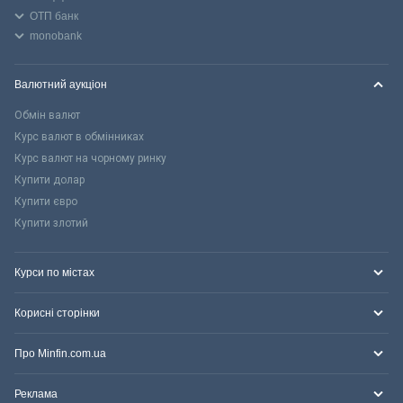
ОТП банк
monobank
Валютний аукціон
Обмін валют
Курс валют в обмінниках
Курс валют на чорному ринку
Купити долар
Купити євро
Купити злотий
Курси по містах
Корисні сторінки
Про Minfin.com.ua
Реклама