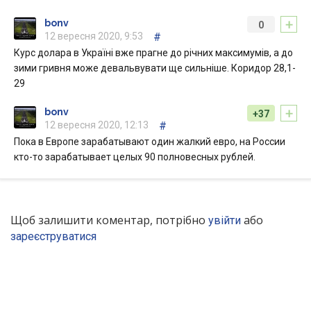
+
bonv
0
12 вересня 2020, 9:53
#
Курс долара в Україні вже прагне до річних максимумів, а до
зими гривня може девальвувати ще сильніше. Коридор 28,1-
29
+
bonv
+37
12 вересня 2020, 12:13
#
Пока в Европе зарабатывают один жалкий евро, на России
кто-то зарабатывает целых 90 полновесных рублей.
Щоб залишити коментар, потрібно
або
увійти
зареєструватися