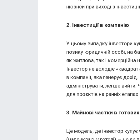
нюанси при виході з інвестиції
2. Інвестиції в компанію
У цьому випадку інвестори к
позику юридичній особі, на ба
як житлова, так і комерційна 
Інвестор не володіє «квадра
в компанії, яка генерує дохід
адмініструвати, легше вийти.
для проєктів на ранніх етапах
3. Майнові частки в готови
Це модель, де інвестор купує
(наприклад, у готелі) — не як 