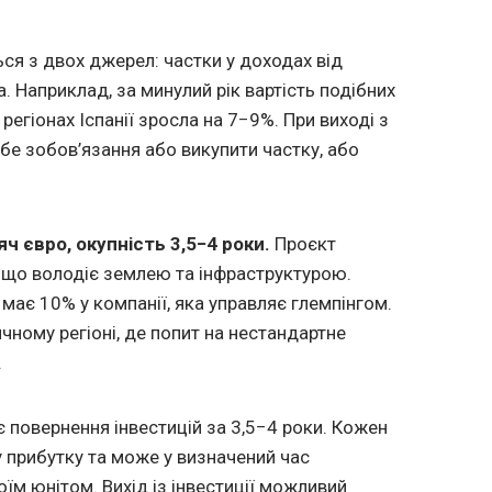
ся з двох джерел: частки у доходах від
а. Наприклад, за минулий рік вартість подібних
регіонах Іспанії зросла на 7−9%. При виході з
ебе зобов’язання або викупити частку, або
яч євро, окупність 3,5−4 роки.
Проєкт
 що володіє землею та інфраструктурою.
має 10% у компанії, яка управляє глемпінгом.
чному регіоні, де попит на нестандартне
.
повернення інвестицій за 3,5−4 роки. Кожен
 прибутку та може у визначений час
їм юнітом. Вихід із інвестиції можливий