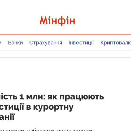
и
Банки
Страхування
Інвестиції
Криптовал
мість 1 млн: як працюють
стиції в курортну
анії
нерухомість набирають популярності