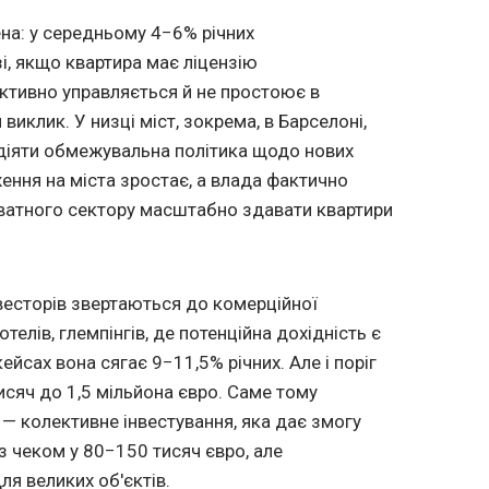
на: у середньому 4−6% річних
зі, якщо квартира має ліцензію
ктивно управляється й не простоює в
виклик. У низці міст, зокрема, в Барселоні,
є діяти обмежувальна політика щодо нових
ження на міста зростає, а влада фактично
ватного сектору масштабно здавати квартири
нвесторів звертаються до комерційної
отелів, глемпінгів, де потенційна дохідність є
йсах вона сягає 9−11,5% річних. Але і поріг
исяч до 1,5 мільйона євро. Саме тому
— колективне інвестування, яка дає змогу
з чеком у 80−150 тисяч євро, але
ля великих об'єктів.