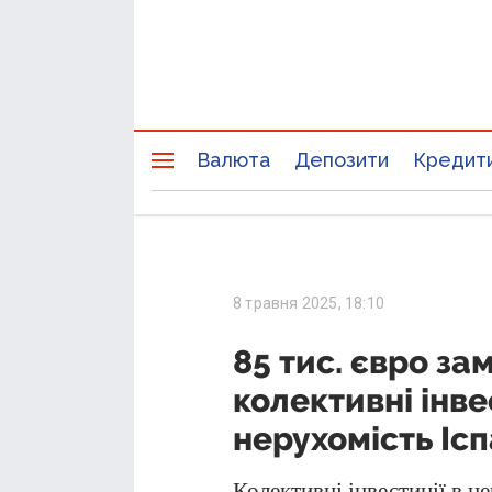
Валюта
Депозити
Кредит
8 травня 2025, 18:10
85 тис. євро за
колективні інве
нерухомість Ісп
Колективні інвестиції в 