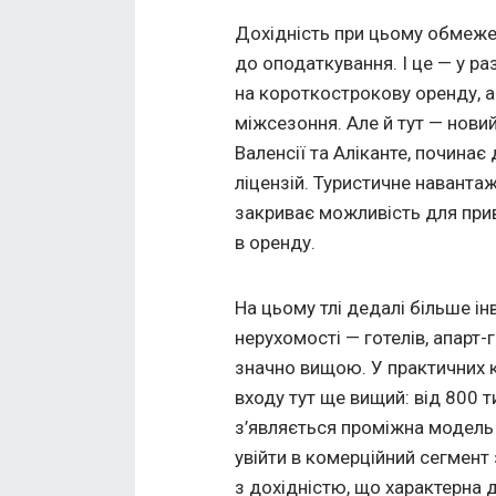
Дохідність при цьому обмеже
до оподаткування. І це — у ра
на короткострокову оренду, а
міжсезоння. Але й тут — новий 
Валенсії та Аліканте, почина
ліцензій. Туристичне наванта
закриває можливість для при
в оренду.
На цьому тлі дедалі більше і
нерухомості — готелів, апарт-г
значно вищою. У практичних ке
входу тут ще вищий: від 800 т
з’являється проміжна модель 
увійти в комерційний сегмент 
з дохідністю, що характерна д