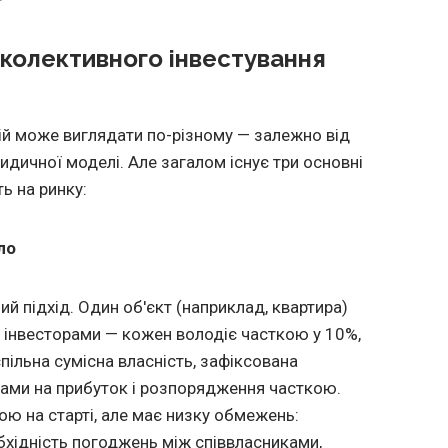
 колективного інвестування
ій може виглядати по-різному — залежно від
идичної моделі. Але загалом існує три основні
ь на ринку:
ло
й підхід. Один об'єкт (наприклад, квартира)
 інвесторами — кожен володіє часткою у 10%,
пільна сумісна власність, зафіксована
авами на прибуток і розпорядження часткою.
ю на старті, але має низку обмежень:
бхідність погоджень між співвласниками,