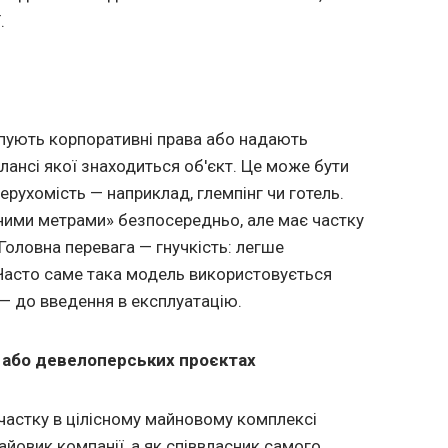
.
упують корпоративні права або надають
лансі якої знаходиться об'єкт. Це може бути
нерухомість — наприклад, глемпінг чи готель.
тними метрами» безпосередньо, але має частку
. Головна перевага — гнучкість: легше
 Часто саме така модель використовується
 — до введення в експлуатацію.
х або девелоперських проєктах
 частку в цілісному майновому комплексі
пайовик компанії, а як співвласник самого