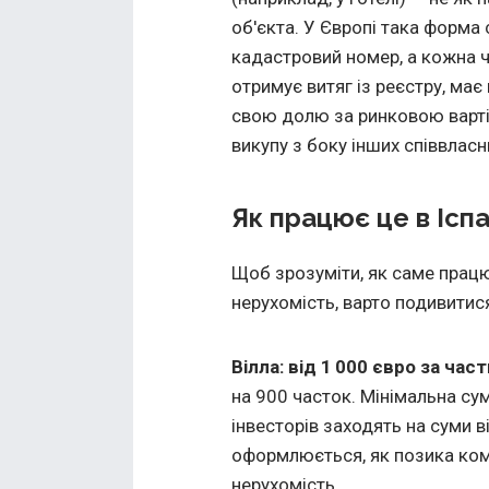
об'єкта. У Європі така форма
кадастровий номер, а кожна 
отримує витяг із реєстру, ма
свою долю за ринковою варт
викупу з боку інших співвласн
Як працює це в Іспа
Щоб зрозуміти, як саме працю
нерухомість, варто подивитис
Вілла: від 1 000 євро за част
на 900 часток. Мінімальна сум
інвесторів заходять на суми в
оформлюється, як позика комп
нерухомість.