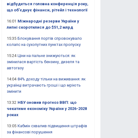
відбудеться головна конференція року,
що об’єднує фінанси, рітейл і технології
16:01
Міжнародні резерви України у
липні скоротилися до $51,2 млрд
15:35
Блокування портів спровокувало
колапс на сухопутних пунктах пропуску
15:24
Ціни на пальне знижуються: як
змінилася вартість бензину, дизеля та
автогазу
14:04
84% доходу тільки на виживання: як
українці витрачають гроші і що мріють
змінити
13:32
НБУ оновив прогноз ВВП: що
чекатиме економіку України у 2026-2028
роках
13:05
Кабмін схвалив підвищення штрафів
за фінансові порушення