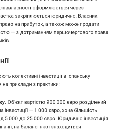
 співвласності оформлюється через
частка закріплюється юридично. Власник
є право на прибуток, а також може продати
істю — з дотриманням першочергового права
иків.
нії
ють колективні інвестиції в іспанську
я на приклади з практики:
ку.
Об'єкт вартістю 900 000 євро розділений
а інвестиції — 1 000 євро, хоча більшість
ід 5 000 до 25 000 євро. Юридично інвестиція
анії, на балансі якої знаходиться