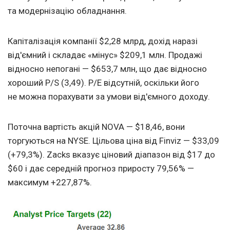
та модернізацію обладнання.
Капіталізація компанії $2,28 млрд, дохід наразі
від'ємний і складає «мінус» $209,1 млн. Продажі
відносно непогані — $653,7 млн, що дає відносно
хороший P/S (3,49). P/E відсутній, оскільки його
не можна порахувати за умови від'ємного доходу.
Поточна вартість акцій NOVA — $18,46, вони
торгуються на NYSE. Цільова ціна від Finviz — $33,09
(+79,3%). Zacks вказує ціновий діапазон від $17 до
$60 і дає середній прогноз приросту 79,56% —
максимум +227,87%.