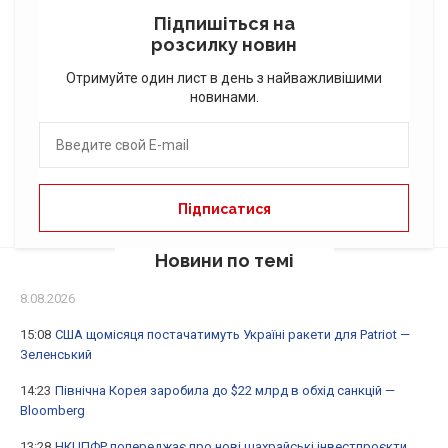
Підпишіться на
розсилку новин
Отримуйте один лист в день з найважливішими
новинами.
Новини по темі
8.08.2026
15:08
США щомісяця постачатимуть Україні ракети для Patriot —
Зеленський
14:23
Північна Корея заробила до $22 млрд в обхід санкцій —
Bloomberg
13:28
НКЦПФР попереджає про нові шахрайські інвестпроєкти