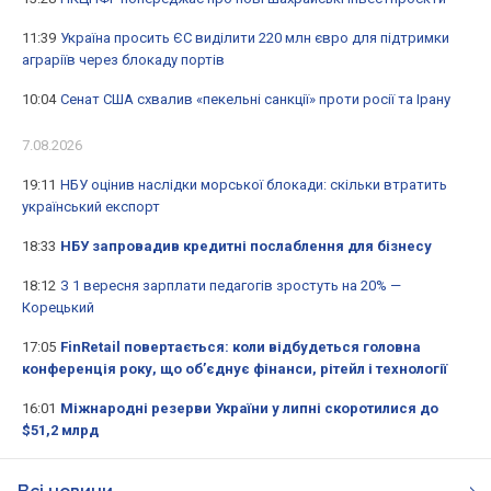
11:39
Україна просить ЄС виділити 220 млн євро для підтримки
аграріїв через блокаду портів
10:04
Сенат США схвалив «пекельні санкції» проти росії та Ірану
7.08.2026
19:11
НБУ оцінив наслідки морської блокади: скільки втратить
український експорт
18:33
НБУ запровадив кредитні послаблення для бізнесу
18:12
З 1 вересня зарплати педагогів зростуть на 20% —
Корецький
17:05
FinRetail повертається: коли відбудеться головна
конференція року, що об’єднує фінанси, рітейл і технології
16:01
Міжнародні резерви України у липні скоротилися до
$51,2 млрд