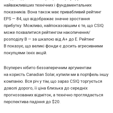
найважливіших технічних і фундаментальних
показників. Вона також має привабливий рейтинг
EPS — 84, що відображає значне зростання
прибутку. Можливо, найпоказовішим є те, що СSIQ
може похвалитися рейтингом накопичення/
розподілу B — за шкалою від A+ до E. Рейтинг
B показує, що великі фонди є досить агресивними
покупцями їхніх акцій.
Всупереч нібито беззаперечним аргументам
на користь Canadian Solar, купили ми в портфель іншу
компанію. Вся річ у тім, що зараз СSIQ торгується
доволі дорого, її ціна близька до середніх
прогнозованих відміток, а технічно проглядається
перспектива падіння до $20.