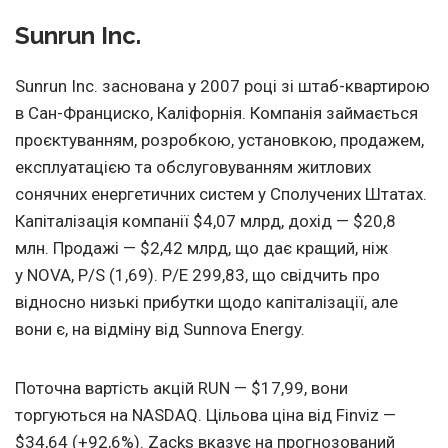
Sunrun Inc.
Sunrun Inc. заснована у 2007 році зі штаб-квартирою
в Сан-Франциско, Каліфорнія. Компанія займається
проєктуванням, розробкою, установкою, продажем,
експлуатацією та обслуговуванням житлових
сонячних енергетичних систем у Сполучених Штатах.
Капіталізація компанії $4,07 млрд, дохід — $20,8
млн. Продажі — $2,42 млрд, що дає кращий, ніж
у NOVA, P/S (1,69). P/E 299,83, що свідчить про
відносно низькі прибутки щодо капіталізації, але
вони є, на відміну від Sunnova Energy.
Поточна вартість акцій RUN — $17,99, вони
торгуються на NASDAQ. Цільова ціна від Finviz —
$34,64 (+92,6%). Zacks вказує на прогнозований