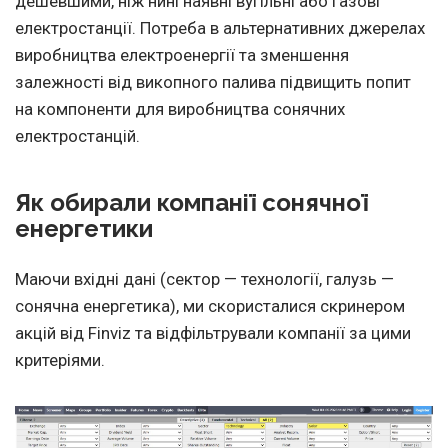
дешевшими, ніж нині наявні вугільні або газові
електростанції. Потреба в альтернативних джерелах
виробництва електроенергії та зменшення
залежності від викопного палива підвищить попит
на компоненти для виробництва сонячних
електростанцій.
Як обирали компанії сонячної
енергетики
Маючи вхідні дані (сектор — технології, галузь —
сонячна енергетика), ми скористалися скринером
акцій від Finviz та відфільтрували компанії за цими
критеріями.