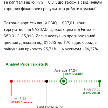
за капіталізацію. P/S — 0,31, що також є свідченням
хороших фінансових результатів роботи компанії.
Поточна вартість акцій CSIQ — $37,01, вони
торгуються на NASDAQ. Цільова ціна від Finviz —
$50,31 (+35,9%). Zacks вказує на прогнозований
ціновий діапазон від $16,43 до $70, і дає середні
очікування приросту 25,71% — максимум +86,27%.