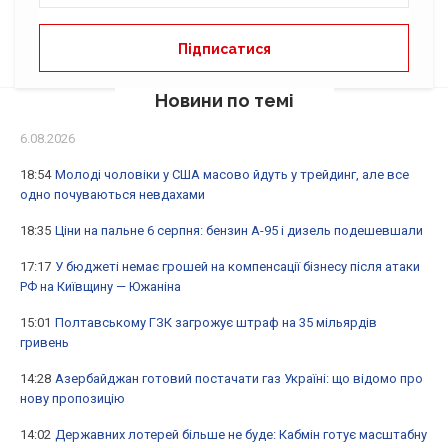
Новини по темі
6.08.2026
18:54
Молоді чоловіки у США масово йдуть у трейдинг, але все
одно почуваються невдахами
18:35
Ціни на пальне 6 серпня: бензин А-95 і дизель подешевшали
17:17
У бюджеті немає грошей на компенсації бізнесу після атаки
РФ на Київщину — Южаніна
15:01
Полтавському ГЗК загрожує штраф на 35 мільярдів
гривень
14:28
Азербайджан готовий постачати газ Україні: що відомо про
нову пропозицію
14:02
Державних лотерей більше не буде: Кабмін готує масштабну