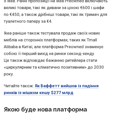
з Ikea. Ранні пропозиції на Ikea Preowned включають
великі товари, такі як дивани за ціною €600 і шафи
по €450, а також дрібніші товари, такі як тримач для
туалетного паперу за €4.
Ikea раніше також тестувала продаж своїх нових
меблів на сторонніх платформах, таких як Tmall
Alibaba в Китаї, але платформа Preowned знаменує
собою її перший вихід на ринки секонд-хенду.
Це також відповідає бажанню ритейлера стати
«циркулярним та кліматично позитивним» до 2030
року.
Читайте також:
Як Баффетт вийшов із падіння
ринків із мішком кешу $277 млрд
Якою буде нова платформа