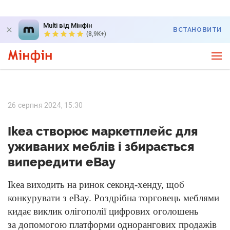
Multi від Мінфін
ВСТАНОВИТИ
(8,9K+)
26 серпня 2024, 15:30
Ikea створює маркетплейс для
уживаних меблів і збирається
випередити eBay
Ikea виходить на ринок секонд-хенду, щоб
конкурувати з eBay. Роздрібна торговець меблями
кидає виклик олігополії цифрових оголошень
за допомогою платформи однорангових продажів