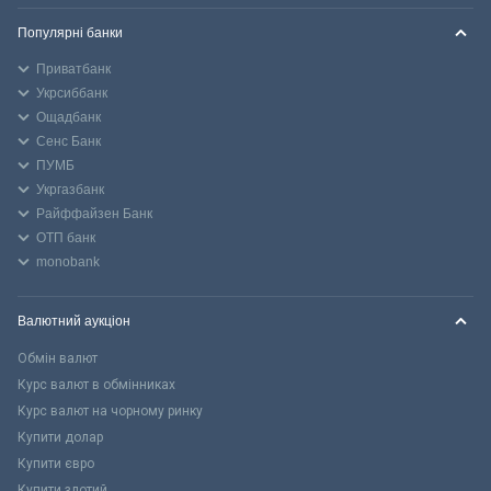
Популярні банки
Приватбанк
Укрсиббанк
Ощадбанк
Сенс Банк
ПУМБ
Укргазбанк
Райффайзен Банк
ОТП банк
monobank
Валютний аукціон
Обмін валют
Курс валют в обмінниках
Курс валют на чорному ринку
Купити долар
Купити євро
Купити злотий