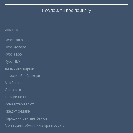
Повідомити про помилку
Фінанси
Курс валют
Курс долара
Курс євро
Курс НБУ
Банківські картки
Інвестиційні брокери
Міжбанк
Депозити
Тарифи на газ
Конвертер валют
Кредит онлайн
Народний рейтинг банків
Моніторинг обмінників криптовалют