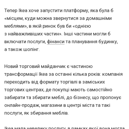
Тепер Ikea хоче запустити платформу, яка була б
«місцем, куди можна звернутися за домашніми
меблями», в якій ринок був би «однією
з найважливіших частин». Інші частини могли б
включати послуги,
фінанси
та планування будинку,
а також шопінг.
Новий торговий майданчик є частиною
трансформації Ikea за останні кілька років: компанія
переходить від формату торгівлі в заміських
торгових центрах, де покупці мають самостійно
забирати та збирати меблі, до бізнесу, що пропонує
онлайн-продаж, магазини в центрі міста та такі
послуги, як збирання меблів.
Ikea мала невелику послугу, в рамках якої вона могла