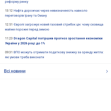
реформу ринку
13:12
Нафта дорожчає через невизначеність навколо
переговорів Ірану та Оману
12:51
Європі загрожує новий газовий стрибок цін: чому сховища
майже порожні перед зимою
11:23
Dragon Capital погіршив прогноз зростання економіки
України у 2026 році до 1%
09:31
ВПО можуть отримати податкову знижку за оренду житла:
які умови треба виконати
Всі новини