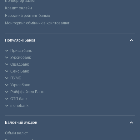
Конвертер валют
Кредит онлайн
Народний рейтинг банків
Моніторинг обмінників криптовалют
Популярні банки
Приватбанк
Укрсиббанк
Ощадбанк
Сенс Банк
ПУМБ
Укргазбанк
Райффайзен Банк
ОТП банк
monobank
Валютний аукціон
Обмін валют