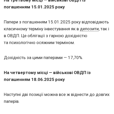
На третьому місці — військові ОВДП із
погашенням
15.01.2025
року
Папери з погашенням
15.01.2025
року відповідають
класичному терміну інвестування як в
депозити
, так і
в ОВДП. Це облігації з гарною дохідністю
та психологічно осяжним терміном.
Дохідність за цими паперами — 17,70%.
На четвертому місці — військові ОВДП із
погашенням
18.06.2025
року
Наступні дві позиції можна все ж віднести до довгих
паперів.