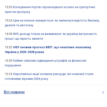
15:35
Блокування портів спровокувало колапс на сухопутних
пунктах пропуску
15:24
Ціни на пальне знижуються: як змінилася вартість бензину,
дизеля та автогазу
14:04
84% доходу тільки на виживання: як українці витрачають
гроші і що мріють змінити
13:32
НБУ оновив прогноз ВВП: що чекатиме економіку
України у 2026-2028 роках
13:05
Кабмін схвалив підвищення штрафів за фінансові
порушення
12:24
Європейські акції оновили рекорди: які компанії стали
головними зірками 2026 року
Всі новини