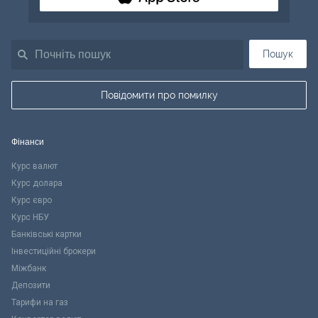
Пошук
Повідомити про помилку
Фінанси
Курс валют
Курс долара
Курс євро
Курс НБУ
Банківські картки
Інвестиційні брокери
Міжбанк
Депозити
Тарифи на газ