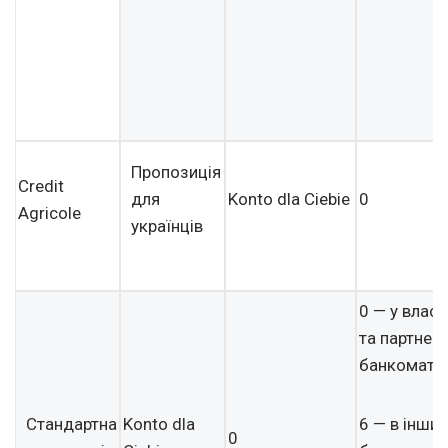
Пропозиція
Credit
для
Konto dla Ciebie
0
Agricole
українців
0 — у власн
та партнер
банкомата
Стандартна
Konto dla
6 — в інших
0