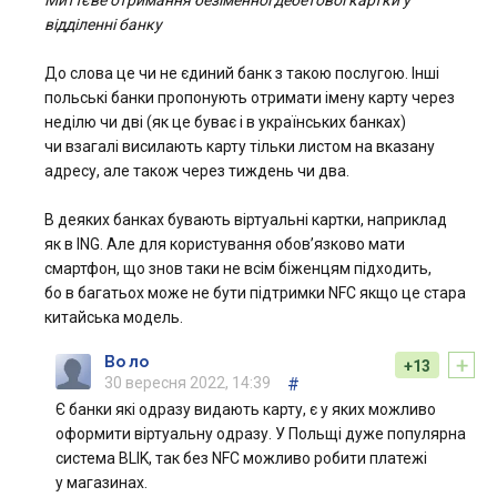
Миттєве отримання безіменної дебетової картки у
відділенні банку
До слова це чи не єдиний банк з такою послугою. Інші
польські банки пропонують отримати імену карту через
неділю чи дві (як це буває і в українських банках)
чи взагалі висилають карту тільки листом на вказану
адресу, але також через тиждень чи два.
В деяких банках бувають віртуальні картки, наприклад
як в ING. Але для користування обов’язково мати
смартфон, що знов таки не всім біженцям підходить,
бо в багатьох може не бути підтримки NFC якщо це стара
китайська модель.
+
Во ло
+13
30 вересня 2022, 14:39
#
Є банки які одразу видають карту, є у яких можливо
оформити віртуальну одразу. У Польщі дуже популярна
система BLIK, так без NFC можливо робити платежі
у магазинах.