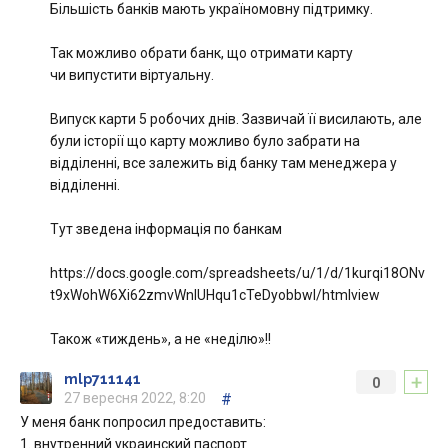
Більшість банків мають україномовну підтримку.
Так можливо обрати банк, що отримати карту
чи випустити віртуальну.
Випуск карти 5 робочих днів. Зазвичай її висилають, але
були історії що карту можливо було забрати на
відділенні, все залежить від банку там менеджера у
відділенні.
Тут зведена інформація по банкам
https://docs.google.com/spreadsheets/u/1/d/1kurqi18ONv
t9xWohW6Xi62zmvWnlUHqu1cTeDyobbwI/htmlview
Також «тиждень», а не «неділю»!!
+
mlp711141
0
27 вересня 2022, 8:20
#
У меня банк попросил предоставить:
1. внутренний украинский паспорт