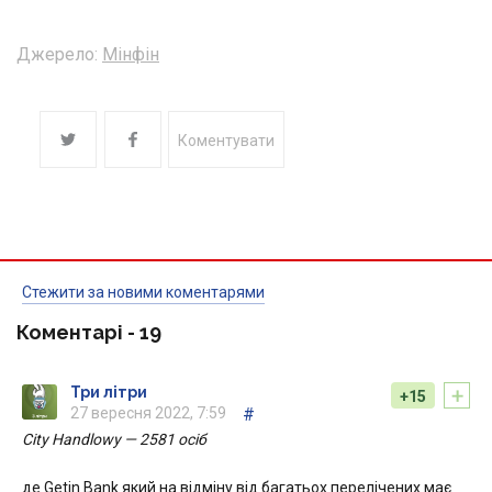
Джерело:
Мінфін
Коментувати
Стежити за новими коментарями
Коментарі -
19
+
Три літри
+15
27 вересня 2022, 7:59
#
City Handlowy — 2581 осіб
де Getin Bank який на відміну від багатьох перелічених має