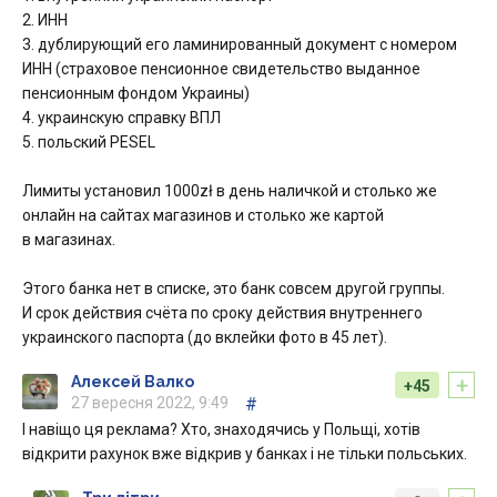
2. ИНН
3. дублирующий его ламинированный документ с номером
ИНН (страховое пенсионное свидетельство выданное
пенсионным фондом Украины)
4. украинскую справку ВПЛ
5. польский PESEL
Лимиты установил 1000zł в день наличкой и столько же
онлайн на сайтах магазинов и столько же картой
в магазинах.
Этого банка нет в списке, это банк совсем другой группы.
И срок действия счёта по сроку действия внутреннего
украинского паспорта (до вклейки фото в 45 лет).
+
Алексей Валко
+45
27 вересня 2022, 9:49
#
І навіщо ця реклама? Хто, знаходячись у Польщі, хотів
відкрити рахунок вже відкрив у банках і не тільки польських.