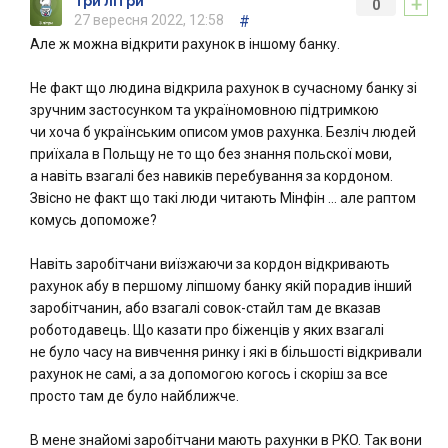
+
Три літри
0
27 вересня 2022, 12:58
#
Але ж можна відкрити рахунок в іншому банку.
Не факт що людина відкрила рахунок в сучасному банку зі
зручним застосунком та україномовною підтримкою
чи хоча б українським описом умов рахунка. Безліч людей
приїхала в Польщу не то що без знання польскої мови,
а навіть взагалі без навиків перебування за кордоном.
Звісно не факт що такі люди читають Мінфін … але раптом
комусь допоможе?
Навіть заробітчани виїзжаючи за кордон відкривають
рахунок абу в першому ліпшому банку якій порадив інший
заробітчанин, або взагалі совок-стайл там де вказав
роботодавець. Що казати про біженців у яких взагалі
не було часу на вивчення ринку і які в більшості відкривали
рахунок не самі, а за допомогою когось і скоріш за все
просто там де було найближче.
В мене знайомі заробітчани мають рахунки в PKO. Так вони