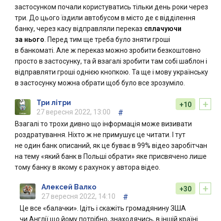
застосунком почали користуватись тільки день роки через
три. До цього їздили автобусом в місто де є відділення
банку, через касу відправляли переказ
сплачуючи
за нього
. Перед тим ще треба було зняти гроші
в банкоматі. Але ж переказ можно зробити безкоштовно
просто в застосунку, та й взагалі зробити там собі шаблон і
відправляти гроші однією кнопкою. Та ще і мову українську
в застосунку можна обрати щоб було все зрозуміло.
+
Три літри
+10
27 вересня 2022, 13:00
#
Взагалі то трохи дивно що інформація може визивати
роздратування. Ніхто ж не примушує це читати. І тут
не один банк описаний, як це буває в 99% відео заробітчан
на тему «який банк в Польші обрати» яке присвячено лише
тому банку в якому є рахунок у автора відео.
+
Алексей Валко
+30
27 вересня 2022, 14:10
#
Це все «балачки». Ідіть і скажіть громадянину ЗША
чи Англії що йому потрібно, знаходячись, в іншій країні