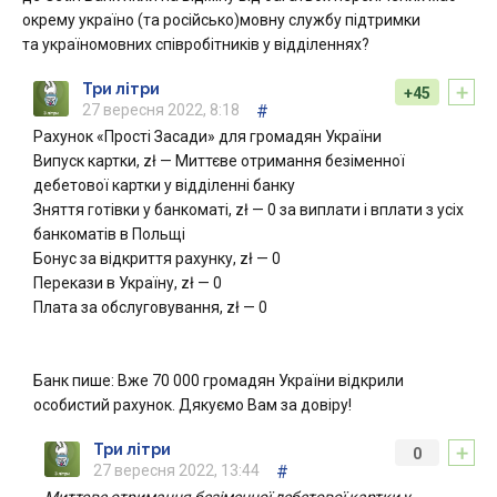
окрему україно (та російсько)мовну службу підтримки
та україномовних співробітників у відділеннях?
+
Три літри
+45
27 вересня 2022, 8:18
#
Рахунок «Прості Засади» для громадян України
Випуск картки, zł — Миттєве отримання безіменної
дебетової картки у відділенні банку
Зняття готівки у банкоматі, zł — 0 за виплати і вплати з усіх
банкоматів в Польщі
Бонус за відкриття рахунку, zł — 0
Перекази в Україну, zł — 0
Плата за обслуговування, zł — 0
Банк пише: Вже 70 000 громадян України відкрили
особистий рахунок. Дякуємо Вам за довіру!
+
Три літри
0
27 вересня 2022, 13:44
#