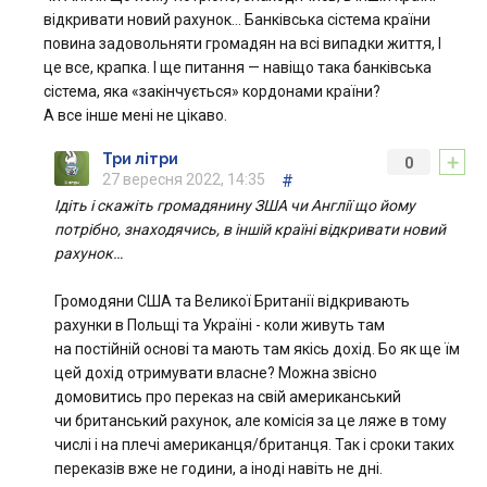
відкривати новий рахунок… Банківська сістема країни
повина задовольняти громадян на всі випадки життя, І
це все, крапка. І ще питання — навіщо така банківська
сістема, яка «закінчується» кордонами країни?
А все інше мені не цікаво.
+
Три літри
0
27 вересня 2022, 14:35
#
Ідіть і скажіть громадянину ЗША чи Англії що йому
потрібно, знаходячись, в іншій країні відкривати новий
рахунок…
Громодяни США та Великої Британії відкривають
рахунки в Польщі та Україні - коли живуть там
на постійній основі та мають там якісь дохід. Бо як ще їм
цей дохід отримувати власне? Можна звісно
домовитись про переказ на свій американський
чи британський рахунок, але комісія за це ляже в тому
числі і на плечі американця/британця. Так і сроки таких
переказів вже не години, а іноді навіть не дні.