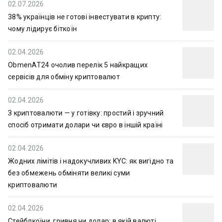
02.07.2026
38% українців не готові інвестувати в крипту:
чому лідирує біткоїн
02.04.2026
ObmenAT24 очолив перелік 5 найкращих
сервісів для обміну криптовалют
02.04.2026
З криптовалюти — у готівку: простий і зручний
спосіб отримати долари чи євро в іншій країні
02.04.2026
Жодних лімітів і надокучливих KYC: як вигідно та
без обмежень обміняти великі суми
криптовалюти
02.04.2026
Стейблкоїни, гривня чи долар: в якій валюті