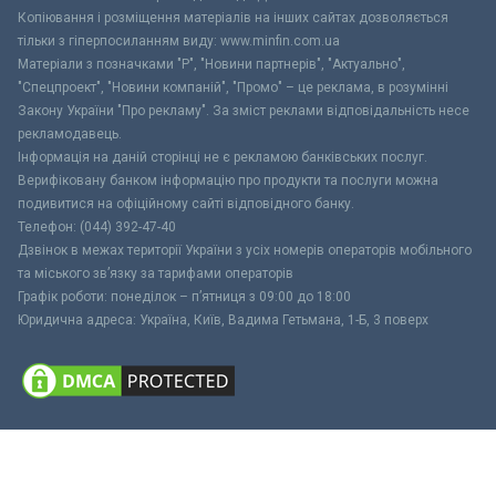
Копіювання і розміщення матеріалів на інших сайтах дозволяється
тільки з гіперпосиланням виду: www.minfin.com.ua
Матеріали з позначками "Р", "Новини партнерів", "Актуально",
"Спецпроект", "Новини компаній", "Промо" – це реклама, в розумінні
Закону України "Про рекламу". За зміст реклами відповідальність несе
рекламодавець.
Інформація на даній сторінці не є рекламою банківських послуг.
Верифіковану банком інформацію про продукти та послуги можна
подивитися на офіційному сайті відповідного банку.
Телефон: (044) 392-47-40
Дзвінок в межах території України з усіх номерів операторів мобільного
та міського зв’язку за тарифами операторів
Графік роботи: понеділок – п’ятниця з 09:00 до 18:00
Юридична адреса: Україна, Київ, Вадима Гетьмана, 1-Б, 3 поверх