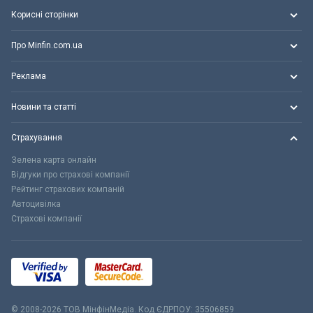
Корисні сторінки
Про Minfin.com.ua
Реклама
Новини та статті
Страхування
Зелена карта онлайн
Відгуки про страхові компанії
Рейтинг страхових компаній
Автоцивілка
Страхові компанії
© 2008-2026 ТОВ МiнфiнМедiа. Код ЄДРПОУ: 35506859