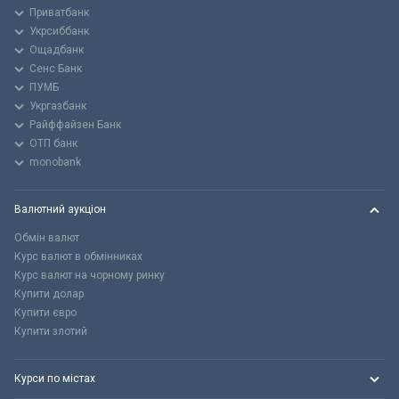
Приватбанк
Укрсиббанк
Ощадбанк
Сенс Банк
ПУМБ
Укргазбанк
Райффайзен Банк
ОТП банк
monobank
Валютний аукціон
Обмін валют
Курс валют в обмінниках
Курс валют на чорному ринку
Купити долар
Купити євро
Купити злотий
Курси по містах