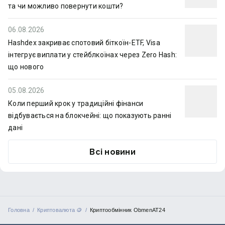
та чи можливо повернути кошти?
06.08.2026
Hashdex закриває спотовий біткоїн-ETF, Visa
інтегрує виплати у стейблкоїнах через Zero Hash:
що нового
05.08.2026
Коли перший крок у традиційні фінанси
відбувається на блокчейні: що показують ранні
дані
Всі новини
Головна
Криптовалюта 🪙
Криптообмінник ObmenAT24