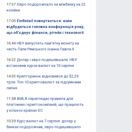
17:37
Євро подорожчало на міжбанку на 22
копійки
17:05
FinRetail повертається: коли
відбудеться головна конференція року,
що об’єднує фінанси, рітейл і технології
16:44
НБУ випустить пам'ятну монету на
честь Папи Римського Іоанна Павла II
16:22
Долар і євро подешевшали: НБУ
встановив курси валют на 10 серпня
14:33
Крипторинок відновився до $2,29
трлн: Топ-10 криптовалют за підсумками
липня
11:38
AMLA переглядає правила для
платіжних і криптокомпаній, що працюють
у кількох країнах ЄС
10:29
Курс валют на 7 серпня: долар у
банках подорожчав, євро подешевшало