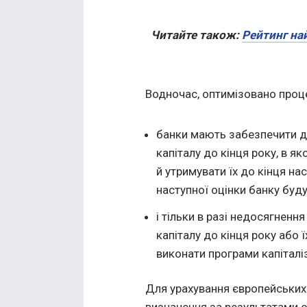
Читайте також:
Рейтинг най
Водночас, оптимізовано процес
банки мають забезпечити до
капіталу до кінця року, в я
й утримувати їх до кінця на
наступної оцінки банку буду
і тільки в разі недосягненн
капіталу до кінця року або 
виконати програми капіталіз
Для урахування європейських
визначення за результатами оц