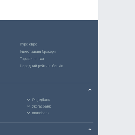
Курс євро
Інвестиційні брокери
Тарифи на газ
Народний рейтинг банків
Ощадбанк
Укргазбанк
monobank