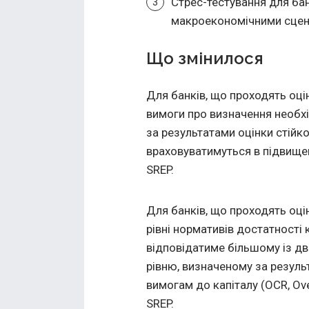
Стрес-тестування для ба
макроекономічними сцена
Що змінилося
Для банків, що проходять оц
вимоги про визначення необхі
за результатами оцінки стійк
враховуватимуться в підвище
SREP.
Для банків, що проходять оцін
рівні нормативів достатності 
відповідатиме більшому із д
рівню, визначеному за резуль
вимогам до капіталу (ОCR, Ove
SREP.