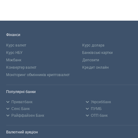
Фінанси
Курс валют
Курс долара
Курс НБУ
Банківські картки
Міжбанк
Депозити
Конвертер валют
Кредит онлайн
Моніторинг обмінників криптовалют
Популярні банки
Приватбанк
Укрсиббанк
Сенс Банк
ПУМБ
Райффайзен Банк
ОТП банк
Валютний аукціон