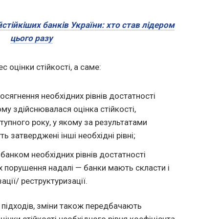
стійкіших банків України: хто став лідером
цього разу
 оцінки стійкості, а саме:
сягнення необхідних рівнів достатності
кому здійснювалася оцінка стійкості,
ступного року, у якому за результатами
ть затверджені інші необхідні рівні;
я банком необхідних рівнів достатності
їх порушення надалі — банки мають скласти і
ації/ реструктуризації.
 підходів, зміни також передбачають
інки стійкості необхідного рівня коефіцієнта