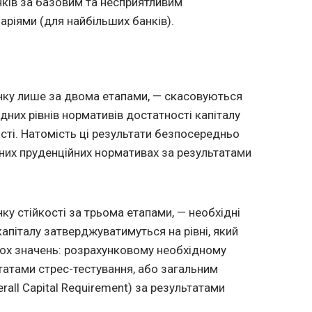
нків за базовим та несприятливим
ріями (для найбільших банків).
інку лише за двома етапами, — скасовуються
дних рівнів нормативів достатності капіталу
ості. Натомість ці результати безпосередньо
них пруденційних нормативах за результатами
ку стійкості за трьома етапами, — необхідні
капіталу затверджуватимуться на рівні, який
вох значень: розрахунковому необхідному
татами стрес-тестування, або загальним
rall Capital Requirement) за результатами