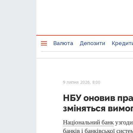
Валюта
Депозити
Кредит
9 липня 2026, 8:00
НБУ оновив пра
зміняться вимог
Національний банк
узгоди
банків і банківської сист