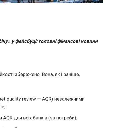
іну» у фейсбуці: головні фінансові новини
йкості збережено. Вона, як і раніше,
set quality review — AQR) незалежними
ів;
 AQR для всіх банків (за потреби);