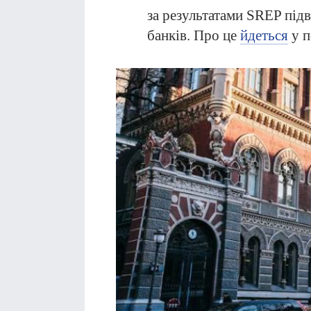
за результатами SREP під
банків. Про це
йдеться
у п