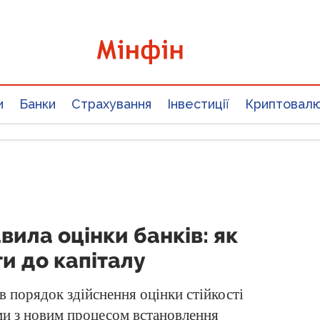
и
Банки
Страхування
Інвестиції
Криптовал
вила оцінки банків: як
и до капіталу
в порядок здійснення оцінки стійкості
еми з новим процесом встановлення