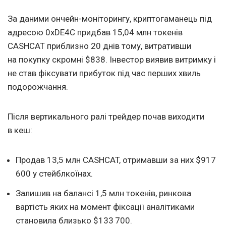
За даними ончейн-моніторингу, криптогаманець під
адресою 0xDE4C придбав 15,04 млн токенів
CASHCAT приблизно 20 днів тому, витративши
на покупку скромні $838. Інвестор виявив витримку і
не став фіксувати прибуток під час перших хвиль
подорожчання.
Після вертикального ралі трейдер почав виходити
в кеш:
Продав 13,5 млн CASHCAT, отримавши за них $917
600 у стейблкоїнах.
Залишив на балансі 1,5 млн токенів, ринкова
вартість яких на момент фіксації аналітиками
становила близько $133 700.