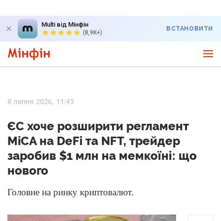
Multi від Мінфін
ВСТАНОВИТИ
(8,9K+)
8 липня 2026, 11:43
ЄС хоче розширити регламент
MiCA на DeFi та NFT, трейдер
заробив $1 млн на мемкоїні: що
нового
Головне на ринку криптовалют.