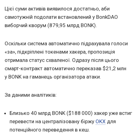
Цієї суми активів виявилося достатньо, аби
самотужній подолати встановлений у BonkDAO
виборчий кворум (879,95 млрд BONK).
Оскільки система автоматично підрахувала голоси
«за», підкріплені токенами хакера, пропозиція
отримала статус схваленої. Одразу після цього
смарт-контракт автоматично переказав $21,2 млн
у BONK на гаманець організатора атаки.
За даними аналітиків:
Близько 40 млрд BONK ($188 000) хакер уже встиг
перевести на централізовану біржу
OKX
для
потенційного переведення в кеш.