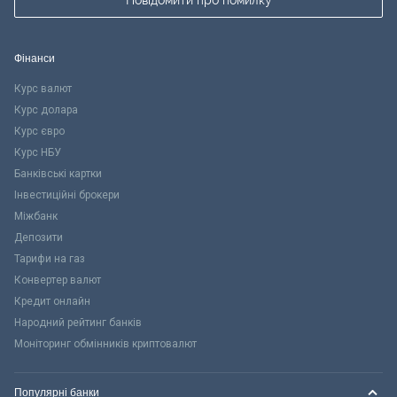
Повідомити про помилку
Фінанси
Курс валют
Курс долара
Курс євро
Курс НБУ
Банківські картки
Інвестиційні брокери
Міжбанк
Депозити
Тарифи на газ
Конвертер валют
Кредит онлайн
Народний рейтинг банків
Моніторинг обмінників криптовалют
Популярні банки