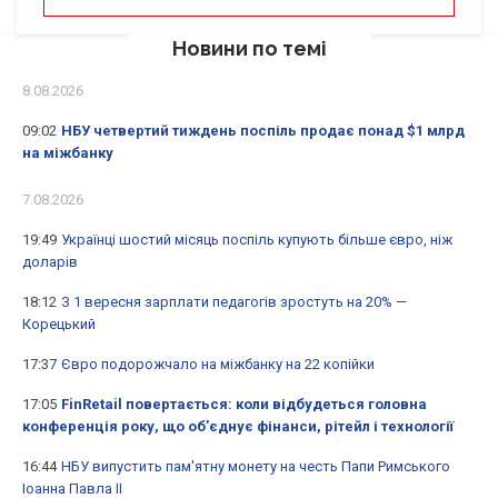
Новини по темі
8.08.2026
09:02
НБУ четвертий тиждень поспіль продає понад $1 млрд
на міжбанку
7.08.2026
19:49
Українці шостий місяць поспіль купують більше євро, ніж
доларів
18:12
З 1 вересня зарплати педагогів зростуть на 20% —
Корецький
17:37
Євро подорожчало на міжбанку на 22 копійки
17:05
FinRetail повертається: коли відбудеться головна
конференція року, що об’єднує фінанси, рітейл і технології
16:44
НБУ випустить пам'ятну монету на честь Папи Римського
Іоанна Павла II