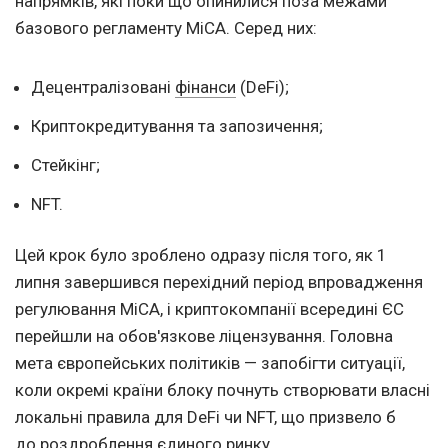
напрямків, які поки що опинилися поза межами
базового регламенту MiCA. Серед них:
Децентралізовані
фінанси
(DeFi);
Криптокредитування та запозичення;
Стейкінг;
NFT.
Цей крок було зроблено одразу після того, як 1
липня завершився перехідний період впровадження
регулювання MiCA, і криптокомпанії всередині ЄС
перейшли на обов'язкове ліцензування. Головна
мета європейських політиків — запобігти ситуації,
коли окремі країни блоку почнуть створювати власні
локальні правила для DeFi чи NFT, що призвело б
до роздроблення єдиного ринку.