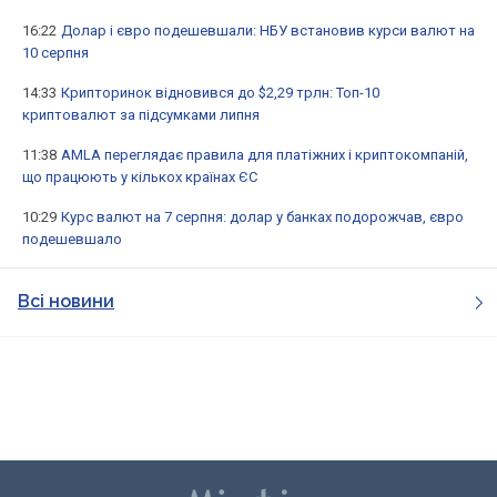
16:22
Долар і євро подешевшали: НБУ встановив курси валют на
10 серпня
14:33
Крипторинок відновився до $2,29 трлн: Топ-10
криптовалют за підсумками липня
11:38
AMLA переглядає правила для платіжних і криптокомпаній,
що працюють у кількох країнах ЄС
10:29
Курс валют на 7 серпня: долар у банках подорожчав, євро
подешевшало
Всі новини