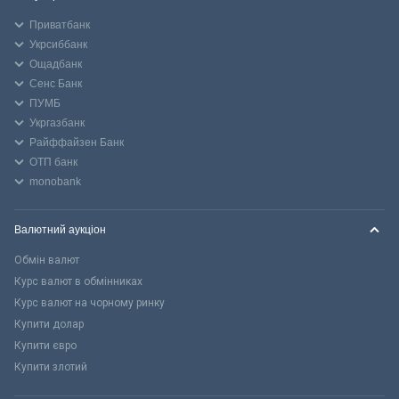
Приватбанк
Укрсиббанк
Ощадбанк
Сенс Банк
ПУМБ
Укргазбанк
Райффайзен Банк
ОТП банк
monobank
Валютний аукціон
Обмін валют
Курс валют в обмінниках
Курс валют на чорному ринку
Купити долар
Купити євро
Купити злотий