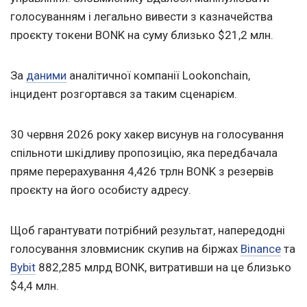
голосуванням і легально вивести з казначейства
проєкту токени BONK на суму близько $21,2 млн.
За
даними
аналітичної компанії Lookonchain,
інцидент розгортався за таким сценарієм.
30 червня 2026 року хакер висунув на голосування
спільноти шкідливу пропозицію, яка передбачала
пряме перерахування 4,426 трлн BONK з резервів
проєкту на його особисту адресу.
Щоб гарантувати потрібний результат, напередодні
голосування зловмисник скупив на біржах
Binance
та
Bybit
882,285 млрд BONK, витративши на це близько
$4,4 млн.