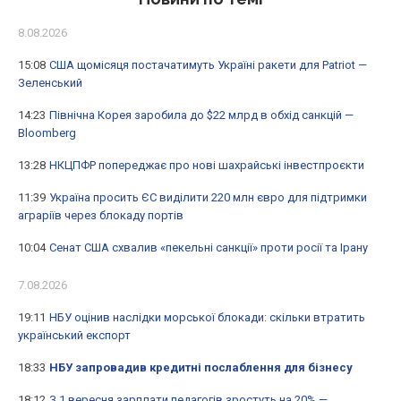
8.08.2026
15:08
США щомісяця постачатимуть Україні ракети для Patriot —
Зеленський
14:23
Північна Корея заробила до $22 млрд в обхід санкцій —
Bloomberg
13:28
НКЦПФР попереджає про нові шахрайські інвестпроєкти
11:39
Україна просить ЄС виділити 220 млн євро для підтримки
аграріїв через блокаду портів
10:04
Сенат США схвалив «пекельні санкції» проти росії та Ірану
7.08.2026
19:11
НБУ оцінив наслідки морської блокади: скільки втратить
український експорт
18:33
НБУ запровадив кредитні послаблення для бізнесу
18:12
З 1 вересня зарплати педагогів зростуть на 20% —