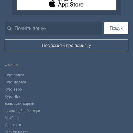
Доступно в
Пошук
Повідомити про помилку
Фінанси
Курс валют
Курс долара
Курс євро
Курс НБУ
Банківські картки
Інвестиційні брокери
Міжбанк
Депозити
Тарифи на газ