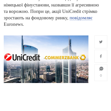
німецької фінустанови, назвавши її агресивною
та ворожою. Попри це, акції UniCredit стрімко
зростають на фондовому ринку,
повідомляє
Euronews.
0