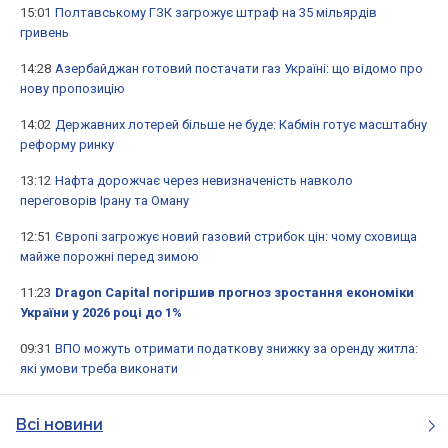
15:01
Полтавському ГЗК загрожує штраф на 35 мільярдів
гривень
14:28
Азербайджан готовий постачати газ Україні: що відомо про
нову пропозицію
14:02
Державних лотерей більше не буде: Кабмін готує масштабну
реформу ринку
13:12
Нафта дорожчає через невизначеність навколо
переговорів Ірану та Оману
12:51
Європі загрожує новий газовий стрибок цін: чому сховища
майже порожні перед зимою
11:23
Dragon Capital погіршив прогноз зростання економіки
України у 2026 році до 1%
09:31
ВПО можуть отримати податкову знижку за оренду житла:
які умови треба виконати
Всі новини