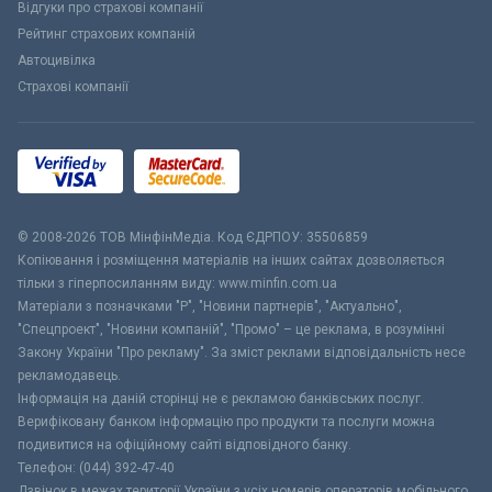
Відгуки про страхові компанії
Рейтинг страхових компаній
Автоцивілка
Страхові компанії
© 2008-2026 ТОВ МiнфiнМедiа. Код ЄДРПОУ: 35506859
Копіювання і розміщення матеріалів на інших сайтах дозволяється
тільки з гіперпосиланням виду: www.minfin.com.ua
Матеріали з позначками "Р", "Новини партнерів", "Актуально",
"Спецпроект", "Новини компаній", "Промо" – це реклама, в розумінні
Закону України "Про рекламу". За зміст реклами відповідальність несе
рекламодавець.
Інформація на даній сторінці не є рекламою банківських послуг.
Верифіковану банком інформацію про продукти та послуги можна
подивитися на офіційному сайті відповідного банку.
Телефон: (044) 392-47-40
Дзвінок в межах території України з усіх номерів операторів мобільного