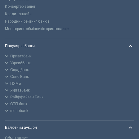
Конвертер валют
Кредит онлайн
Народний рейтинг банків
Моніторинг обмінників криптовалют
Популярні банки
Приватбанк
Укрсиббанк
Ощадбанк
Сенс Банк
ПУМБ
Укргазбанк
Райффайзен Банк
ОТП банк
monobank
Валютний аукціон
Обмін валют