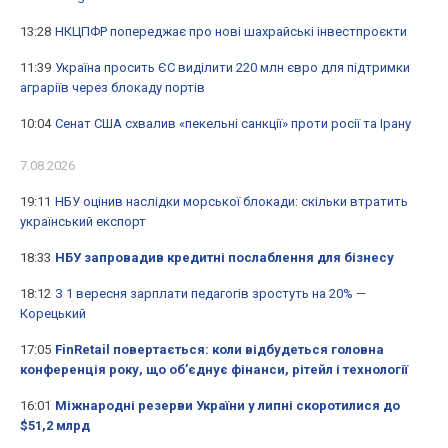
13:28
НКЦПФР попереджає про нові шахрайські інвестпроєкти
11:39
Україна просить ЄС виділити 220 млн євро для підтримки
аграріїв через блокаду портів
10:04
Сенат США схвалив «пекельні санкції» проти росії та Ірану
7.08.2026
19:11
НБУ оцінив наслідки морської блокади: скільки втратить
український експорт
18:33
НБУ запровадив кредитні послаблення для бізнесу
18:12
З 1 вересня зарплати педагогів зростуть на 20% —
Корецький
17:05
FinRetail повертається: коли відбудеться головна
конференція року, що об’єднує фінанси, рітейл і технології
16:01
Міжнародні резерви України у липні скоротилися до
$51,2 млрд