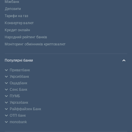
Міжбанк
Депозити
Тарифи на газ
Конвертер валют
Кредит онлайн
Народний рейтинг банків
Моніторинг обмінників криптовалют
Популярні банки
Приватбанк
Укрсиббанк
Ощадбанк
Сенс Банк
ПУМБ
Укргазбанк
Райффайзен Банк
ОТП банк
monobank