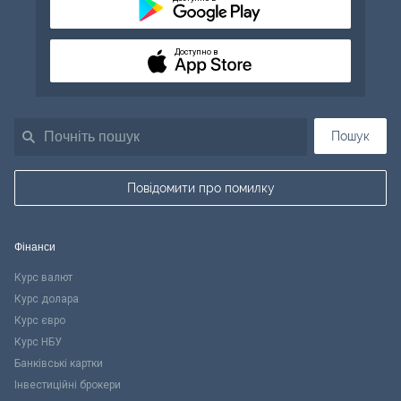
Доступно в
Пошук
Повідомити про помилку
Фінанси
Курс валют
Курс долара
Курс євро
Курс НБУ
Банківські картки
Інвестиційні брокери