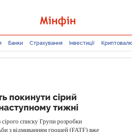
и
Банки
Страхування
Інвестиції
Криптовал
ть покинути сірий
 наступному тижні
з сірого списку Групи розробки
ьби з відмиванням грошей (FATF) вже