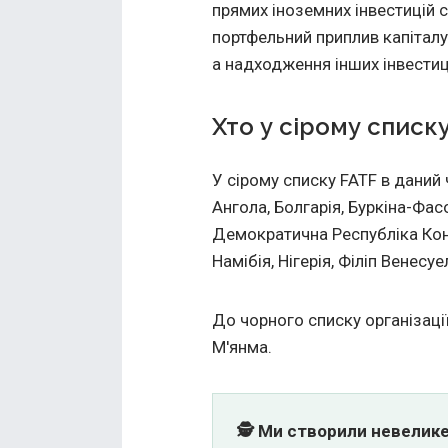
прямих іноземних інвестицій 
портфельний приплив капіталу
а надходження інших інвестиц
Хто у сірому списк
У сірому списку FATF в даний 
Ангола, Болгарія, Буркіна-Фасо
Демократична Республіка Конго
Намібія, Нігерія, Філіп Венесуе
До чорного списку організації 
М'янма.
🕵️ Ми створили невелик