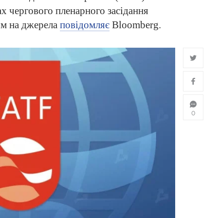
ах чергового пленарного засідання
ям на джерела
повідомляє
Bloomberg.
0