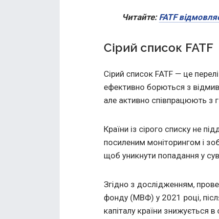
Читайте:
FATF відмовля
Сірий список FATF
Сірий список FATF — це перелік
ефективно борються з відмив
але активно співпрацюють з г
Країни із сірого списку не пі
посиленим моніторингом і зоб
щоб уникнути попадання у су
Згідно з дослідженням, про
фонду (МВФ) у 2021 році, піс
капіталу країни знижується в 