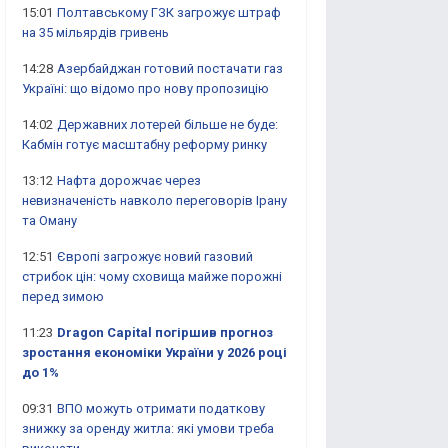
15:01
Полтавському ГЗК загрожує штраф
на 35 мільярдів гривень
14:28
Азербайджан готовий постачати газ
Україні: що відомо про нову пропозицію
14:02
Державних лотерей більше не буде:
Кабмін готує масштабну реформу ринку
13:12
Нафта дорожчає через
невизначеність навколо переговорів Ірану
та Оману
12:51
Європі загрожує новий газовий
стрибок цін: чому сховища майже порожні
перед зимою
11:23
Dragon Capital погіршив прогноз
зростання економіки України у 2026 році
до 1%
09:31
ВПО можуть отримати податкову
знижку за оренду житла: які умови треба