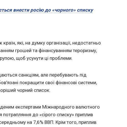
ється внести росію до «чорного» списку
 країн, які, на думку організації, недостатньо
анням грошей та фінансуванням тероризму,
рупою, щоб усунути ці проблеми.
ддаються санкціям, але перебувають під
ов'язані покращити свої фінансові системи,
воріший чорний список.
веденим експертами Міжнародного валютного
ля потрапляння до «сірого списку» приплив
середньому на 7,6% ВВП. Крім того, приплив