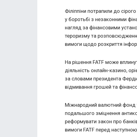
Філіппіни потрапили до сірого
у боротьбі з незаконними фін
нагляд за фінансовими устан
тероризму та розповсюдження
вимоги щодо розкриття інформ
На рішення FATF може вплину
діяльність онлайн-казино, оріє
за словами президента Ферд
відмивання грошей та фінансо
Міжнародний валютний фонд у
подальшого зміцнення антикор
реформувати закон про банкі
вимоги FATF перед наступною