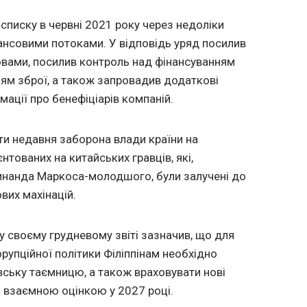
 списку в червні 2021 року через недоліки
ансовими потоками. У відповідь уряд посилив
овами, посилив контроль над фінансуванням
м зброї, а також запровадив додаткові
ації про бенефіціарів компаній.
ти недавня заборона влади країни на
нтованих на китайських гравців, які,
инанда Маркоса-молодшого, були залучені до
вих махінацій.
 своєму грудневому звіті зазначив, що для
упційної політики Філіппінам необхідно
вську таємницю, а також враховувати нові
 взаємною оцінкою у 2027 році.