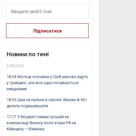
Новини по темі
6.08.2026
18:54
Молоді чоловіки у США масово йдуть
у трейдинг, але все одно почуваються
невдахами
18:35
Ціни на пальне 6 серпня: бензин А-95 і
дизель подешевшали
17:17
У бюджеті немає грошей на
компенсації бізнесу після атаки РФ на
Київщину — Южаніна