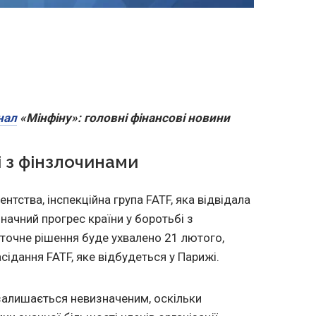
нал
«Мінфіну»: головні фінансові новини
 з фінзлочинами
нтства, інспекційна група FATF, яка відвідала
 значний прогрес країни у боротьбі з
точне рішення буде ухвалено 21 лютого,
сідання FATF, яке відбудеться у Парижі.
залишається невизначеним, оскільки