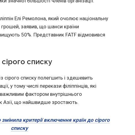
и значної більшості членів організації.
ліппін Елі Ремолона, який очолює національну
 грошей, заявив, що шанси країни
евищують 50%. Представник FATF відмовився
 сірого списку
із сірого списку полегшить і здешевить
ії, у тому числі перекази філіппінців, які
 важливим фактором внутрішнього
к Азії, що найшвидше зростають.
 змінила критерії включення країн до сірого
списку