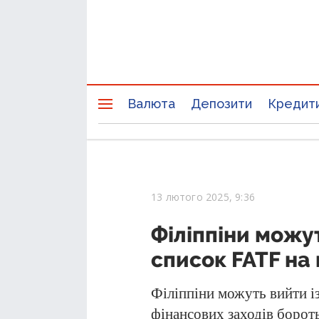
Валюта
Депозити
Кредит
13 лютого 2025, 9:36
Філіппіни можу
список FATF на
Філіппіни можуть вийти і
фінансових заходів борот